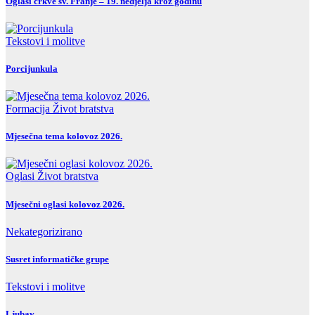
Oglasi crkve sv. Franje – 19. nedjelja kroz godinu
Tekstovi i molitve
Porcijunkula
Formacija
Život bratstva
Mjesečna tema kolovoz 2026.
Oglasi
Život bratstva
Mjesečni oglasi kolovoz 2026.
Nekategorizirano
Susret informatičke grupe
Tekstovi i molitve
Ljubav