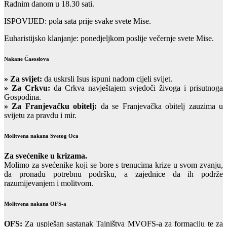
Radnim danom u 18.30 sati.
ISPOVIJED: pola sata prije svake svete Mise.
Euharistijsko klanjanje: ponedjeljkom poslije večernje svete Mise.
Nakane Časoslova
»
Za svijet:
da uskrsli Isus ispuni nadom cijeli svijet.
» Za Crkvu:
da Crkva navještajem svjedoči živoga i prisutnoga
Gospodina.
» Za Franjevačku obitelj:
da se Franjevačka obitelj zauzima u
svijetu za pravdu i mir.
Molitvena nakana Svetog Oca
Za svećenike u krizama.
Molimo za svećenike koji se bore s trenucima krize u svom zvanju,
da pronađu potrebnu podršku, a zajednice da ih podrže
razumijevanjem i molitvom.
Molitvena nakana OFS-a
OFS:
Za uspješan sastanak Tajništva MVOFS-a za formaciju te za