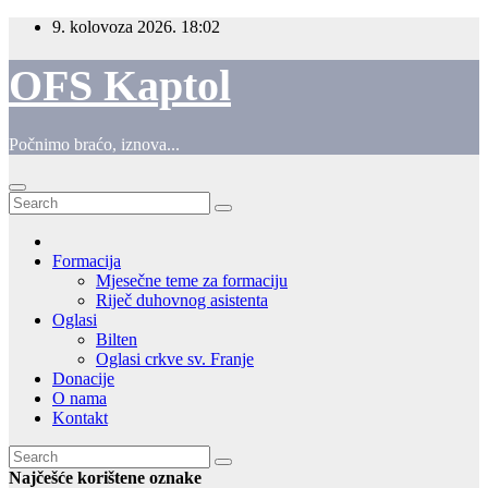
Skip
9. kolovoza 2026.
18:02
to
content
OFS Kaptol
Počnimo braćo, iznova...
Formacija
Mjesečne teme za formaciju
Riječ duhovnog asistenta
Oglasi
Bilten
Oglasi crkve sv. Franje
Donacije
O nama
Kontakt
Najčešće korištene oznake