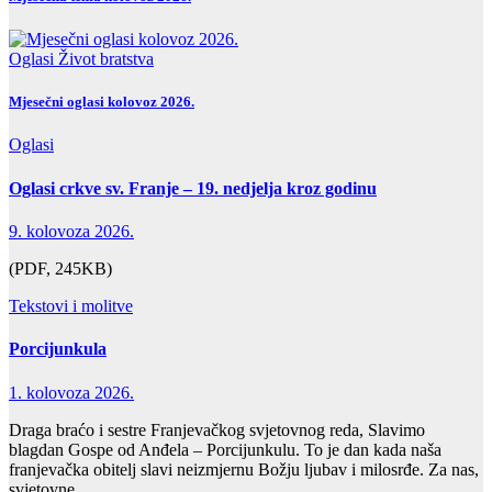
Oglasi
Život bratstva
Mjesečni oglasi kolovoz 2026.
Oglasi
Oglasi crkve sv. Franje – 19. nedjelja kroz godinu
9. kolovoza 2026.
(PDF, 245KB)
Tekstovi i molitve
Porcijunkula
1. kolovoza 2026.
Draga braćo i sestre Franjevačkog svjetovnog reda, Slavimo
blagdan Gospe od Anđela – Porcijunkulu. To je dan kada naša
franjevačka obitelj slavi neizmjernu Božju ljubav i milosrđe. Za nas,
svjetovne…