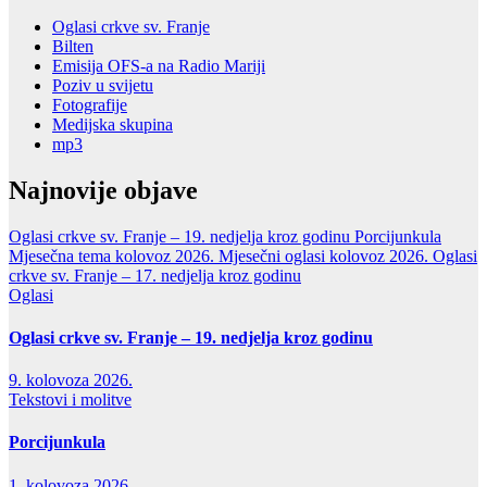
Oglasi crkve sv. Franje
Bilten
Emisija OFS-a na Radio Mariji
Poziv u svijetu
Fotografije
Medijska skupina
mp3
Najnovije objave
Oglasi crkve sv. Franje – 19. nedjelja kroz godinu
Porcijunkula
Mjesečna tema kolovoz 2026.
Mjesečni oglasi kolovoz 2026.
Oglasi
crkve sv. Franje – 17. nedjelja kroz godinu
Oglasi
Oglasi crkve sv. Franje – 19. nedjelja kroz godinu
9. kolovoza 2026.
Tekstovi i molitve
Porcijunkula
1. kolovoza 2026.