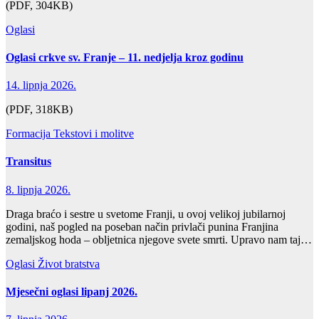
(PDF, 304KB)
Oglasi
Oglasi crkve sv. Franje – 11. nedjelja kroz godinu
14. lipnja 2026.
(PDF, 318KB)
Formacija
Tekstovi i molitve
Transitus
8. lipnja 2026.
Draga braćo i sestre u svetome Franji, u ovoj velikoj jubilarnoj
godini, naš pogled na poseban način privlači punina Franjina
zemaljskog hoda – obljetnica njegove svete smrti. Upravo nam taj…
Oglasi
Život bratstva
Mjesečni oglasi lipanj 2026.