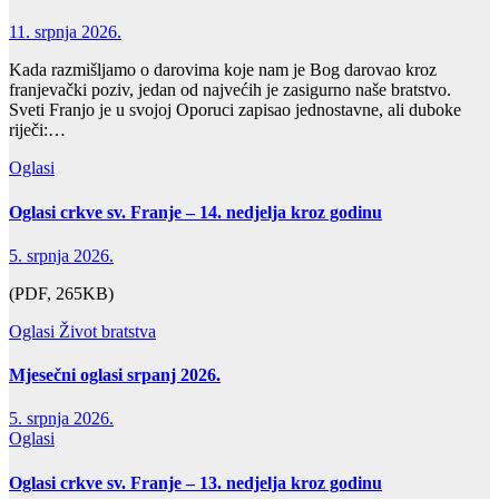
11. srpnja 2026.
Kada razmišljamo o darovima koje nam je Bog darovao kroz
franjevački poziv, jedan od najvećih je zasigurno naše bratstvo.
Sveti Franjo je u svojoj Oporuci zapisao jednostavne, ali duboke
riječi:…
Oglasi
Oglasi crkve sv. Franje – 14. nedjelja kroz godinu
5. srpnja 2026.
(PDF, 265KB)
Oglasi
Život bratstva
Mjesečni oglasi srpanj 2026.
5. srpnja 2026.
Oglasi
Oglasi crkve sv. Franje – 13. nedjelja kroz godinu