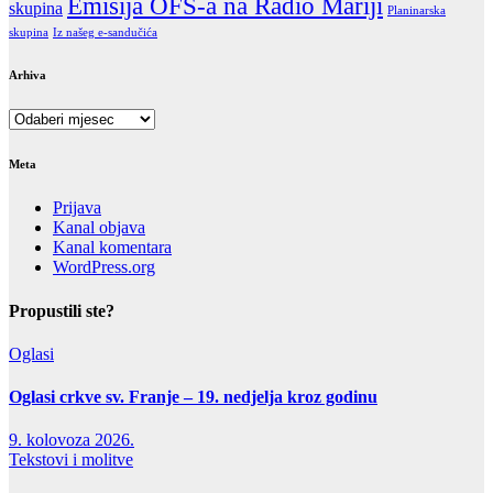
Emisija OFS-a na Radio Mariji
skupina
Planinarska
Iz našeg e-sandučića
skupina
Arhiva
Arhiva
Meta
Prijava
Kanal objava
Kanal komentara
WordPress.org
Propustili ste?
Oglasi
Oglasi crkve sv. Franje – 19. nedjelja kroz godinu
9. kolovoza 2026.
Tekstovi i molitve