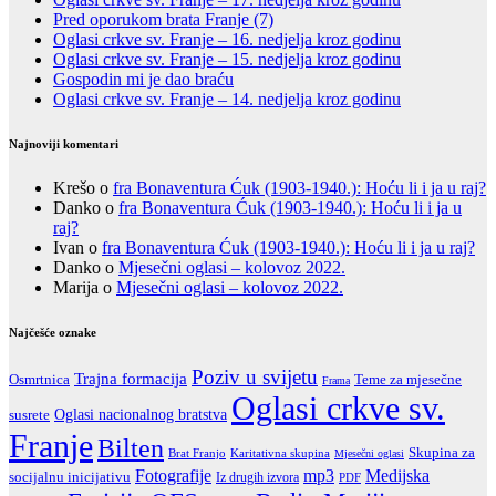
Pred oporukom brata Franje (7)
Oglasi crkve sv. Franje – 16. nedjelja kroz godinu
Oglasi crkve sv. Franje – 15. nedjelja kroz godinu
Gospodin mi je dao braću
Oglasi crkve sv. Franje – 14. nedjelja kroz godinu
Najnoviji komentari
Krešo
o
fra Bonaventura Ćuk (1903-1940.): Hoću li i ja u raj?
Danko
o
fra Bonaventura Ćuk (1903-1940.): Hoću li i ja u
raj?
Ivan
o
fra Bonaventura Ćuk (1903-1940.): Hoću li i ja u raj?
Danko
o
Mjesečni oglasi – kolovoz 2022.
Marija
o
Mjesečni oglasi – kolovoz 2022.
Najčešće oznake
Poziv u svijetu
Trajna formacija
Teme za mjesečne
Osmrtnica
Frama
Oglasi crkve sv.
Oglasi nacionalnog bratstva
susrete
Franje
Bilten
Skupina za
Brat Franjo
Karitativna skupina
Mjesečni oglasi
Fotografije
mp3
Medijska
socijalnu inicijativu
Iz drugih izvora
PDF