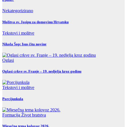
Nekategorizirano
Molitva sv. Josipu za domovinu Hrvatsku
Tekstovi i molitve
Nikola Šop: Isus čita novine
Oglasi
Oglasi crkve sv. Franje – 19. nedjelja kroz godinu
Tekstovi i molitve
Porcijunkula
Formacija
Život bratstva
Mjesečna tema kolovoz 2026.