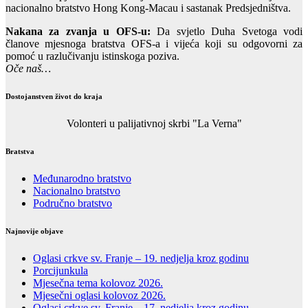
nacionalno bratstvo Hong Kong-Macau i sastanak Predsjedništva.
Nakana za zvanja u OFS-u:
Da svjetlo Duha Svetoga vodi
članove mjesnoga bratstva OFS-a i vijeća koji su odgovorni za
pomoć u razlučivanju istinskoga poziva.
Oče naš…
Dostojanstven život do kraja
Volonteri u palijativnoj skrbi "La Verna"
Bratstva
Međunarodno bratstvo
Nacionalno bratstvo
Područno bratstvo
Najnovije objave
Oglasi crkve sv. Franje – 19. nedjelja kroz godinu
Porcijunkula
Mjesečna tema kolovoz 2026.
Mjesečni oglasi kolovoz 2026.
Oglasi crkve sv. Franje – 17. nedjelja kroz godinu