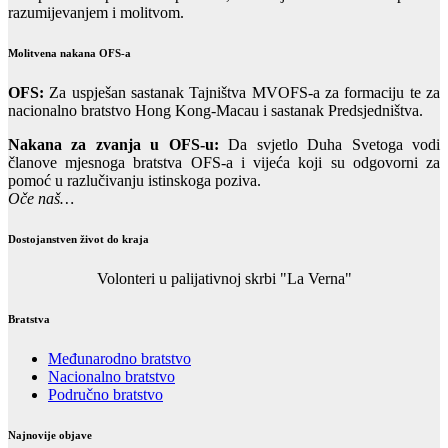
razumijevanjem i molitvom.
Molitvena nakana OFS-a
OFS:
Za uspješan sastanak Tajništva MVOFS-a za formaciju te za
nacionalno bratstvo Hong Kong-Macau i sastanak Predsjedništva.
Nakana za zvanja u OFS-u:
Da svjetlo Duha Svetoga vodi
članove mjesnoga bratstva OFS-a i vijeća koji su odgovorni za
pomoć u razlučivanju istinskoga poziva.
Oče naš…
Dostojanstven život do kraja
Volonteri u palijativnoj skrbi "La Verna"
Bratstva
Međunarodno bratstvo
Nacionalno bratstvo
Područno bratstvo
Najnovije objave