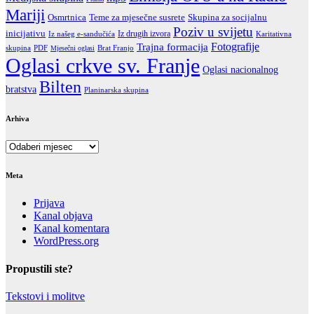
Mariji
Teme za mjesečne susrete
Skupina za socijalnu
Osmrtnica
Poziv u svijetu
inicijativu
Iz drugih izvora
Iz našeg e-sandučića
Karitativna
Fotografije
Trajna formacija
skupina
PDF
Brat Franjo
Mjesečni oglasi
Oglasi crkve sv. Franje
Oglasi nacionalnog
Bilten
bratstva
Planinarska skupina
Arhiva
Arhiva
Meta
Prijava
Kanal objava
Kanal komentara
WordPress.org
Propustili ste?
Tekstovi i molitve