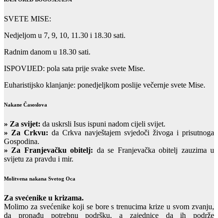
SVETE MISE:
Nedjeljom u 7, 9, 10, 11.30 i 18.30 sati.
Radnim danom u 18.30 sati.
ISPOVIJED: pola sata prije svake svete Mise.
Euharistijsko klanjanje: ponedjeljkom poslije večernje svete Mise.
Nakane Časoslova
»
Za svijet:
da uskrsli Isus ispuni nadom cijeli svijet.
» Za Crkvu:
da Crkva navještajem svjedoči živoga i prisutnoga
Gospodina.
» Za Franjevačku obitelj:
da se Franjevačka obitelj zauzima u
svijetu za pravdu i mir.
Molitvena nakana Svetog Oca
Za svećenike u krizama.
Molimo za svećenike koji se bore s trenucima krize u svom zvanju,
da pronađu potrebnu podršku, a zajednice da ih podrže