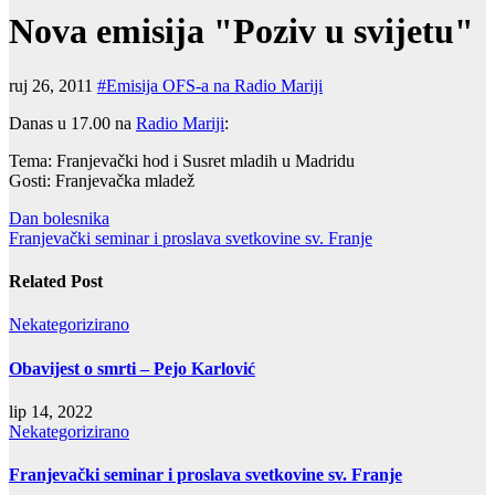
Nova emisija "Poziv u svijetu"
ruj 26, 2011
#Emisija OFS-a na Radio Mariji
Danas u 17.00 na
Radio Mariji
:
Tema: Franjevački hod i Susret mladih u Madridu
Gosti: Franjevačka mladež
Navigacija
Dan bolesnika
Franjevački seminar i proslava svetkovine sv. Franje
objava
Related Post
Nekategorizirano
Obavijest o smrti – Pejo Karlović
lip 14, 2022
Nekategorizirano
Franjevački seminar i proslava svetkovine sv. Franje