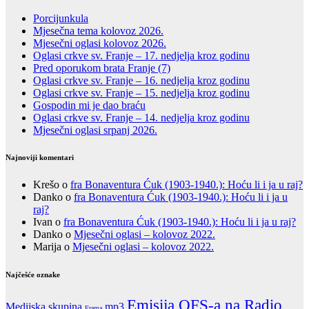
Porcijunkula
Mjesečna tema kolovoz 2026.
Mjesečni oglasi kolovoz 2026.
Oglasi crkve sv. Franje – 17. nedjelja kroz godinu
Pred oporukom brata Franje (7)
Oglasi crkve sv. Franje – 16. nedjelja kroz godinu
Oglasi crkve sv. Franje – 15. nedjelja kroz godinu
Gospodin mi je dao braću
Oglasi crkve sv. Franje – 14. nedjelja kroz godinu
Mjesečni oglasi srpanj 2026.
Najnoviji komentari
Krešo
o
fra Bonaventura Ćuk (1903-1940.): Hoću li i ja u raj?
Danko
o
fra Bonaventura Ćuk (1903-1940.): Hoću li i ja u
raj?
Ivan
o
fra Bonaventura Ćuk (1903-1940.): Hoću li i ja u raj?
Danko
o
Mjesečni oglasi – kolovoz 2022.
Marija
o
Mjesečni oglasi – kolovoz 2022.
Najčešće oznake
Emisija OFS-a na Radio
Medijska skupina
mp3
Frama