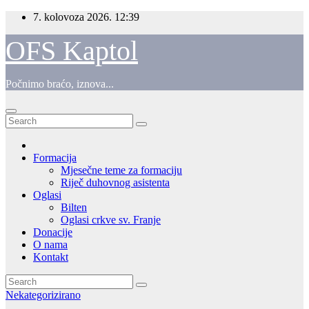
Skip
7. kolovoza 2026.
12:39
to
content
OFS Kaptol
Počnimo braćo, iznova...
Formacija
Mjesečne teme za formaciju
Riječ duhovnog asistenta
Oglasi
Bilten
Oglasi crkve sv. Franje
Donacije
O nama
Kontakt
Nekategorizirano