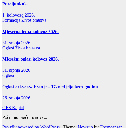
Porcijunkula
1. kolovoza 2026.
Formacija
Život bratstva
Mjesečna tema kolovoz 2026.
31. srpnja 2026.
Oglasi
Život bratstva
Mjesečni oglasi kolovoz 2026.
31. srpnja 2026.
Oglasi
Oglasi crkve sv. Franje – 17. nedjelja kroz godinu
26. srpnja 2026.
OFS Kaptol
Počnimo braćo, iznova...
Proudly powered by WordPress
|
Theme:
Newsup
by
Themeansar
.