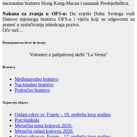
nacionalno bratstvo Hong Kong-Macau i sastanak Predsjedništva.
Nakana za zvanja u OFS-u:
Da svjetlo Duha Svetoga vodi
članove mjesnoga bratstva OFS-a i vijeća koji su odgovorni za
pomoć u razlučivanju istinskoga poziva.
Oče naš…
Dostojanstven život do kraja
Volonteri u palijativnoj skrbi "La Verna"
Bratstva
Međunarodno bratstvo
Nacionalno bratstvo
Područno bratstvo
Najnovije objave
Oglasi crkve sv. Franje – 19. nedjelja kroz godinu
Porcijunkula
Mjesečna tema kolovoz 2026.
Mjesečni oglasi kolovoz 2026.
Oglasi crkve sv. Franje – 17. nedjelja kroz godinu