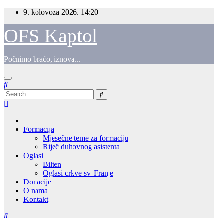
Skip
9. kolovoza 2026.
14:20
to
content
OFS Kaptol
Počnimo braćo, iznova...
Formacija
Mjesečne teme za formaciju
Riječ duhovnog asistenta
Oglasi
Bilten
Oglasi crkve sv. Franje
Donacije
O nama
Kontakt