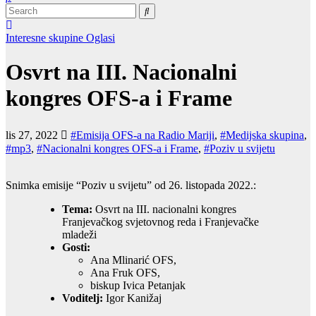
Interesne skupine
Oglasi
Osvrt na III. Nacionalni
kongres OFS-a i Frame
lis 27, 2022
#Emisija OFS-a na Radio Mariji
,
#Medijska skupina
,
#mp3
,
#Nacionalni kongres OFS-a i Frame
,
#Poziv u svijetu
Snimka emisije “Poziv u svijetu” od 26. listopada 2022.:
Tema:
Osvrt na III. nacionalni kongres
Franjevačkog svjetovnog reda i Franjevačke
mladeži
Gosti:
Ana Mlinarić OFS,
Ana Fruk OFS,
biskup Ivica Petanjak
Voditelj:
Igor Kanižaj