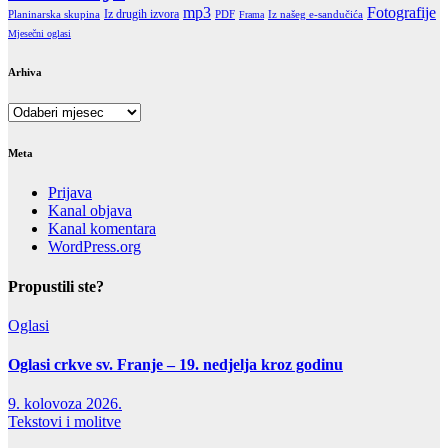
Fotografije
mp3
Iz drugih izvora
PDF
Iz našeg e-sandučića
Planinarska skupina
Frama
Mjesečni oglasi
Arhiva
Arhiva
Meta
Prijava
Kanal objava
Kanal komentara
WordPress.org
Propustili ste?
Oglasi
Oglasi crkve sv. Franje – 19. nedjelja kroz godinu
9. kolovoza 2026.
Tekstovi i molitve