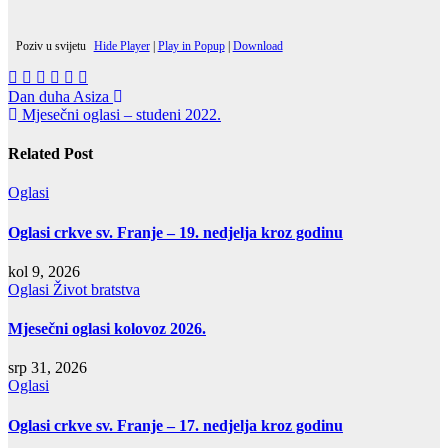
Poziv u svijetu
Hide Player
|
Play in Popup
|
Download
Navigacija
Dan duha Asiza
Mjesečni oglasi – studeni 2022.
objava
Related Post
Oglasi
Oglasi crkve sv. Franje – 19. nedjelja kroz godinu
kol 9, 2026
Oglasi
Život bratstva
Mjesečni oglasi kolovoz 2026.
srp 31, 2026
Oglasi
Oglasi crkve sv. Franje – 17. nedjelja kroz godinu