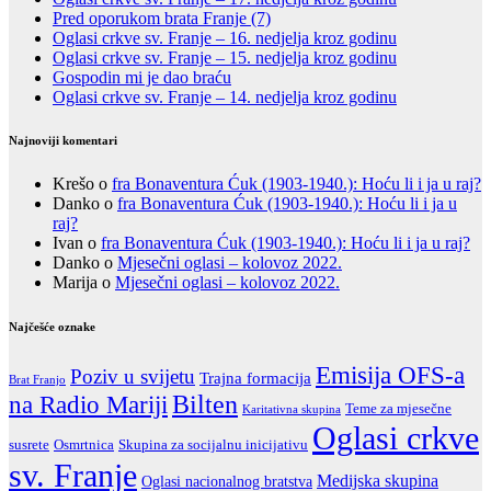
Pred oporukom brata Franje (7)
Oglasi crkve sv. Franje – 16. nedjelja kroz godinu
Oglasi crkve sv. Franje – 15. nedjelja kroz godinu
Gospodin mi je dao braću
Oglasi crkve sv. Franje – 14. nedjelja kroz godinu
Najnoviji komentari
Krešo
o
fra Bonaventura Ćuk (1903-1940.): Hoću li i ja u raj?
Danko
o
fra Bonaventura Ćuk (1903-1940.): Hoću li i ja u
raj?
Ivan
o
fra Bonaventura Ćuk (1903-1940.): Hoću li i ja u raj?
Danko
o
Mjesečni oglasi – kolovoz 2022.
Marija
o
Mjesečni oglasi – kolovoz 2022.
Najčešće oznake
Emisija OFS-a
Poziv u svijetu
Trajna formacija
Brat Franjo
na Radio Mariji
Bilten
Teme za mjesečne
Karitativna skupina
Oglasi crkve
susrete
Skupina za socijalnu inicijativu
Osmrtnica
sv. Franje
Medijska skupina
Oglasi nacionalnog bratstva