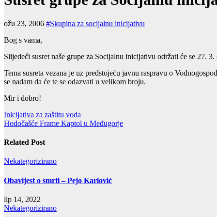
ožu 23, 2006
#Skupina za socijalnu inicijativu
Bog s vama,
Slijedeći susret naše grupe za Socijalnu inicijativu održati će se 27. 3.
Tema susreta vezana je uz predstojeću javnu raspravu o Vodnogospo
se nadam da će te se odazvati u velikom broju.
Mir i dobro!
Navigacija
Inicijativa za zaštitu voda
Hodočašće Frame Kaptol u Međugorje
objava
Related Post
Nekategorizirano
Obavijest o smrti – Pejo Karlović
lip 14, 2022
Nekategorizirano