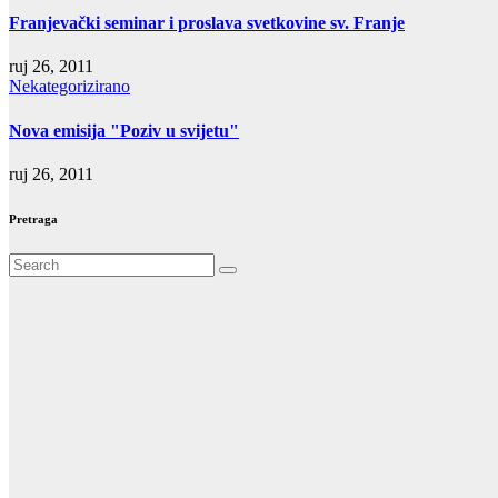
Franjevački seminar i proslava svetkovine sv. Franje
ruj 26, 2011
Nekategorizirano
Nova emisija "Poziv u svijetu"
ruj 26, 2011
Pretraga