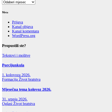
Arhiva
Meta
Prijava
Kanal objava
Kanal komentara
WordPress.org
Propustili ste?
Tekstovi i molitve
Porcijunkula
1. kolovoza 2026.
Formacija
Život bratstva
Mjesečna tema kolovoz 2026.
31. srpnja 2026.
Oglasi
Život bratstva