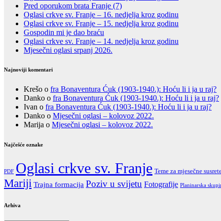
Pred oporukom brata Franje (7)
Oglasi crkve sv. Franje – 16. nedjelja kroz godinu
Oglasi crkve sv. Franje – 15. nedjelja kroz godinu
Gospodin mi je dao braću
Oglasi crkve sv. Franje – 14. nedjelja kroz godinu
Mjesečni oglasi srpanj 2026.
Najnoviji komentari
Krešo
o
fra Bonaventura Ćuk (1903-1940.): Hoću li i ja u raj?
Danko
o
fra Bonaventura Ćuk (1903-1940.): Hoću li i ja u raj?
Ivan
o
fra Bonaventura Ćuk (1903-1940.): Hoću li i ja u raj?
Danko
o
Mjesečni oglasi – kolovoz 2022.
Marija
o
Mjesečni oglasi – kolovoz 2022.
Najčešće oznake
Oglasi crkve sv. Franje
Teme za mjesečne susret
PDF
Mariji
Poziv u svijetu
Fotografije
Trajna formacija
Planinarska skupi
Arhiva