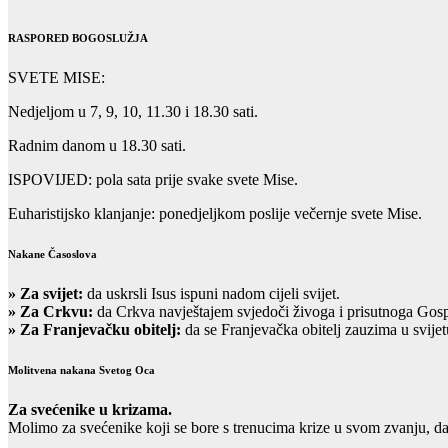
RASPORED BOGOSLUŽJA
SVETE MISE:
Nedjeljom u 7, 9, 10, 11.30 i 18.30 sati.
Radnim danom u 18.30 sati.
ISPOVIJED: pola sata prije svake svete Mise.
Euharistijsko klanjanje: ponedjeljkom poslije večernje svete Mise.
Nakane Časoslova
»
Za svijet:
da uskrsli Isus ispuni nadom cijeli svijet.
» Za Crkvu:
da Crkva navještajem svjedoči živoga i prisutnoga Gos
» Za Franjevačku obitelj:
da se Franjevačka obitelj zauzima u svijet
Molitvena nakana Svetog Oca
Za svećenike u krizama.
Molimo za svećenike koji se bore s trenucima krize u svom zvanju, d