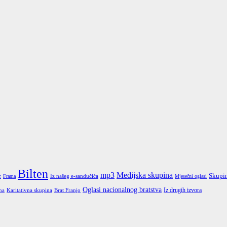
Bilten
mp3
Medijska skupina
e
Skupin
Iz našeg e-sandučića
Frama
Mjesečni oglasi
Oglasi nacionalnog bratstva
Iz drugih izvora
Karitativna skupina
Brat Franjo
na