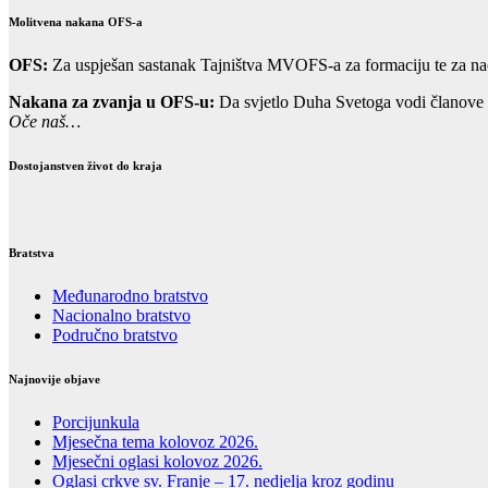
Molitvena nakana OFS-a
OFS:
Za uspješan sastanak Tajništva MVOFS-a za formaciju te za na
Nakana za zvanja u OFS-u:
Da svjetlo Duha Svetoga vodi članove m
Oče naš…
Dostojanstven život do kraja
Bratstva
Međunarodno bratstvo
Nacionalno bratstvo
Područno bratstvo
Najnovije objave
Porcijunkula
Mjesečna tema kolovoz 2026.
Mjesečni oglasi kolovoz 2026.
Oglasi crkve sv. Franje – 17. nedjelja kroz godinu