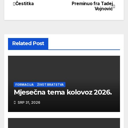
Čestitka
Preminuo fra Tadej
Navigacija
Vojnović
objava
Related Post
FORMACIJA
ŽIVOT BRATSTVA
Mjesečna tema kolovoz 2026.
SRP 31, 2026