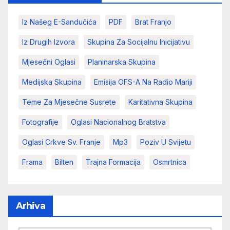
Iz Našeg E-Sandučića
PDF
Brat Franjo
Iz Drugih Izvora
Skupina Za Socijalnu Inicijativu
Mjesečni Oglasi
Planinarska Skupina
Medijska Skupina
Emisija OFS-A Na Radio Mariji
Teme Za Mjesečne Susrete
Karitativna Skupina
Fotografije
Oglasi Nacionalnog Bratstva
Oglasi Crkve Sv. Franje
Mp3
Poziv U Svijetu
Frama
Bilten
Trajna Formacija
Osmrtnica
Arhiva