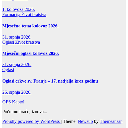
1. kolovoza 2026.
Formacija
Život bratstva
Mjesečna tema kolovoz 2026.
31. srpnja 2026.
Oglasi
Život bratstva
Mjesečni oglasi kolovoz 2026.
31. srpnja 2026.
Oglasi
Oglasi crkve sv. Franje – 17. nedjelja kroz godinu
26. srpnja 2026.
OFS Kaptol
Počnimo braćo, iznova...
Proudly powered by WordPress
|
Theme:
Newsup
by
Themeansar
.