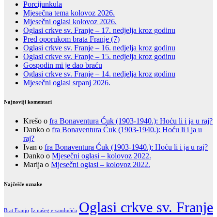
Porcijunkula
Mjesečna tema kolovoz 2026.
Mjesečni oglasi kolovoz 2026.
Oglasi crkve sv. Franje – 17. nedjelja kroz godinu
Pred oporukom brata Franje (7)
Oglasi crkve sv. Franje – 16. nedjelja kroz godinu
Oglasi crkve sv. Franje – 15. nedjelja kroz godinu
Gospodin mi je dao braću
Oglasi crkve sv. Franje – 14. nedjelja kroz godinu
Mjesečni oglasi srpanj 2026.
Najnoviji komentari
Krešo
o
fra Bonaventura Ćuk (1903-1940.): Hoću li i ja u raj?
Danko
o
fra Bonaventura Ćuk (1903-1940.): Hoću li i ja u
raj?
Ivan
o
fra Bonaventura Ćuk (1903-1940.): Hoću li i ja u raj?
Danko
o
Mjesečni oglasi – kolovoz 2022.
Marija
o
Mjesečni oglasi – kolovoz 2022.
Najčešće oznake
Oglasi crkve sv. Franje
Brat Franjo
Iz našeg e-sandučića