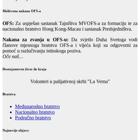
Molitvena nakana OFS-a
OFS:
Za uspješan sastanak Tajništva MVOFS-a za formaciju te za
nacionalno bratstvo Hong Kong-Macau i sastanak Predsjedništva.
Nakana za zvanja u OFS-u:
Da svjetlo Duha Svetoga vodi
članove mjesnoga bratstva OFS-a i vijeća koji su odgovorni za
pomoć u razlučivanju istinskoga poziva.
Oče naš…
Dostojanstven život do kraja
Volonteri u palijativnoj skrbi "La Verna"
Bratstva
Međunarodno bratstvo
Nacionalno bratstvo
Područno bratstvo
Najnovije objave