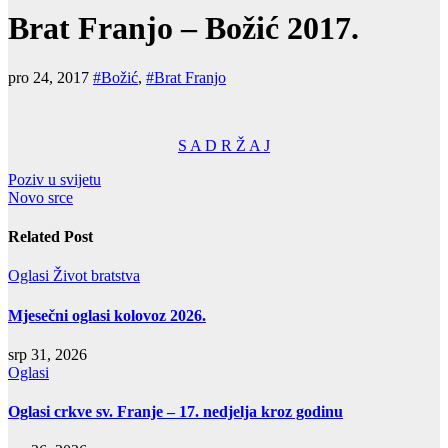
Brat Franjo – Božić 2017.
pro 24, 2017
#Božić
,
#Brat Franjo
S A D R Ž A J
Navigacija
Poziv u svijetu
Novo srce
objava
Related Post
Oglasi
Život bratstva
Mjesečni oglasi kolovoz 2026.
srp 31, 2026
Oglasi
Oglasi crkve sv. Franje – 17. nedjelja kroz godinu