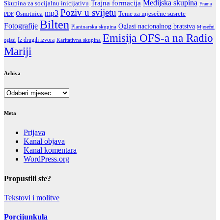
Trajna formacija
Medijska skupina
Skupina za socijalnu inicijativu
Frama
Poziv u svijetu
mp3
Teme za mjesečne susrete
Osmrtnica
PDF
Bilten
Fotografije
Oglasi nacionalnog bratstva
Planinarska skupina
Mjesečni
Emisija OFS-a na Radio
Iz drugih izvora
Karitativna skupina
oglasi
Mariji
Arhiva
Arhiva
Meta
Prijava
Kanal objava
Kanal komentara
WordPress.org
Propustili ste?
Tekstovi i molitve
Porcijunkula