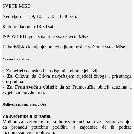
SVETE MISE:
Nedjeljom u 7, 9, 10, 11.30 i 18.30 sati.
Radnim danom u 18.30 sati.
ISPOVIJED: pola sata prije svake svete Mise.
Euharistijsko klanjanje: ponedjeljkom poslije večernje svete Mise.
Nakane Časoslova
»
Za svijet:
da uskrsli Isus ispuni nadom cijeli svijet.
» Za Crkvu:
da Crkva navještajem svjedoči živoga i prisutnoga
Gospodina.
» Za Franjevačku obitelj:
da se Franjevačka obitelj zauzima u
svijetu za pravdu i mir.
Molitvena nakana Svetog Oca
Za svećenike u krizama.
Molimo za svećenike koji se bore s trenucima krize u svom zvanju,
da pronađu potrebnu podršku, a zajednice da ih podrže
razumijevanjem i molitvom.