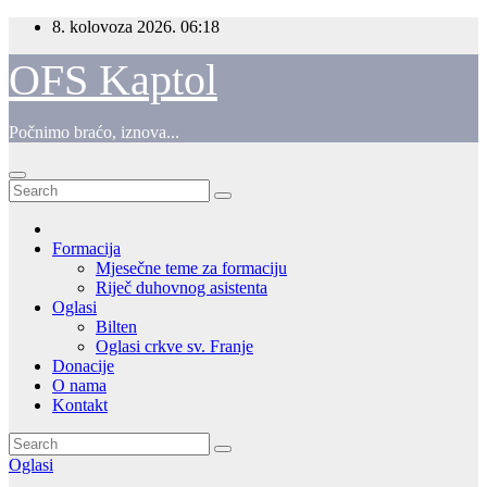
Skip
8. kolovoza 2026.
06:18
to
content
OFS Kaptol
Počnimo braćo, iznova...
Formacija
Mjesečne teme za formaciju
Riječ duhovnog asistenta
Oglasi
Bilten
Oglasi crkve sv. Franje
Donacije
O nama
Kontakt
Oglasi