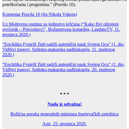
poteškoćama i progonima.” (Pravilo 10).
Komentar Pravila 10 (fra Nikola Vukoja)
Uz Molitvenu osminu za jedinstvo kršćana (“Kako živi oženjeni
svećenik – Pravoslavci”, Božanstvena komedija, LaudatoTV, 11.
prosinca 2020.)
“Enciklika
Fratelli Tutti
sadrži autentični nauk Svetog Oca” (1. dio,
Vidljivi tragovi,
Splitsko-makarska nadbiskupija, 11. studenog
2020.)
“Enciklika
Fratelli Tutti
sadrži autentični nauk Svetog Oca” (2. dio,
Vidljivi tragovi, Splitsko-makarska nadbiskupija, 20. studenog
2020.)
* * *
Nada je odvažna!
Božićna poruka generalnih ministara franjevačkih zajednica
Asiz, 25. prosinca 2020.