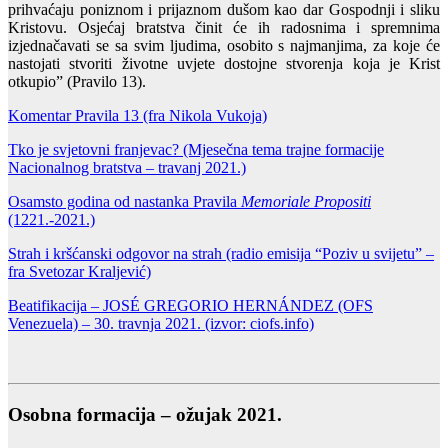
prihvaćaju poniznom i prijaznom dušom kao dar Gospodnji i sliku
Kristovu. Osjećaj bratstva činit će ih radosnima i spremnima
izjednačavati se sa svim ljudima, osobito s najmanjima, za koje će
nastojati stvoriti životne uvjete dostojne stvorenja koja je Krist
otkupio” (Pravilo 13).
Komentar Pravila 13 (fra Nikola Vukoja)
Tko je svjetovni franjevac?
(Mjesečna tema trajne formacije
Nacionalnog bratstva – travanj 2021.)
Osamsto godina od nastanka Pravila
Memoriale Propositi
(1221.-2021.)
Strah i kršćanski odgovor na strah (radio emisija “Poziv u svijetu” –
fra Svetozar Kraljević)
Beatifikacija – JOSÉ GREGORIO HERNÁNDEZ (OFS
Venezuela) – 30. travnja 2021. (izvor: ciofs.info)
Osobna formacija – ožujak 2021.