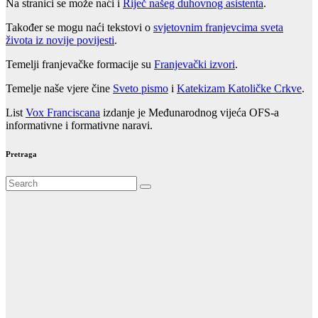
Na stranici se može naći i
Riječ našeg duhovnog asistenta
.
Također se mogu naći tekstovi o
svjetovnim franjevcima sveta
života iz novije povijesti
.
Temelji franjevačke formacije su
Franjevački izvori
.
Temelje naše vjere čine
Sveto pismo
i
Katekizam Katoličke Crkve
.
List
Vox Franciscana
izdanje je Međunarodnog vijeća OFS-a
informativne i formativne naravi.
Pretraga