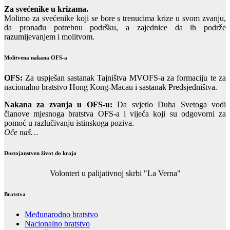
Za svećenike u krizama.
Molimo za svećenike koji se bore s trenucima krize u svom zvanju,
da pronađu potrebnu podršku, a zajednice da ih podrže
razumijevanjem i molitvom.
Molitvena nakana OFS-a
OFS:
Za uspješan sastanak Tajništva MVOFS-a za formaciju te za
nacionalno bratstvo Hong Kong-Macau i sastanak Predsjedništva.
Nakana za zvanja u OFS-u:
Da svjetlo Duha Svetoga vodi
članove mjesnoga bratstva OFS-a i vijeća koji su odgovorni za
pomoć u razlučivanju istinskoga poziva.
Oče naš…
Dostojanstven život do kraja
Volonteri u palijativnoj skrbi "La Verna"
Bratstva
Međunarodno bratstvo
Nacionalno bratstvo