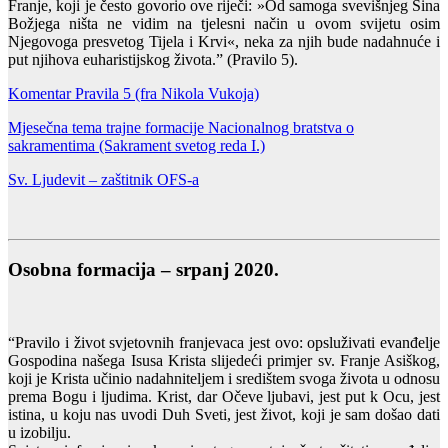
Franje, koji je često govorio ove riječi: »Od samoga svevišnjeg Sina
Božjega ništa ne vidim na tjelesni način u ovom svijetu osim
Njegovoga presvetog Tijela i Krvi«, neka za njih bude nadahnuće i
put njihova euharistijskog života.” (Pravilo 5).
Komentar Pravila 5 (fra Nikola Vukoja)
Mjesečna tema trajne formacije Nacionalnog bratstva o
sakramentima (Sakrament svetog reda I.)
Sv. Ljudevit – zaštitnik OFS-a
Osobna formacija – srpanj 2020.
“Pravilo i život svjetovnih franjevaca jest ovo: opsluživati evanđelje
Gospodina našega Isusa Krista slijedeći primjer sv. Franje Asiškog,
koji je Krista učinio nadahniteljem i središtem svoga života u odnosu
prema Bogu i ljudima. Krist, dar Očeve ljubavi, jest put k Ocu, jest
istina, u koju nas uvodi Duh Sveti, jest život, koji je sam došao dati
u izobilju.