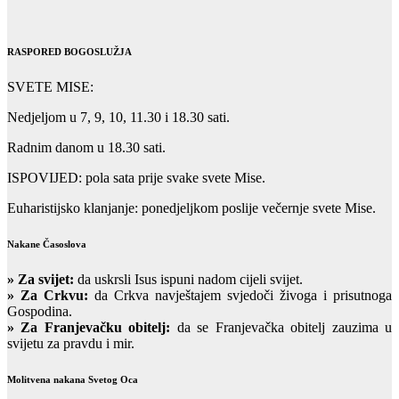
RASPORED BOGOSLUŽJA
SVETE MISE:
Nedjeljom u 7, 9, 10, 11.30 i 18.30 sati.
Radnim danom u 18.30 sati.
ISPOVIJED: pola sata prije svake svete Mise.
Euharistijsko klanjanje: ponedjeljkom poslije večernje svete Mise.
Nakane Časoslova
»
Za svijet:
da uskrsli Isus ispuni nadom cijeli svijet.
» Za Crkvu:
da Crkva navještajem svjedoči živoga i prisutnoga
Gospodina.
» Za Franjevačku obitelj:
da se Franjevačka obitelj zauzima u
svijetu za pravdu i mir.
Molitvena nakana Svetog Oca