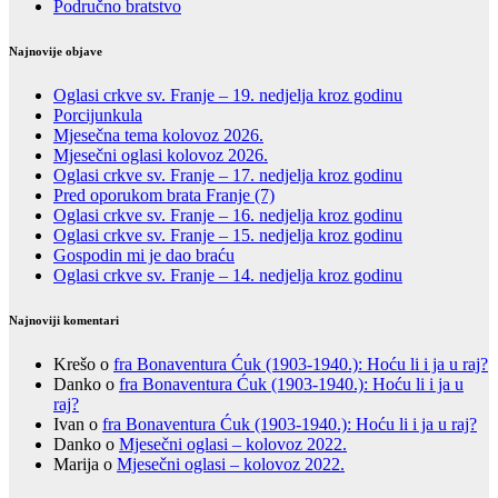
Područno bratstvo
Najnovije objave
Oglasi crkve sv. Franje – 19. nedjelja kroz godinu
Porcijunkula
Mjesečna tema kolovoz 2026.
Mjesečni oglasi kolovoz 2026.
Oglasi crkve sv. Franje – 17. nedjelja kroz godinu
Pred oporukom brata Franje (7)
Oglasi crkve sv. Franje – 16. nedjelja kroz godinu
Oglasi crkve sv. Franje – 15. nedjelja kroz godinu
Gospodin mi je dao braću
Oglasi crkve sv. Franje – 14. nedjelja kroz godinu
Najnoviji komentari
Krešo
o
fra Bonaventura Ćuk (1903-1940.): Hoću li i ja u raj?
Danko
o
fra Bonaventura Ćuk (1903-1940.): Hoću li i ja u
raj?
Ivan
o
fra Bonaventura Ćuk (1903-1940.): Hoću li i ja u raj?
Danko
o
Mjesečni oglasi – kolovoz 2022.
Marija
o
Mjesečni oglasi – kolovoz 2022.