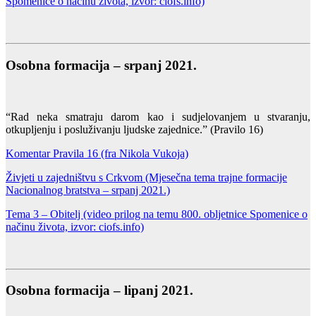
Spomenice o načinu života, izvor: ciofs.info)
Osobna formacija – srpanj 2021.
“Rad neka smatraju darom kao i sudjelovanjem u stvaranju,
otkupljenju i posluživanju ljudske zajednice.” (Pravilo 16)
Komentar Pravila 16 (fra Nikola Vukoja)
Živjeti u zajedništvu s Crkvom
(Mjesečna tema trajne formacije
Nacionalnog bratstva – srpanj 2021.)
Tema 3 – Obitelj (video prilog na temu 800. obljetnice Spomenice o
načinu života, izvor: ciofs.info)
Osobna formacija – lipanj 2021.