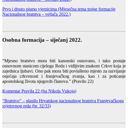
Prvo i drugo pismo vjernicima
(Mjesečna tema trajne formacije
Nacionalnog bratstva – veljača 2022.)
Osobna formacija – siječanj 2022.
“Mjesno bratstvo mora biti kanonski osnovano, i tako postaje
osnovnom stanicom cijeloga Reda i vidljivim znakom Crkve koja je
zajednica ljubavi. Ono pak mora biti povlašteno mjesto za razvijanje
osjećaja crkvenosti i franjevačkog zvanja, kao i za poticanje
apostolskog života njegovih članova.” (Pravilo 22)
Komentar Pravila 22 (fra Nikola Vukoja)
“Bratstvo” – glasilo Hrvatskog nacionalnog bratstva Franjevačkoga
svjetovnog reda (br. 32/33)