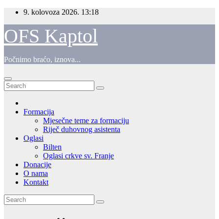
Skip
9. kolovoza 2026.
13:18
to
content
OFS Kaptol
Počnimo braćo, iznova...
Formacija
Mjesečne teme za formaciju
Riječ duhovnog asistenta
Oglasi
Bilten
Oglasi crkve sv. Franje
Donacije
O nama
Kontakt