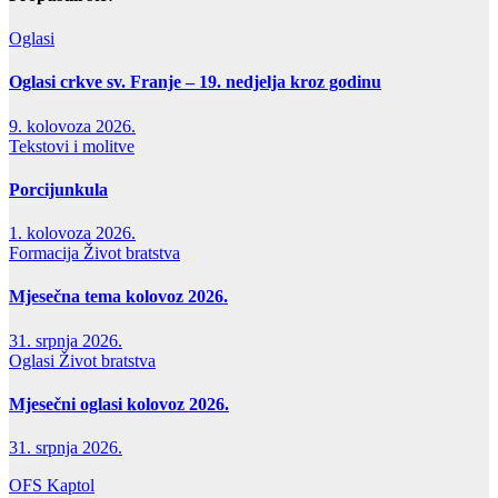
Oglasi
Oglasi crkve sv. Franje – 19. nedjelja kroz godinu
9. kolovoza 2026.
Tekstovi i molitve
Porcijunkula
1. kolovoza 2026.
Formacija
Život bratstva
Mjesečna tema kolovoz 2026.
31. srpnja 2026.
Oglasi
Život bratstva
Mjesečni oglasi kolovoz 2026.
31. srpnja 2026.
OFS Kaptol