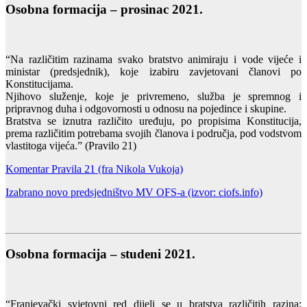
Osobna formacija – prosinac 2021.
“Na različitim razinama svako bratstvo animiraju i vode vijeće i
ministar (predsjednik), koje izabiru zavjetovani članovi po
Konstitucijama.
Njihovo služenje, koje je privremeno, služba je spremnog i
pripravnog duha i odgovornosti u odnosu na pojedince i skupine.
Bratstva se iznutra različito uređuju, po propisima Konstitucija,
prema različitim potrebama svojih članova i područja, pod vodstvom
vlastitoga vijeća.” (Pravilo 21)
Komentar Pravila 21 (fra Nikola Vukoja)
Izabrano novo predsjedništvo MV OFS-a (izvor: ciofs.info)
Osobna formacija – studeni 2021.
“Franjevački svjetovni red dijeli se u bratstva različitih razina: