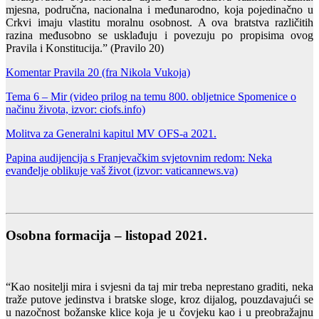
mjesna, područna, nacionalna i međunarodno, koja pojedinačno u
Crkvi imaju vlastitu moralnu osobnost. A ova bratstva različitih
razina međusobno se usklađuju i povezuju po propisima ovog
Pravila i Konstitucija.” (Pravilo 20)
Komentar Pravila 20 (fra Nikola Vukoja)
Tema 6 – Mir (video prilog na temu 800. obljetnice Spomenice o
načinu života, izvor: ciofs.info)
Molitva za Generalni kapitul MV OFS-a 2021.
Papina audijencija s Franjevačkim svjetovnim redom: Neka
evanđelje oblikuje vaš život (izvor: vaticannews.va)
Osobna formacija – listopad 2021.
“Kao nositelji mira i svjesni da taj mir treba neprestano graditi, neka
traže putove jedinstva i bratske sloge, kroz dijalog, pouzdavajući se
u nazočnost božanske klice koja je u čovjeku kao i u preobražajnu