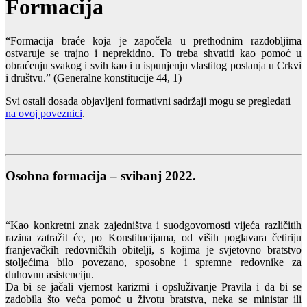
Formacija
“Formacija braće koja je započela u prethodnim razdobljima
ostvaruje se trajno i neprekidno. To treba shvatiti kao pomoć u
obraćenju svakog i svih kao i u ispunjenju vlastitog poslanja u Crkvi
i društvu.” (Generalne konstitucije 44, 1)
Svi ostali dosada objavljeni formativni sadržaji mogu se pregledati
na ovoj poveznici
.
Osobna formacija – svibanj 2022.
“Kao konkretni znak zajedništva i suodgovornosti vijeća različitih
razina zatražit će, po Konstitucijama, od viših poglavara četiriju
franjevačkih redovničkih obitelji, s kojima je svjetovno bratstvo
stoljećima bilo povezano, sposobne i spremne redovnike za
duhovnu asistenciju.
Da bi se jačali vjernost karizmi i opsluživanje Pravila i da bi se
zadobila što veća pomoć u životu bratstva, neka se ministar ili