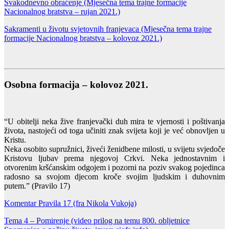
Svakodnevno obraćenje
(Mjesečna tema trajne formacije
Nacionalnog bratstva – rujan 2021.)
Sakramenti u životu svjetovnih franjevaca
(Mjesečna tema trajne
formacije Nacionalnog bratstva – kolovoz 2021.)
Osobna formacija – kolovoz 2021.
“U obitelji neka žive franjevački duh mira te vjernosti i poštivanja
života, nastojeći od toga učiniti znak svijeta koji je već obnovljen u
Kristu.
Neka osobito supružnici, živeći ženidbene milosti, u svijetu svjedoče
Kristovu ljubav prema njegovoj Crkvi. Neka jednostavnim i
otvorenim kršćanskim odgojem i pozorni na poziv svakog pojedinca
radosno sa svojom djecom kroče svojim ljudskim i duhovnim
putem.” (Pravilo 17)
Komentar Pravila 17 (fra Nikola Vukoja)
Tema 4 – Pomirenje (video prilog na temu 800. obljetnice