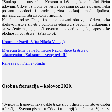
“Suukopani i suuskrsli s Kristom u krštenju, koje ih čini živim
udovima Crkve, i s njom još tješnje povezani po zavjetovanju, neka
postanu svjedoci i oruđe njezina poslanja među ljudima,
navješćujući Krista životom i riječima.
Nadahnuti od sv. Franje i s njime pozvani obnavljati Crkvu, neka
gorljivo nastoje živjeti u punom zajedništvu s papom, s biskupima i
sa svećenicima, njegujući otvoren i povjerljiv dijalog apostolske
plodnosti i bogatstva.” (Pravilo 6).
Komentar Pravila 6 (fra Nikola Vukoja)
Mjesečna tema trajne formacije Nacionalnog bratstva o
sakramentima (Sakrament svetog reda II.)
Rane svetog Franje (ofm.hr)
Osobna formacija – kolovoz 2020.
“Svjetovni franjevci neka dakle traže živu i djelatnu Kristovu osobu
u braći, u Svetom pismu, u Crkvi i u liturgijskim činima. Vjera sv.