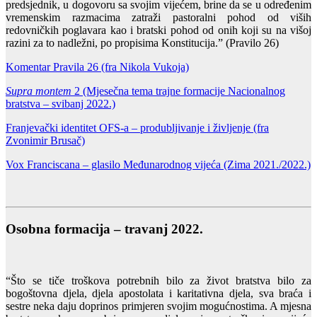
predsjednik, u dogovoru sa svojim vijećem, brine da se u određenim
vremenskim razmacima zatraži pastoralni pohod od viših
redovničkih poglavara kao i bratski pohod od onih koji su na višoj
razini za to nadležni, po propisima Konstitucija.” (Pravilo 26)
Komentar Pravila 26 (fra Nikola Vukoja)
Supra montem
2 (Mjesečna tema trajne formacije Nacionalnog
bratstva – svibanj 2022.)
Franjevački identitet OFS-a – produbljivanje i življenje (fra
Zvonimir Brusač)
Vox Franciscana – glasilo Međunarodnog vijeća (Zima 2021./2022.)
Osobna formacija – travanj 2022.
“Što se tiče troškova potrebnih bilo za život bratstva bilo za
bogoštovna djela, djela apostolata i karitativna djela, sva braća i
sestre neka daju doprinos primjeren svojim mogućnostima. A mjesna