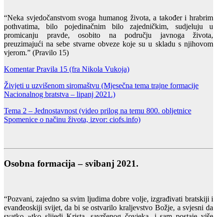
“Neka svjedočanstvom svoga humanog života, a također i hrabrim
pothvatima, bilo pojedinačnim bilo zajedničkim, sudjeluju u
promicanju pravde, osobito na području javnoga života,
preuzimajući na sebe stvarne obveze koje su u skladu s njihovom
vjerom.” (Pravilo 15)
Komentar Pravila 15 (fra Nikola Vukoja)
Živjeti u uzvišenom siromaštvu (Mjesečna tema trajne formacije
Nacionalnog bratstva – lipanj 2021.)
Tema 2 – Jednostavnost (video prilog na temu 800. obljetnice
Spomenice o načinu života, izvor: ciofs.info)
Osobna formacija – svibanj 2021.
“Pozvani, zajedno sa svim ljudima dobre volje, izgrađivati bratskiji i
evanđeoskiji svijet, da bi se ostvarilo kraljevstvo Božje, a svjesni da
svatko »tko slijedi Krista, savršenog čovjeka, i sam postaje više