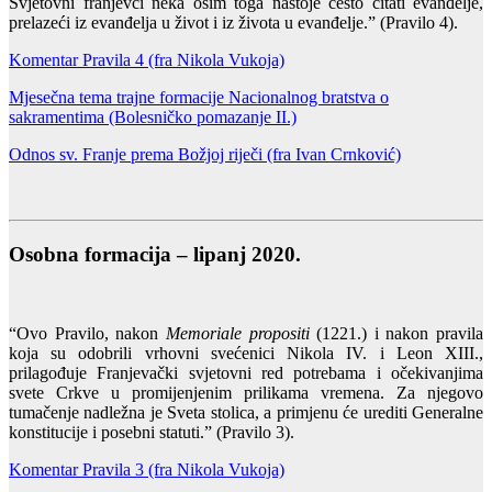
Svjetovni franjevci neka osim toga nastoje često čitati evanđelje,
prelazeći iz evanđelja u život i iz života u evanđelje.” (Pravilo 4).
Komentar Pravila 4 (fra Nikola Vukoja)
Mjesečna tema trajne formacije Nacionalnog bratstva o
sakramentima (Bolesničko pomazanje II.)
Odnos sv. Franje prema Božjoj riječi (fra Ivan Crnković)
Osobna formacija – lipanj 2020.
“Ovo Pravilo, nakon
Memoriale propositi
(1221.) i nakon pravila
koja su odobrili vrhovni svećenici Nikola IV. i Leon XIII.,
prilagođuje Franjevački svjetovni red potrebama i očekivanjima
svete Crkve u promijenjenim prilikama vremena. Za njegovo
tumačenje nadležna je Sveta stolica, a primjenu će urediti Generalne
konstitucije i posebni statuti.” (Pravilo 3).
Komentar Pravila 3 (fra Nikola Vukoja)