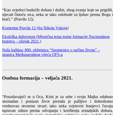
“Kao svjedoci budućih dobara i dužni, zbog zvanja koje su prigrlili,
stjecati čistoću srca, neka se tako oslobode za ljubav prema Bogu i
braći.” (Pravilo 12).
Komentar Pravila 12 (fra Nikola Vukoja)
Ekološka duhovnost
(Mjesečna tema trajne formacije Nacionalnog
bratstva – ožujak 2021.)
Naša baština: 800. obljetnica “Spomenice o načinu života” –
stranica Međunarodnog vijeća OFS-a
Osobna formacija – veljača 2021.
“Pouzdavajući se u Oca, Krist je za sebe i svoju Majku odabrao
siromašan i ponizan život premda je pažljivo i dobrohotno
vrednovao stvorene stvari; tako neka svjetovni franjevci čuvaju
ispravan odnos prema odvajanju i korištenju zemaljskih dobara,