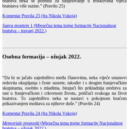
bratstva neka se pobrinu za sudjelovanje u troškovima vijeća
bratstava više razine.” (Pravilo 25)
Komentar Pravila 25 (fra Nikola Vukoja)
Supra montem
1 (Mjesečna tema trajne formacije Nacionalnog
bratstva – travanj 2022.)
Osobna formacija – ožujak 2022.
“Da bi se jačalo zajedništvo među članovima, neka vijeće ustanovi
redovita okupljanja i česte susrete, također i s drugim franjevačkim
skupinama, osobito s mladima, birajući što prikladnija sredstva za
rast u franjevačkom i crkvenom životu, potičući svakoga na život
bratstva. To zajedništvo neka se nastavi s pokojnom braćom
prikazivanjem molitava za njihove duše.” (Pravilo 24)
Komentar Pravila 24 (fra Nikola Vukoja)
Memoriale propositi
(Mjesečna tema trajne formacije Nacionalnog
bratstva – ožujak 2022.)