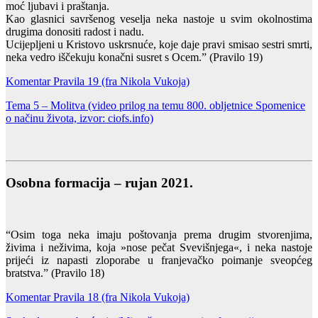
moć ljubavi i praštanja.
Kao glasnici savršenog veselja neka nastoje u svim okolnostima
drugima donositi radost i nadu.
Ucijepljeni u Kristovo uskrsnuće, koje daje pravi smisao sestri smrti,
neka vedro iščekuju konačni susret s Ocem.” (Pravilo 19)
Komentar Pravila 19 (fra Nikola Vukoja)
Tema 5 – Molitva (video prilog na temu 800. obljetnice Spomenice
o načinu života, izvor: ciofs.info)
Osobna formacija – rujan 2021.
“Osim toga neka imaju poštovanja prema drugim stvorenjima,
živima i neživima, koja »nose pečat Svevišnjega«, i neka nastoje
prijeći iz napasti zloporabe u franjevačko poimanje sveopćeg
bratstva.” (Pravilo 18)
Komentar Pravila 18 (fra Nikola Vukoja)