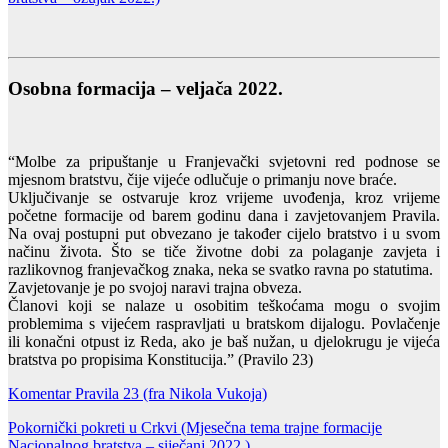
Osobna formacija – veljača 2022.
“Molbe za pripuštanje u Franjevački svjetovni red podnose se
mjesnom bratstvu, čije vijeće odlučuje o primanju nove braće.
Uključivanje se ostvaruje kroz vrijeme uvođenja, kroz vrijeme
početne formacije od barem godinu dana i zavjetovanjem Pravila.
Na ovaj postupni put obvezano je također cijelo bratstvo i u svom
načinu života. Što se tiče životne dobi za polaganje zavjeta i
razlikovnog franjevačkog znaka, neka se svatko ravna po statutima.
Zavjetovanje je po svojoj naravi trajna obveza.
Članovi koji se nalaze u osobitim teškoćama mogu o svojim
problemima s vijećem raspravljati u bratskom dijalogu. Povlačenje
ili konačni otpust iz Reda, ako je baš nužan, u djelokrugu je vijeća
bratstva po propisima Konstitucija.” (Pravilo 23)
Komentar Pravila 23 (fra Nikola Vukoja)
Pokornički pokreti u Crkvi
(Mjesečna tema trajne formacije
Nacionalnog bratstva – siječanj 2022.)