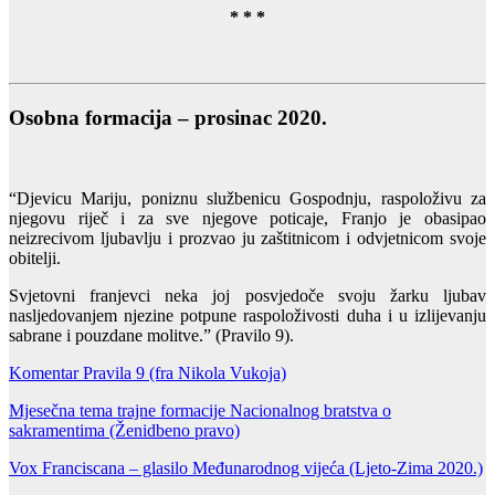
* * *
Osobna formacija – prosinac 2020.
“Djevicu Mariju, poniznu službenicu Gospodnju, raspoloživu za
njegovu riječ i za sve njegove poticaje, Franjo je obasipao
neizrecivom ljubavlju i prozvao ju zaštitnicom i odvjetnicom svoje
obitelji.
Svjetovni franjevci neka joj posvjedoče svoju žarku ljubav
nasljedovanjem njezine potpune raspoloživosti duha i u izlijevanju
sabrane i pouzdane molitve.” (Pravilo 9).
Komentar Pravila 9 (fra Nikola Vukoja)
Mjesečna tema trajne formacije Nacionalnog bratstva o
sakramentima (Ženidbeno pravo)
Vox Franciscana – glasilo Međunarodnog vijeća (Ljeto-Zima 2020.)