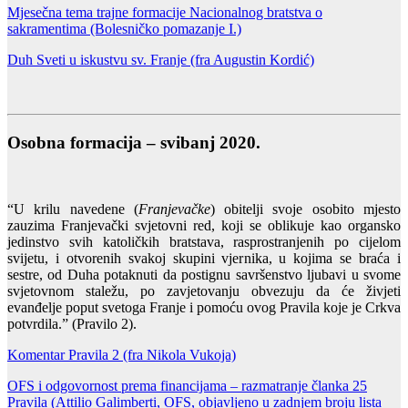
Mjesečna tema trajne formacije Nacionalnog bratstva o
sakramentima (Bolesničko pomazanje I.)
Duh Sveti u iskustvu sv. Franje (fra Augustin Kordić)
Osobna formacija – svibanj 2020.
“U krilu navedene (
Franjevačke
) obitelji svoje osobito mjesto
zauzima Franjevački svjetovni red, koji se oblikuje kao organsko
jedinstvo svih katoličkih bratstava, rasprostranjenih po cijelom
svijetu, i otvorenih svakoj skupini vjernika, u kojima se braća i
sestre, od Duha potaknuti da postignu savršenstvo ljubavi u svome
svjetovnom staležu, po zavjetovanju obvezuju da će živjeti
evanđelje poput svetoga Franje i pomoću ovog Pravila koje je Crkva
potvrdila.” (Pravilo 2).
Komentar Pravila 2 (fra Nikola Vukoja)
OFS i odgovornost prema financijama – razmatranje članka 25
Pravila (Attilio Galimberti, OFS, objavljeno u zadnjem broju lista