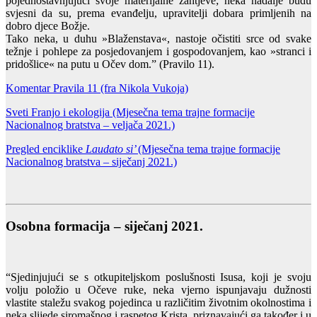
pojednostavnjujući svoje materijalne zahtjeve; neka nadalje budu
svjesni da su, prema evanđelju, upravitelji dobara primljenih na
dobro djece Božje.
Tako neka, u duhu »Blaženstava«, nastoje očistiti srce od svake
težnje i pohlepe za posjedovanjem i gospodovanjem, kao »stranci i
pridošlice« na putu u Očev dom.” (Pravilo 11).
Komentar Pravila 11 (fra Nikola Vukoja)
Sveti Franjo i ekologija
(Mjesečna tema trajne formacije
Nacionalnog bratstva – veljača 2021.)
Pregled enciklike
Laudato si’
(Mjesečna tema trajne formacije
Nacionalnog bratstva – siječanj 2021.)
Osobna formacija – siječanj 2021.
“Sjedinjujući se s otkupiteljskom poslušnosti Isusa, koji je svoju
volju položio u Očeve ruke, neka vjerno ispunjavaju dužnosti
vlastite staležu svakog pojedinca u različitim životnim okolnostima i
neka slijede siromašnog i raspetog Krista, priznavajući ga također i u