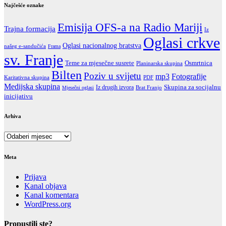
Najčešće oznake
Emisija OFS-a na Radio Mariji
Trajna formacija
Iz
Oglasi crkve
Oglasi nacionalnog bratstva
našeg e-sandučića
Frama
sv. Franje
Teme za mjesečne susrete
Osmrtnica
Planinarska skupina
Bilten
Poziv u svijetu
Fotografije
mp3
Karitativna skupina
PDF
Medijska skupina
Skupina za socijalnu
Iz drugih izvora
Brat Franjo
Mjesečni oglasi
inicijativu
Arhiva
Arhiva
Meta
Prijava
Kanal objava
Kanal komentara
WordPress.org
Propustili ste?