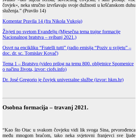
čovjek«, neka stručno izvršavaju svoje dužnosti u kršćanskom duhu
služenja.” (Pravilo 14)
Komentar Pravila 14 (fra Nikola Vukoja)
Živjeti po svetom Evanđelju
(Mjesečna tema trajne formacije
Nacionalnog bratstva – svibanj 2021.)
Osvrt na encikliku “Fratelli tutti” (radio emisija “Poziv u svijetu” –
doc. dr. sc. Tomislav Kovač)
Tema 1 – Bratstvo (video prilog na temu 800. obljetnice Spomenice
o načinu života, izvor: ciofs.info)
Dr. José Gregorio je čovjek univerzalne službe (izvor: hkm.hr)
Osobna formacija – travanj 2021.
“Kao što Otac u svakom čovjeku vidi lik svoga Sina, prvorođenca
među mnogom braćom, tako neka svjetovni franjevci sve ljude