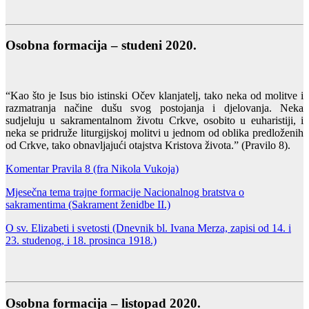
Osobna formacija – studeni 2020.
“Kao što je Isus bio istinski Očev klanjatelj, tako neka od molitve i
razmatranja načine dušu svog postojanja i djelovanja. Neka
sudjeluju u sakramentalnom životu Crkve, osobito u euharistiji, i
neka se pridruže liturgijskoj molitvi u jednom od oblika predloženih
od Crkve, tako obnavljajući otajstva Kristova života.” (Pravilo 8).
Komentar Pravila 8 (fra Nikola Vukoja)
Mjesečna tema trajne formacije Nacionalnog bratstva o
sakramentima (Sakrament ženidbe II.)
O sv. Elizabeti i svetosti (Dnevnik bl. Ivana Merza, zapisi od 14. i
23. studenog, i 18. prosinca 1918.)
Osobna formacija – listopad 2020.