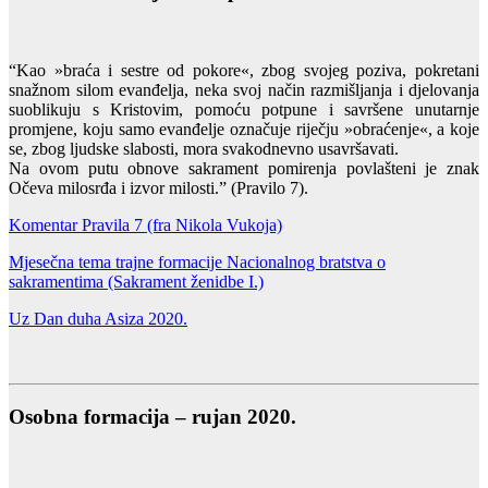
“Kao »braća i sestre od pokore«, zbog svojeg poziva, pokretani
snažnom silom evanđelja, neka svoj način razmišljanja i djelovanja
suoblikuju s Kristovim, pomoću potpune i savršene unutarnje
promjene, koju samo evanđelje označuje riječju »obraćenje«, a koje
se, zbog ljudske slabosti, mora svakodnevno usavršavati.
Na ovom putu obnove sakrament pomirenja povlašteni je znak
Očeva milosrđa i izvor milosti.” (Pravilo 7).
Komentar Pravila 7 (fra Nikola Vukoja)
Mjesečna tema trajne formacije Nacionalnog bratstva o
sakramentima (Sakrament ženidbe I.)
Uz Dan duha Asiza 2020.
Osobna formacija – rujan 2020.