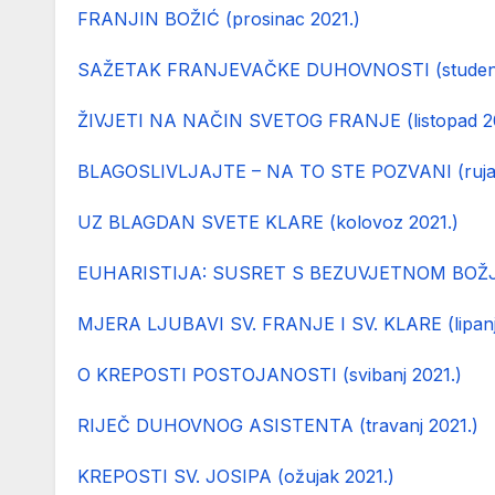
FRANJIN BOŽIĆ (prosinac 2021.)
SAŽETAK FRANJEVAČKE DUHOVNOSTI (studeni 
ŽIVJETI NA NAČIN SVETOG FRANJE (listopad 20
BLAGOSLIVLJAJTE – NA TO STE POZVANI (rujan
UZ BLAGDAN SVETE KLARE (kolovoz 2021.)
EUHARISTIJA: SUSRET S BEZUVJETNOM BOŽJOM
MJERA LJUBAVI SV. FRANJE I SV. KLARE (lipanj
O KREPOSTI POSTOJANOSTI (svibanj 2021.)
RIJEČ DUHOVNOG ASISTENTA (travanj 2021.)
KREPOSTI SV. JOSIPA (ožujak 2021.)