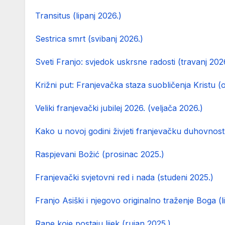
Transitus (lipanj 2026.)
Sestrica smrt (svibanj 2026.)
Sveti Franjo: svjedok uskrsne radosti (travanj 202
Križni put: Franjevačka staza suobličenja Kristu (
Veliki franjevački jubilej 2026. (veljača 2026.)
Kako u novoj godini živjeti franjevačku duhovnost 
Raspjevani Božić (prosinac 2025.)
Franjevački svjetovni red i nada (studeni 2025.)
Franjo Asiški i njegovo originalno traženje Boga (
Rane koje postaju lijek (rujan 2025.)