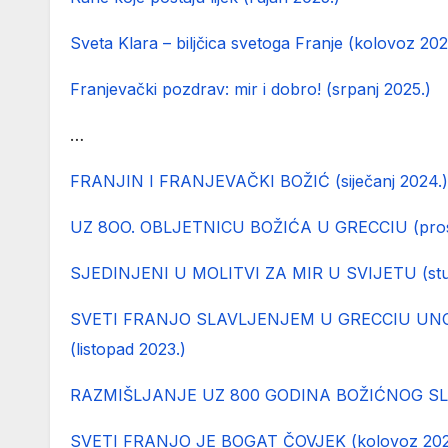
Sveta Klara – biljčica svetoga Franje (kolovoz 202
Franjevački pozdrav: mir i dobro! (srpanj 2025.)
…
FRANJIN I FRANJEVAČKI BOŽIĆ (siječanj 2024.)
UZ 8OO. OBLJETNICU BOŽIĆA U GRECCIU (prosi
SJEDINJENI U MOLITVI ZA MIR U SVIJETU (stud
SVETI FRANJO SLAVLJENJEM U GRECCIU UN
(listopad 2023.)
RAZMIŠLJANJE UZ 800 GODINA BOŽIĆNOG SLAV
SVETI FRANJO JE BOGAT ČOVJEK (kolovoz 202