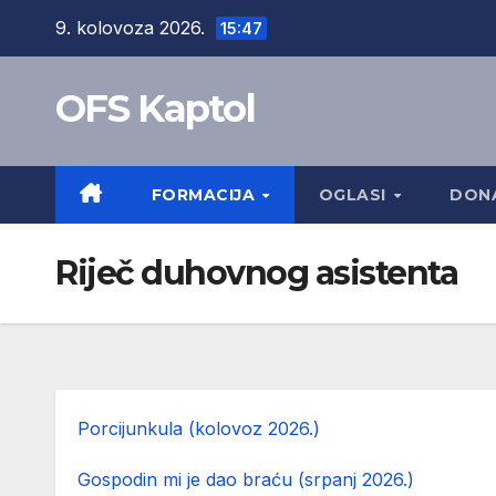
Skip
9. kolovoza 2026.
15:47
to
content
OFS Kaptol
FORMACIJA
OGLASI
DONA
Riječ duhovnog asistenta
Porcijunkula (kolovoz 2026.)
Gospodin mi je dao braću (srpanj 2026.)