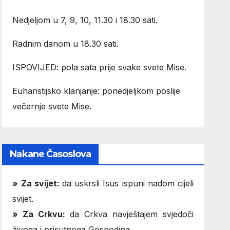
Nedjeljom u 7, 9, 10, 11.30 i 18.30 sati.
Radnim danom u 18.30 sati.
ISPOVIJED: pola sata prije svake svete Mise.
Euharistijsko klanjanje: ponedjeljkom poslije
večernje svete Mise.
Nakane Časoslova
»
Za svijet:
da uskrsli Isus ispuni nadom cijeli
svijet.
» Za Crkvu:
da Crkva navještajem svjedoči
živoga i prisutnoga Gospodina.