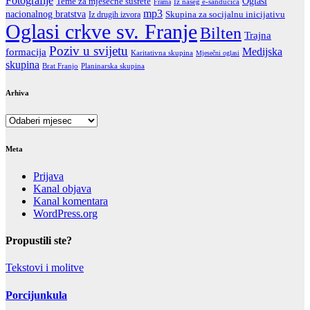
Fotografije
Oglasi
Teme za mjesečne susrete
Iz našeg e-sandučića
Frama
mp3
nacionalnog bratstva
Skupina za socijalnu inicijativu
Iz drugih izvora
Oglasi crkve sv. Franje
Bilten
Trajna
Poziv u svijetu
formacija
Medijska
Karitativna skupina
Mjesečni oglasi
skupina
Brat Franjo
Planinarska skupina
Arhiva
Arhiva
Meta
Prijava
Kanal objava
Kanal komentara
WordPress.org
Propustili ste?
Tekstovi i molitve
Porcijunkula