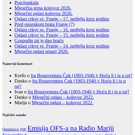
Porcijunkula
Mjesečna tema kolovoz 2026.
Mjesečni oglasi kolovoz 2026.
Oglasi crkve sv. Franje – 17. nedjelja kroz godinu
Pred oporukom brata Franje (7)
Oglasi crkve sv. Franje – 16. nedjelja kroz godinu
Oglasi crkve sv. Franje – 15. nedjelja kroz godinu
Gospodin mi je dao braću
Oglasi crkve sv. Franje – 14. nedjelja kroz godinu
Mjesečni oglasi srpanj 2026.
Najnoviji komentari
Krešo
o
fra Bonaventura Ćuk (1903-1940.): Hoću li i ja u raj?
Danko
o
fra Bonaventura Ćuk (1903-1940.): Hoću li i ja u
raj?
Ivan
o
fra Bonaventura Ćuk (1903-1940.): Hoću li i ja u raj?
Danko
o
Mjesečni oglasi – kolovoz 2022.
Marija
o
Mjesečni oglasi – kolovoz 2022.
Najčešće oznake
Emisija OFS-a na Radio Mariji
Osmrtnica
PDF