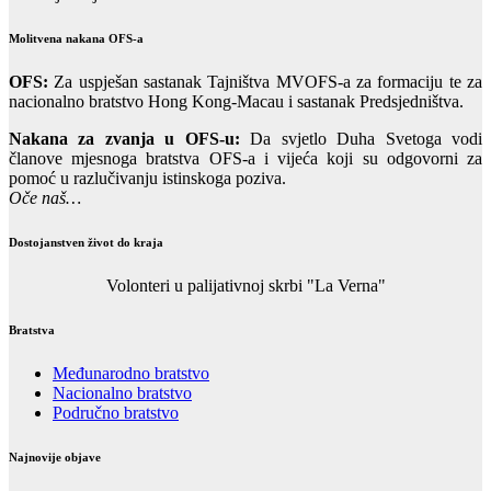
Molitvena nakana OFS-a
OFS:
Za uspješan sastanak Tajništva MVOFS-a za formaciju te za
nacionalno bratstvo Hong Kong-Macau i sastanak Predsjedništva.
Nakana za zvanja u OFS-u:
Da svjetlo Duha Svetoga vodi
članove mjesnoga bratstva OFS-a i vijeća koji su odgovorni za
pomoć u razlučivanju istinskoga poziva.
Oče naš…
Dostojanstven život do kraja
Volonteri u palijativnoj skrbi "La Verna"
Bratstva
Međunarodno bratstvo
Nacionalno bratstvo
Područno bratstvo
Najnovije objave