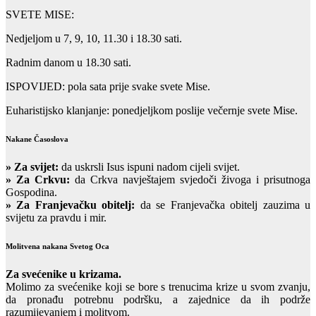
SVETE MISE:
Nedjeljom u 7, 9, 10, 11.30 i 18.30 sati.
Radnim danom u 18.30 sati.
ISPOVIJED: pola sata prije svake svete Mise.
Euharistijsko klanjanje: ponedjeljkom poslije večernje svete Mise.
Nakane Časoslova
»
Za svijet:
da uskrsli Isus ispuni nadom cijeli svijet.
» Za Crkvu:
da Crkva navještajem svjedoči živoga i prisutnoga
Gospodina.
» Za Franjevačku obitelj:
da se Franjevačka obitelj zauzima u
svijetu za pravdu i mir.
Molitvena nakana Svetog Oca
Za svećenike u krizama.
Molimo za svećenike koji se bore s trenucima krize u svom zvanju,
da pronađu potrebnu podršku, a zajednice da ih podrže
razumijevanjem i molitvom.