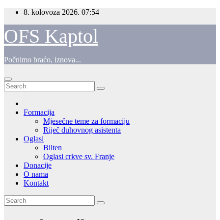
Skip
8. kolovoza 2026.
07:54
to
content
OFS Kaptol
Počnimo braćo, iznova...
Formacija
Mjesečne teme za formaciju
Riječ duhovnog asistenta
Oglasi
Bilten
Oglasi crkve sv. Franje
Donacije
O nama
Kontakt