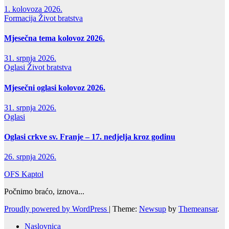
1. kolovoza 2026.
Formacija
Život bratstva
Mjesečna tema kolovoz 2026.
31. srpnja 2026.
Oglasi
Život bratstva
Mjesečni oglasi kolovoz 2026.
31. srpnja 2026.
Oglasi
Oglasi crkve sv. Franje – 17. nedjelja kroz godinu
26. srpnja 2026.
OFS Kaptol
Počnimo braćo, iznova...
Proudly powered by WordPress
|
Theme:
Newsup
by
Themeansar
.
Naslovnica