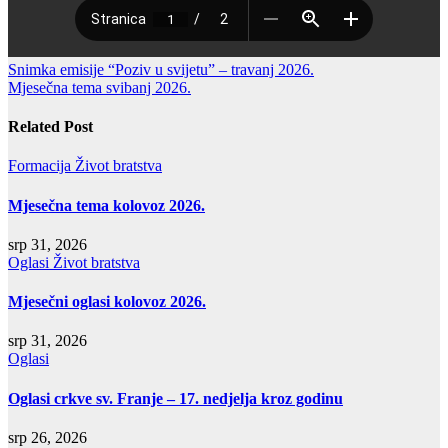
Navigacija
Snimka emisije “Poziv u svijetu” – travanj 2026.
Mjesečna tema svibanj 2026.
objava
Related Post
Formacija
Život bratstva
Mjesečna tema kolovoz 2026.
srp 31, 2026
Oglasi
Život bratstva
Mjesečni oglasi kolovoz 2026.
srp 31, 2026
Oglasi
Oglasi crkve sv. Franje – 17. nedjelja kroz godinu
srp 26, 2026