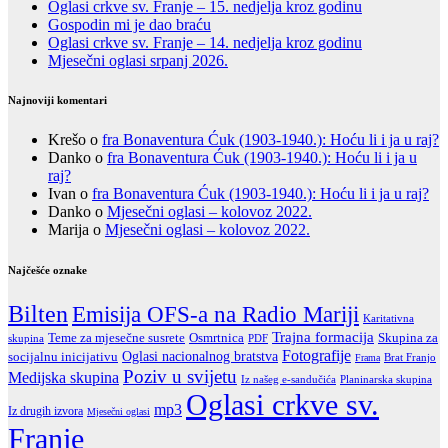
Oglasi crkve sv. Franje – 15. nedjelja kroz godinu
Gospodin mi je dao braću
Oglasi crkve sv. Franje – 14. nedjelja kroz godinu
Mjesečni oglasi srpanj 2026.
Najnoviji komentari
Krešo
o
fra Bonaventura Ćuk (1903-1940.): Hoću li i ja u raj?
Danko
o
fra Bonaventura Ćuk (1903-1940.): Hoću li i ja u
raj?
Ivan
o
fra Bonaventura Ćuk (1903-1940.): Hoću li i ja u raj?
Danko
o
Mjesečni oglasi – kolovoz 2022.
Marija
o
Mjesečni oglasi – kolovoz 2022.
Najčešće oznake
Bilten
Emisija OFS-a na Radio Mariji
Karitativna
Trajna formacija
Teme za mjesečne susrete
Skupina za
Osmrtnica
skupina
PDF
Fotografije
Oglasi nacionalnog bratstva
socijalnu inicijativu
Brat Franjo
Frama
Poziv u svijetu
Medijska skupina
Iz našeg e-sandučića
Planinarska skupina
Oglasi crkve sv.
mp3
Iz drugih izvora
Mjesečni oglasi
Franje