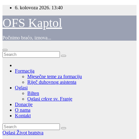
Skip
6. kolovoza 2026.
13:40
to
content
OFS Kaptol
Počnimo braćo, iznova...
Formacija
Mjesečne teme za formaciju
Riječ duhovnog asistenta
Oglasi
Bilten
Oglasi crkve sv. Franje
Donacije
O nama
Kontakt
Oglasi
Život bratstva