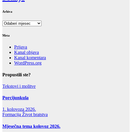
Arhiva
Arhiva
Meta
Prijava
Kanal objava
Kanal komentara
WordPress.org
Propustili ste?
Tekstovi i molitve
Porcijunkula
1. kolovoza 2026.
Formacija
Život bratstva
Mjesečna tema kolovoz 2026.