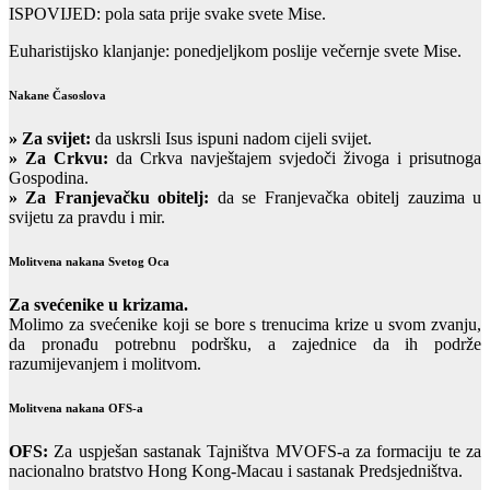
ISPOVIJED: pola sata prije svake svete Mise.
Euharistijsko klanjanje: ponedjeljkom poslije večernje svete Mise.
Nakane Časoslova
»
Za svijet:
da uskrsli Isus ispuni nadom cijeli svijet.
» Za Crkvu:
da Crkva navještajem svjedoči živoga i prisutnoga
Gospodina.
» Za Franjevačku obitelj:
da se Franjevačka obitelj zauzima u
svijetu za pravdu i mir.
Molitvena nakana Svetog Oca
Za svećenike u krizama.
Molimo za svećenike koji se bore s trenucima krize u svom zvanju,
da pronađu potrebnu podršku, a zajednice da ih podrže
razumijevanjem i molitvom.
Molitvena nakana OFS-a
OFS:
Za uspješan sastanak Tajništva MVOFS-a za formaciju te za
nacionalno bratstvo Hong Kong-Macau i sastanak Predsjedništva.