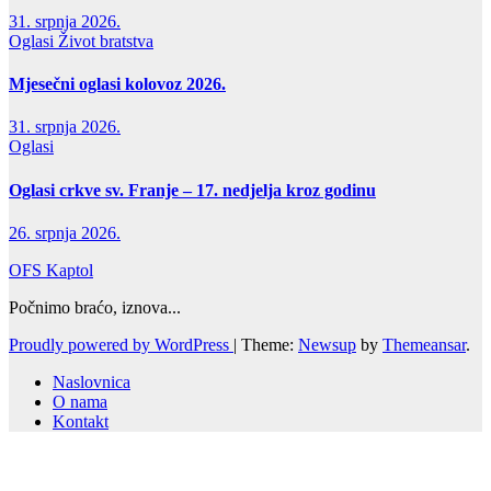
31. srpnja 2026.
Oglasi
Život bratstva
Mjesečni oglasi kolovoz 2026.
31. srpnja 2026.
Oglasi
Oglasi crkve sv. Franje – 17. nedjelja kroz godinu
26. srpnja 2026.
OFS Kaptol
Počnimo braćo, iznova...
Proudly powered by WordPress
|
Theme:
Newsup
by
Themeansar
.
Naslovnica
O nama
Kontakt