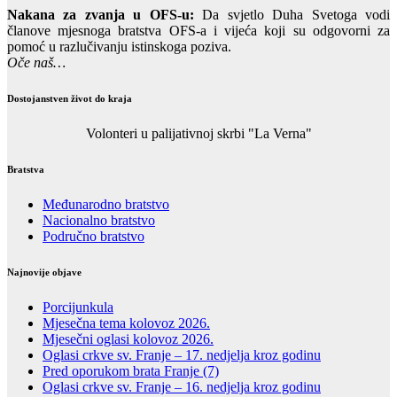
Nakana za zvanja u OFS-u:
Da svjetlo Duha Svetoga vodi
članove mjesnoga bratstva OFS-a i vijeća koji su odgovorni za
pomoć u razlučivanju istinskoga poziva.
Oče naš…
Dostojanstven život do kraja
Volonteri u palijativnoj skrbi "La Verna"
Bratstva
Međunarodno bratstvo
Nacionalno bratstvo
Područno bratstvo
Najnovije objave
Porcijunkula
Mjesečna tema kolovoz 2026.
Mjesečni oglasi kolovoz 2026.
Oglasi crkve sv. Franje – 17. nedjelja kroz godinu
Pred oporukom brata Franje (7)
Oglasi crkve sv. Franje – 16. nedjelja kroz godinu