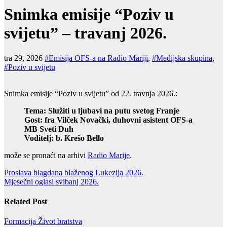
Snimka emisije “Poziv u
svijetu” – travanj 2026.
tra 29, 2026
#Emisija OFS-a na Radio Mariji
,
#Medijska skupina
,
#Poziv u svijetu
Snimka emisije “Poziv u svijetu” od 22. travnja 2026.:
Tema: Služiti u ljubavi na putu svetog Franje
Gost: fra Vilček Novački, duhovni asistent OFS-a
MB Sveti Duh
Voditelj: b. Krešo Bello
može se pronaći na arhivi
Radio Marije
.
Navigacija
Proslava blagdana blaženog Lukezija 2026.
Mjesečni oglasi svibanj 2026.
objava
Related Post
Formacija
Život bratstva