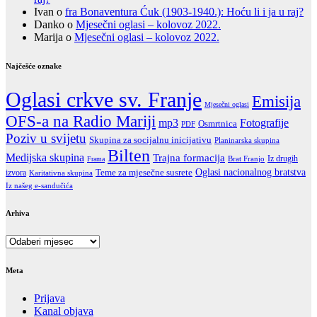
Ivan
o
fra Bonaventura Ćuk (1903-1940.): Hoću li i ja u raj?
Danko
o
Mjesečni oglasi – kolovoz 2022.
Marija
o
Mjesečni oglasi – kolovoz 2022.
Najčešće oznake
Oglasi crkve sv. Franje
Emisija
Mjesečni oglasi
OFS-a na Radio Mariji
Fotografije
mp3
Osmrtnica
PDF
Poziv u svijetu
Skupina za socijalnu inicijativu
Planinarska skupina
Bilten
Medijska skupina
Trajna formacija
Iz drugih
Brat Franjo
Frama
Oglasi nacionalnog bratstva
Teme za mjesečne susrete
izvora
Karitativna skupina
Iz našeg e-sandučića
Arhiva
Arhiva
Meta
Prijava
Kanal objava