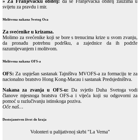
» Za Franjevačku obitelj:
da se Franjevačka obitelj zauzima u
svijetu za pravdu i mir.
Molitvena nakana Svetog Oca
Za svećenike u krizama.
Molimo za svećenike koji se bore s trenucima krize u svom zvanju,
da pronađu potrebnu podršku, a zajednice da ih podrže
razumijevanjem i molitvom.
Molitvena nakana OFS-a
OFS:
Za uspješan sastanak Tajništva MVOFS-a za formaciju te za
nacionalno bratstvo Hong Kong-Macau i sastanak Predsjedništva.
Nakana za zvanja u OFS-u:
Da svjetlo Duha Svetoga vodi
članove mjesnoga bratstva OFS-a i vijeća koji su odgovorni za
pomoć u razlučivanju istinskoga poziva.
Oče naš…
Dostojanstven život do kraja
Volonteri u palijativnoj skrbi "La Verna"