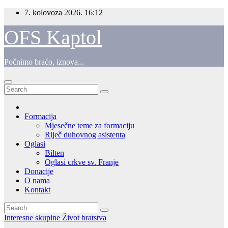
Skip
7. kolovoza 2026.
16:12
to
content
OFS Kaptol
Počnimo braćo, iznova...
Formacija
Mjesečne teme za formaciju
Riječ duhovnog asistenta
Oglasi
Bilten
Oglasi crkve sv. Franje
Donacije
O nama
Kontakt
Interesne skupine
Život bratstva