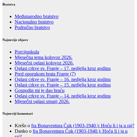
Bratstva
Međunarodno bratstvo
Nacionalno bratstvo
Područno bratstvo
Najnovije objave
Porcijunkula
Mjesečna tema kolovoz 2026.
Mjesečni oglasi kolovoz 2026.
Oglasi crkve sv. Franje – 17. nedjelja kroz godinu
Pred oporukom brata Franje (7)
Oglasi crkve sv. Franje – 16. nedjelja kroz godinu
Oglasi crkve sv. Franje – 15. nedjelja kroz godinu
Gospodin mi je dao braću
Oglasi crkve sv. Franje – 14. nedjelja kroz godinu
Mjesečni oglasi srpanj 2026.
Najnoviji komentari
Krešo
o
fra Bonaventura Ćuk (1903-1940.): Hoću li i ja u raj?
Danko
o
fra Bonaventura Ćuk (1903-1940.): Hoću li i ja u
raj?