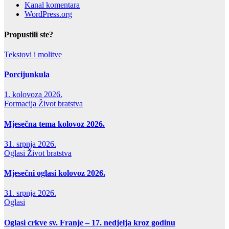
Kanal komentara
WordPress.org
Propustili ste?
Tekstovi i molitve
Porcijunkula
1. kolovoza 2026.
Formacija
Život bratstva
Mjesečna tema kolovoz 2026.
31. srpnja 2026.
Oglasi
Život bratstva
Mjesečni oglasi kolovoz 2026.
31. srpnja 2026.
Oglasi
Oglasi crkve sv. Franje – 17. nedjelja kroz godinu