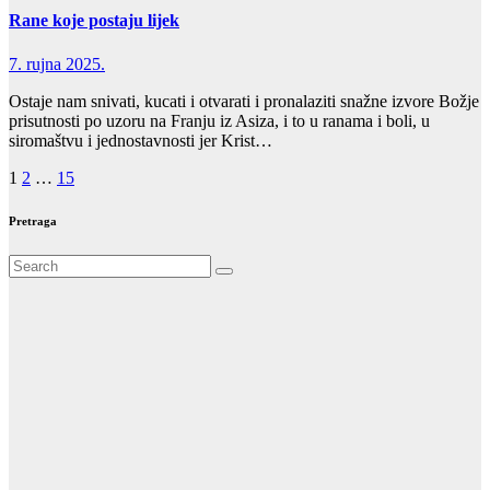
Rane koje postaju lijek
7. rujna 2025.
Ostaje nam snivati, kucati i otvarati i pronalaziti snažne izvore Božje
prisutnosti po uzoru na Franju iz Asiza, i to u ranama i boli, u
siromaštvu i jednostavnosti jer Krist…
Brojevi
1
2
…
15
stranica
Pretraga
objava