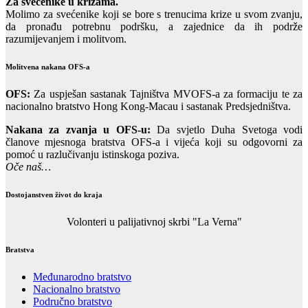
Za svećenike u krizama.
Molimo za svećenike koji se bore s trenucima krize u svom zvanju,
da pronađu potrebnu podršku, a zajednice da ih podrže
razumijevanjem i molitvom.
Molitvena nakana OFS-a
OFS:
Za uspješan sastanak Tajništva MVOFS-a za formaciju te za
nacionalno bratstvo Hong Kong-Macau i sastanak Predsjedništva.
Nakana za zvanja u OFS-u:
Da svjetlo Duha Svetoga vodi
članove mjesnoga bratstva OFS-a i vijeća koji su odgovorni za
pomoć u razlučivanju istinskoga poziva.
Oče naš…
Dostojanstven život do kraja
Volonteri u palijativnoj skrbi "La Verna"
Bratstva
Međunarodno bratstvo
Nacionalno bratstvo
Područno bratstvo