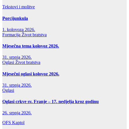
Tekstovi i molitve
Porcijunkula
1. kolovoza 2026.
Formacija
Život bratstva
Mjesečna tema kolovoz 2026.
31. srpnja 2026.
Oglasi
Život bratstva
Mjesečni oglasi kolovoz 2026.
31. srpnja 2026.
Oglasi
Oglasi crkve sv. Franje – 17. nedjelja kroz godinu
26. srpnja 2026.
OFS Kaptol