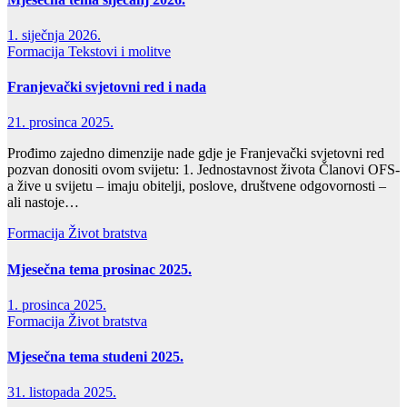
1. siječnja 2026.
Formacija
Tekstovi i molitve
Franjevački svjetovni red i nada
21. prosinca 2025.
Prođimo zajedno dimenzije nade gdje je Franjevački svjetovni red
pozvan donositi ovom svijetu: 1. Jednostavnost života Članovi OFS-
a žive u svijetu – imaju obitelji, poslove, društvene odgovornosti –
ali nastoje…
Formacija
Život bratstva
Mjesečna tema prosinac 2025.
1. prosinca 2025.
Formacija
Život bratstva
Mjesečna tema studeni 2025.
31. listopada 2025.