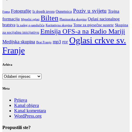
Poziv u svijetu
Fotografije
Trajna
Iz drugih izvora
Osmrtnica
Frama
Bilten
formacija
Oglasi nacionalnog
Mjesečni oglasi
Planinarska skupina
bratstva
Teme za mjesečne susrete
Skupina
Iz našeg e-sandučića
Karitativna skupina
Emisija OFS-a na Radio Mariji
za socijalnu inicijativu
Oglasi crkve sv.
Medijska skupina
mp3
Brat Franjo
PDF
Franje
Arhiva
Arhiva
Meta
Prijava
Kanal objava
Kanal komentara
WordPress.org
Propustili ste?