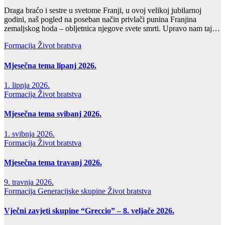
Draga braćo i sestre u svetome Franji, u ovoj velikoj jubilarnoj
godini, naš pogled na poseban način privlači punina Franjina
zemaljskog hoda – obljetnica njegove svete smrti. Upravo nam taj…
Formacija
Život bratstva
Mjesečna tema lipanj 2026.
1. lipnja 2026.
Formacija
Život bratstva
Mjesečna tema svibanj 2026.
1. svibnja 2026.
Formacija
Život bratstva
Mjesečna tema travanj 2026.
9. travnja 2026.
Formacija
Generacijske skupine
Život bratstva
Vječni zavjeti skupine “Greccio” – 8. veljače 2026.