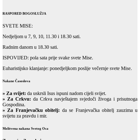
RASPORED BOGOSLUŽJA
SVETE MISE:
Nedjeljom u 7, 9, 10, 11.30 i 18.30 sati.
Radnim danom u 18.30 sati.
ISPOVIJED: pola sata prije svake svete Mise.
Euharistijsko klanjanje: ponedjeljkom poslije večernje svete Mise.
Nakane Časoslova
»
Za svijet:
da uskrsli Isus ispuni nadom cijeli svijet.
» Za Crkvu:
da Crkva navještajem svjedoči živoga i prisutnoga
Gospodina.
» Za Franjevačku obitelj:
da se Franjevačka obitelj zauzima u
svijetu za pravdu i mir.
Molitvena nakana Svetog Oca