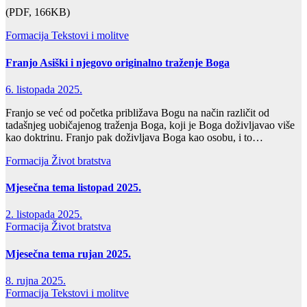
(PDF, 166KB)
Formacija
Tekstovi i molitve
Franjo Asiški i njegovo originalno traženje Boga
6. listopada 2025.
Franjo se već od početka približava Bogu na način različit od
tadašnjeg uobičajenog traženja Boga, koji je Boga doživljavao više
kao doktrinu. Franjo pak doživljava Boga kao osobu, i to…
Formacija
Život bratstva
Mjesečna tema listopad 2025.
2. listopada 2025.
Formacija
Život bratstva
Mjesečna tema rujan 2025.
8. rujna 2025.
Formacija
Tekstovi i molitve