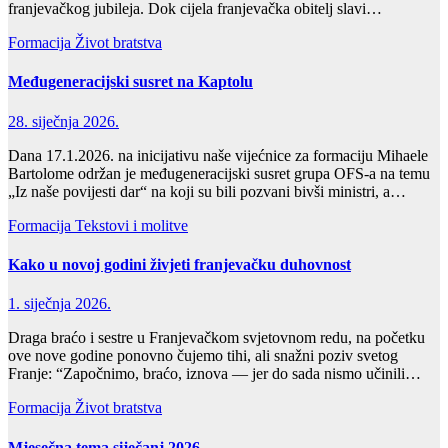
franjevačkog jubileja. Dok cijela franjevačka obitelj slavi…
Formacija
Život bratstva
Međugeneracijski susret na Kaptolu
28. siječnja 2026.
Dana 17.1.2026. na inicijativu naše vijećnice za formaciju Mihaele
Bartolome održan je međugeneracijski susret grupa OFS-a na temu
„Iz naše povijesti dar“ na koji su bili pozvani bivši ministri, a…
Formacija
Tekstovi i molitve
Kako u novoj godini živjeti franjevačku duhovnost
1. siječnja 2026.
Draga braćo i sestre u Franjevačkom svjetovnom redu, na početku
ove nove godine ponovno čujemo tihi, ali snažni poziv svetog
Franje: “Započnimo, braćo, iznova — jer do sada nismo učinili…
Formacija
Život bratstva
Mjesečna tema siječanj 2026.