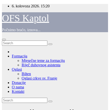
Skip
6. kolovoza 2026.
15:20
to
content
OFS Kaptol
Počnimo braćo, iznova...
Formacija
Mjesečne teme za formaciju
Riječ duhovnog asistenta
Oglasi
Bilten
Oglasi crkve sv. Franje
Donacije
O nama
Kontakt