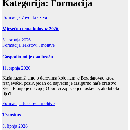
Kategorija:
Formacija
Formacija
Život bratstva
Mjesečna tema kolovoz 2026.
31. srpnja 2026.
Formacija
Tekstovi i molitve
Gospodin mi je dao braću
11. srpnja 2026.
Kada razmišljamo o darovima koje nam je Bog darovao kroz
franjevački poziv, jedan od najvećih je zasigurno naše bratstvo.
Sveti Franjo je u svojoj Oporuci zapisao jednostavne, ali duboke
riječi:…
Formacija
Tekstovi i molitve
Transitus
8. lipnja 2026.