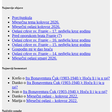
Najnovije objave
Porcijunkula
Mjesečna tema kolovoz 2026.
Mjesečni oglasi kolovoz 2026.
Oglasi crkve sv. Franje – 17. nedjelja kroz godinu
Pred oporukom brata Franje (7)
Oglasi crkve sv. Franje – 16. nedjelja kroz godinu
Oglasi crkve sv. Franje – 15. nedjelja kroz godinu
Gospodin mi je dao braću
Oglasi crkve sv. Franje – 14. nedjelja kroz godinu
Mjesečni oglasi srpanj 2026.
Najnoviji komentari
Krešo
o
fra Bonaventura Ćuk (1903-1940.): Hoću li i ja u raj?
Danko
o
fra Bonaventura Ćuk (1903-1940.): Hoću li i ja u
raj?
Ivan
o
fra Bonaventura Ćuk (1903-1940.): Hoću li i ja u raj?
Danko
o
Mjesečni oglasi – kolovoz 2022.
Marija
o
Mjesečni oglasi – kolovoz 2022.
Najčešće oznake