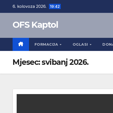
Skip
6. kolovoza 2026.
19:42
to
content
OFS Kaptol
FORMACIJA
OGLASI
DONA
Mjesec:
svibanj 2026.