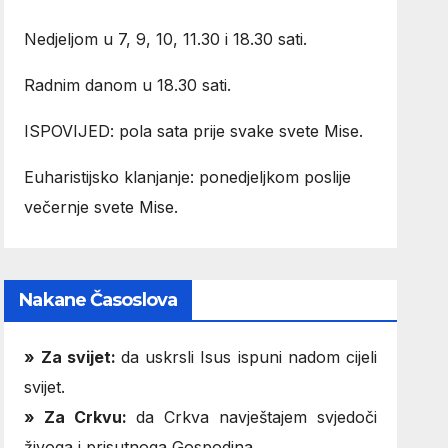
Nedjeljom u 7, 9, 10, 11.30 i 18.30 sati.
Radnim danom u 18.30 sati.
ISPOVIJED: pola sata prije svake svete Mise.
Euharistijsko klanjanje: ponedjeljkom poslije
večernje svete Mise.
Nakane Časoslova
»
Za svijet:
da uskrsli Isus ispuni nadom cijeli
svijet.
» Za Crkvu:
da Crkva navještajem svjedoči
živoga i prisutnoga Gospodina.