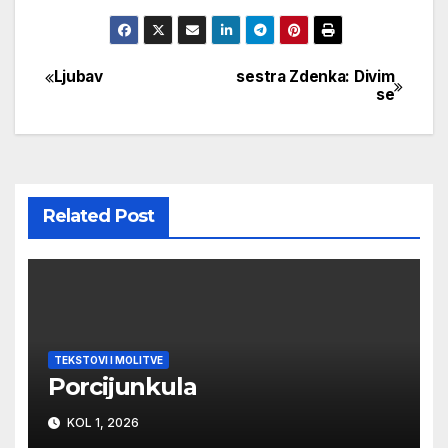
Ljubav
sestra Zdenka: Divim
Navigacija
se
objava
Related Post
TEKSTOVI I MOLITVE
Porcijunkula
KOL 1, 2026