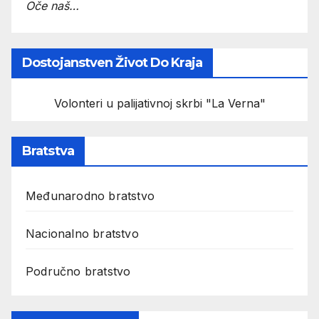
Oče naš…
Dostojanstven Život Do Kraja
Volonteri u palijativnoj skrbi "La Verna"
Bratstva
Međunarodno bratstvo
Nacionalno bratstvo
Područno bratstvo