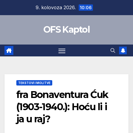
Skip
9. kolovoza 2026.
10:06
to
content
OFS Kaptol
TEKSTOVI I MOLITVE
fra Bonaventura Ćuk
(1903-1940.): Hoću li i
ja u raj?