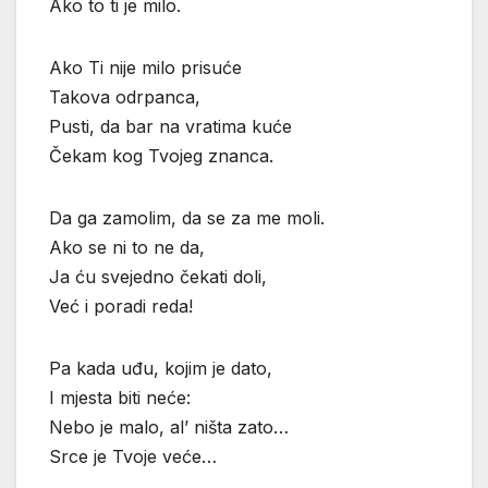
Ako to ti je milo.
Ako Ti nije milo prisuće
Takova odrpanca,
Pusti, da bar na vratima kuće
Čekam kog Tvojeg znanca.
Da ga zamolim, da se za me moli.
Ako se ni to ne da,
Ja ću svejedno čekati doli,
Već i poradi reda!
Pa kada uđu, kojim je dato,
I mjesta biti neće:
Nebo je malo, al’ ništa zato…
Srce je Tvoje veće…