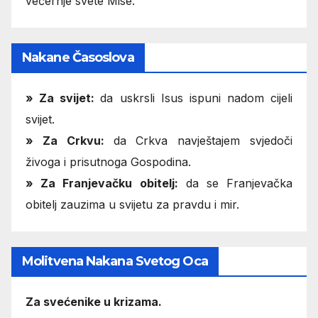
večernje svete Mise.
Nakane Časoslova
»
Za svijet:
da uskrsli Isus ispuni nadom cijeli
svijet.
» Za Crkvu:
da Crkva navještajem svjedoči
živoga i prisutnoga Gospodina.
» Za Franjevačku obitelj:
da se Franjevačka
obitelj zauzima u svijetu za pravdu i mir.
Molitvena Nakana Svetog Oca
Za svećenike u krizama.