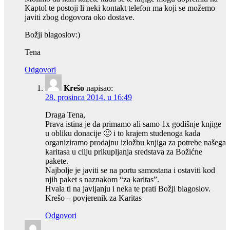
Kaptol te postoji li neki kontakt telefon ma koji se možemo
javiti zbog dogovora oko dostave.
Božji blagoslov:)
Tena
Odgovori
Krešo
napisao:
28. prosinca 2014. u 16:49
Draga Tena,
Prava istina je da primamo ali samo 1x godišnje knjige
u obliku donacije 🙂 i to krajem studenoga kada
organiziramo prodajnu izložbu knjiga za potrebe našega
karitasa u cilju prikupljanja sredstava za Božićne
pakete.
Najbolje je javiti se na portu samostana i ostaviti kod
njih paket s naznakom “za karitas”.
Hvala ti na javljanju i neka te prati Božji blagoslov.
Krešo – povjerenik za Karitas
Odgovori