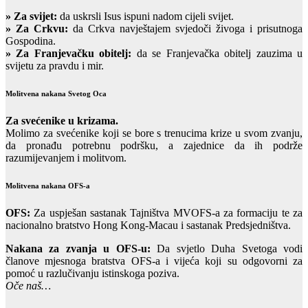
»
Za svijet:
da uskrsli Isus ispuni nadom cijeli svijet.
» Za Crkvu:
da Crkva navještajem svjedoči živoga i prisutnoga
Gospodina.
» Za Franjevačku obitelj:
da se Franjevačka obitelj zauzima u
svijetu za pravdu i mir.
Molitvena nakana Svetog Oca
Za svećenike u krizama.
Molimo za svećenike koji se bore s trenucima krize u svom zvanju,
da pronađu potrebnu podršku, a zajednice da ih podrže
razumijevanjem i molitvom.
Molitvena nakana OFS-a
OFS:
Za uspješan sastanak Tajništva MVOFS-a za formaciju te za
nacionalno bratstvo Hong Kong-Macau i sastanak Predsjedništva.
Nakana za zvanja u OFS-u:
Da svjetlo Duha Svetoga vodi
članove mjesnoga bratstva OFS-a i vijeća koji su odgovorni za
pomoć u razlučivanju istinskoga poziva.
Oče naš…