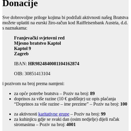
Donacije
Sve dobrovoljne priloge kojima bi podržali aktivnosti našeg Bratstva
možete uplatiti na eurski žiro-račun kod Raiffeisenbank Austria, d.d.
s naznakama:
Franjevački svjetovni red
Mjesno bratstvo Kaptol
Kaptol 9
Zagreb
IBAN:
HR9824840081104162874
OIB: 30851413104
i pozivom na broj prema namjeni:
za opće potrebe bratstva – Poziv na broj:
89
doprinos za više razine (10 € godišnje) uz opis plaćanja
“Doprinos za više razine – ime prezime” – Poziv na broj:
100
za aktivnosti
karitativne grupe
– Poziv na broj:
99
za kuhinjicu gdje se svaki dan (osim nedjelje) dijeli ručak
siromasima – Poziv na broj:
4001