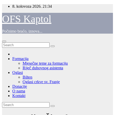
Skip
8. kolovoza 2026.
21:34
to
content
OFS Kaptol
Počnimo braćo, iznova...
Formacija
Mjesečne teme za formaciju
Riječ duhovnog asistenta
Oglasi
Bilten
Oglasi crkve sv. Franje
Donacije
O nama
Kontakt