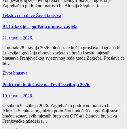
Franjevačkog svjetovnog reda blaženog Lukezija, ugostio je
Zagrebačko područno bratstvo bl. Alojzija Stepinca i…
Tekstovi i molitve
Život bratstva
Bl. Lukezije – godišnja obnova zavjeta
21. travnja 2026.
U utorak 28. travnja 2026. bit će zajednička proslava blagdana bl.
Lukezija i godišnja obnova zavjeta za braću i sestre mjesnih
bratstava Franjevačkog svjetovnog reda grada Zagreba. Proslava će
se…
Život bratstva
Područno hodočašće na Trsat 9.svibnja 2026.
19. travnja 2026.
U subotu 9. svibnja 2026. Zagrebačko područno bratstvo bl.
Alojzija Stepinca organizira područno hodočašće i godišnji susret
braće i sestara svih mjesnih bratstava OFS-a i članova bratstava
Franjevačke mladeži s…