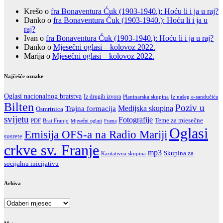
Krešo
o
fra Bonaventura Ćuk (1903-1940.): Hoću li i ja u raj?
Danko
o
fra Bonaventura Ćuk (1903-1940.): Hoću li i ja u
raj?
Ivan
o
fra Bonaventura Ćuk (1903-1940.): Hoću li i ja u raj?
Danko
o
Mjesečni oglasi – kolovoz 2022.
Marija
o
Mjesečni oglasi – kolovoz 2022.
Najčešće oznake
Oglasi nacionalnog bratstva
Iz drugih izvora
Iz našeg e-sandučića
Planinarska skupina
Bilten
Poziv u
Trajna formacija
Medijska skupina
Osmrtnica
svijetu
Fotografije
Teme za mjesečne
PDF
Brat Franjo
Mjesečni oglasi
Frama
Oglasi
Emisija OFS-a na Radio Mariji
susrete
crkve sv. Franje
mp3
Skupina za
Karitativna skupina
socijalnu inicijativu
Arhiva
Arhiva