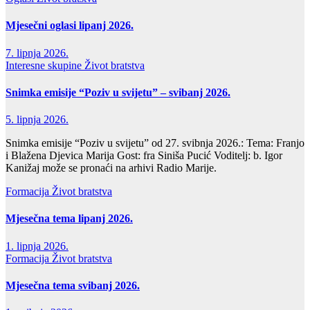
Mjesečni oglasi lipanj 2026.
7. lipnja 2026.
Interesne skupine
Život bratstva
Snimka emisije “Poziv u svijetu” – svibanj 2026.
5. lipnja 2026.
Snimka emisije “Poziv u svijetu” od 27. svibnja 2026.: Tema: Franjo
i Blažena Djevica Marija Gost: fra Siniša Pucić Voditelj: b. Igor
Kanižaj može se pronaći na arhivi Radio Marije.
Formacija
Život bratstva
Mjesečna tema lipanj 2026.
1. lipnja 2026.
Formacija
Život bratstva
Mjesečna tema svibanj 2026.