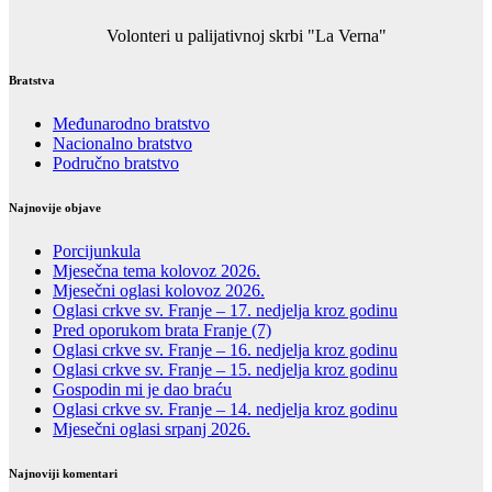
Volonteri u palijativnoj skrbi "La Verna"
Bratstva
Međunarodno bratstvo
Nacionalno bratstvo
Područno bratstvo
Najnovije objave
Porcijunkula
Mjesečna tema kolovoz 2026.
Mjesečni oglasi kolovoz 2026.
Oglasi crkve sv. Franje – 17. nedjelja kroz godinu
Pred oporukom brata Franje (7)
Oglasi crkve sv. Franje – 16. nedjelja kroz godinu
Oglasi crkve sv. Franje – 15. nedjelja kroz godinu
Gospodin mi je dao braću
Oglasi crkve sv. Franje – 14. nedjelja kroz godinu
Mjesečni oglasi srpanj 2026.
Najnoviji komentari