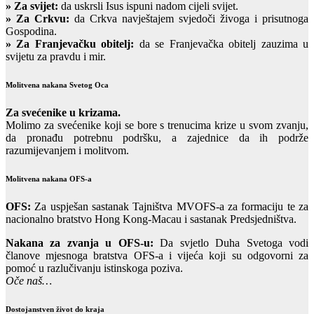
»
Za svijet:
da uskrsli Isus ispuni nadom cijeli svijet.
» Za Crkvu:
da Crkva navještajem svjedoči živoga i prisutnoga
Gospodina.
» Za Franjevačku obitelj:
da se Franjevačka obitelj zauzima u
svijetu za pravdu i mir.
Molitvena nakana Svetog Oca
Za svećenike u krizama.
Molimo za svećenike koji se bore s trenucima krize u svom zvanju,
da pronađu potrebnu podršku, a zajednice da ih podrže
razumijevanjem i molitvom.
Molitvena nakana OFS-a
OFS:
Za uspješan sastanak Tajništva MVOFS-a za formaciju te za
nacionalno bratstvo Hong Kong-Macau i sastanak Predsjedništva.
Nakana za zvanja u OFS-u:
Da svjetlo Duha Svetoga vodi
članove mjesnoga bratstva OFS-a i vijeća koji su odgovorni za
pomoć u razlučivanju istinskoga poziva.
Oče naš…
Dostojanstven život do kraja