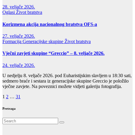
28. veljače 2026.
Oglasi
Život bratstva
Korizmena akcija nacionalnog bratstva OFS-a
27. veljače 2026.
Formacija
Generacijske skupine
Život bratstva
Vječni zavjeti skupine “Greccio” – 8. veljače 2026.
24. veljače 2026.
U nedjelju 8. veljače 2026. pod Euharistijskim slavljem u 18:30 sati,
sedmero braće i sestara iz generacijske skupine Greccio je položilo
vječne zavjete. Na poveznici možete vidjeti galeriju fotografija.
Brojevi
1
2
…
31
stranica
Pretraga
objava