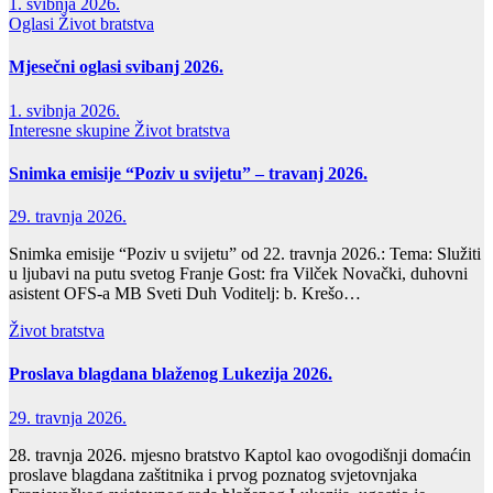
1. svibnja 2026.
Oglasi
Život bratstva
Mjesečni oglasi svibanj 2026.
1. svibnja 2026.
Interesne skupine
Život bratstva
Snimka emisije “Poziv u svijetu” – travanj 2026.
29. travnja 2026.
Snimka emisije “Poziv u svijetu” od 22. travnja 2026.: Tema: Služiti
u ljubavi na putu svetog Franje Gost: fra Vilček Novački, duhovni
asistent OFS-a MB Sveti Duh Voditelj: b. Krešo…
Život bratstva
Proslava blagdana blaženog Lukezija 2026.
29. travnja 2026.
28. travnja 2026. mjesno bratstvo Kaptol kao ovogodišnji domaćin
proslave blagdana zaštitnika i prvog poznatog svjetovnjaka