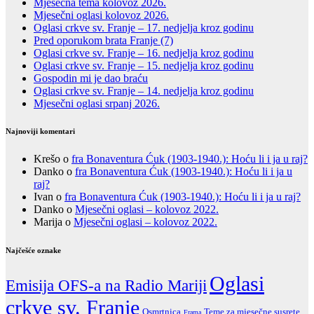
Mjesečna tema kolovoz 2026.
Mjesečni oglasi kolovoz 2026.
Oglasi crkve sv. Franje – 17. nedjelja kroz godinu
Pred oporukom brata Franje (7)
Oglasi crkve sv. Franje – 16. nedjelja kroz godinu
Oglasi crkve sv. Franje – 15. nedjelja kroz godinu
Gospodin mi je dao braću
Oglasi crkve sv. Franje – 14. nedjelja kroz godinu
Mjesečni oglasi srpanj 2026.
Najnoviji komentari
Krešo
o
fra Bonaventura Ćuk (1903-1940.): Hoću li i ja u raj?
Danko
o
fra Bonaventura Ćuk (1903-1940.): Hoću li i ja u
raj?
Ivan
o
fra Bonaventura Ćuk (1903-1940.): Hoću li i ja u raj?
Danko
o
Mjesečni oglasi – kolovoz 2022.
Marija
o
Mjesečni oglasi – kolovoz 2022.
Najčešće oznake
Oglasi
Emisija OFS-a na Radio Mariji
crkve sv. Franje
Teme za mjesečne susrete
Osmrtnica
Frama