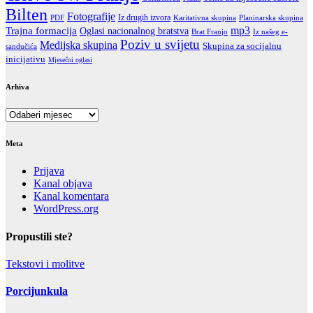
Bilten
Fotografije
Iz drugih izvora
PDF
Karitativna skupina
Planinarska skupina
Trajna formacija
mp3
Oglasi nacionalnog bratstva
Brat Franjo
Iz našeg e-
Poziv u svijetu
Medijska skupina
Skupina za socijalnu
sandučića
inicijativu
Mjesečni oglasi
Arhiva
Arhiva
Meta
Prijava
Kanal objava
Kanal komentara
WordPress.org
Propustili ste?
Tekstovi i molitve
Porcijunkula