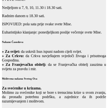
Nedjeljom u 7, 9, 10, 11.30 i 18.30 sati.
Radnim danom u 18.30 sati.
ISPOVIJED: pola sata prije svake svete Mise.
Euharistijsko klanjanje: ponedjeljkom poslije večernje svete Mise.
Nakane Časoslova
»
Za svijet:
da uskrsli Isus ispuni nadom cijeli svijet.
» Za Crkvu:
da Crkva navještajem svjedoči živoga i prisutnoga
Gospodina.
» Za Franjevačku obitelj:
da se Franjevačka obitelj zauzima u
svijetu za pravdu i mir.
Molitvena nakana Svetog Oca
Za svećenike u krizama.
Molimo za svećenike koji se bore s trenucima krize u svom zvanju,
da pronađu potrebnu podršku, a zajednice da ih podrže
razumijevanjem i molitvom.