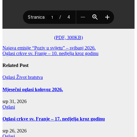
(PDF, 300KB)
Navigacija
Najava emisije “Poziv u svijetu” – svibanj 2026.
Oglasi crkve sv. Franje – 10. nedjelja kroz godinu
objava
Related Post
Oglasi
Život bratstva
Mjesečni oglasi kolovoz 2026.
srp 31, 2026
Oglasi
Oglasi crkve sv. Franje – 17. nedjelja kroz godinu
srp 26, 2026
Oglasi