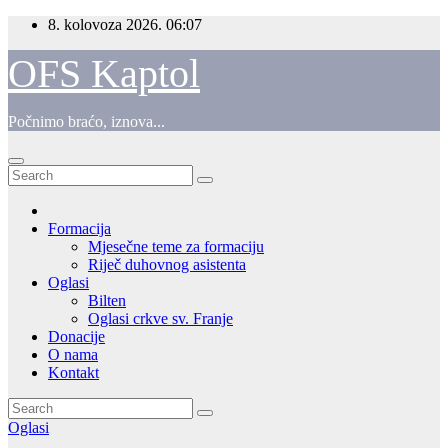
Skip
8. kolovoza 2026.
06:07
to
content
OFS Kaptol
Počnimo braćo, iznova...
Formacija
Mjesečne teme za formaciju
Riječ duhovnog asistenta
Oglasi
Bilten
Oglasi crkve sv. Franje
Donacije
O nama
Kontakt
Oglasi