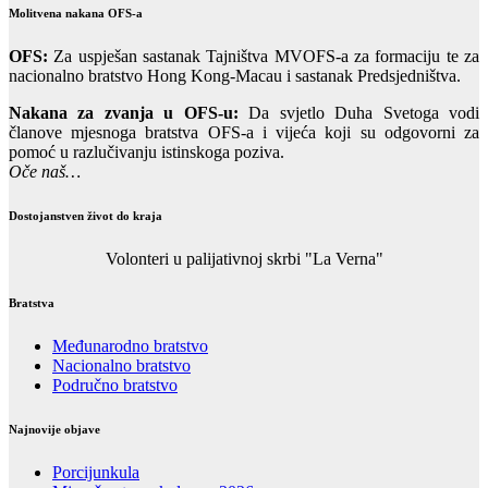
Molitvena nakana OFS-a
OFS:
Za uspješan sastanak Tajništva MVOFS-a za formaciju te za
nacionalno bratstvo Hong Kong-Macau i sastanak Predsjedništva.
Nakana za zvanja u OFS-u:
Da svjetlo Duha Svetoga vodi
članove mjesnoga bratstva OFS-a i vijeća koji su odgovorni za
pomoć u razlučivanju istinskoga poziva.
Oče naš…
Dostojanstven život do kraja
Volonteri u palijativnoj skrbi "La Verna"
Bratstva
Međunarodno bratstvo
Nacionalno bratstvo
Područno bratstvo
Najnovije objave
Porcijunkula