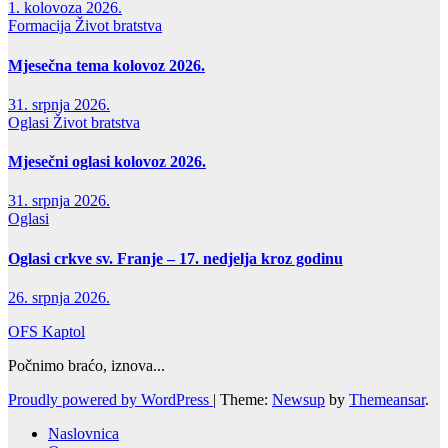
1. kolovoza 2026.
Formacija
Život bratstva
Mjesečna tema kolovoz 2026.
31. srpnja 2026.
Oglasi
Život bratstva
Mjesečni oglasi kolovoz 2026.
31. srpnja 2026.
Oglasi
Oglasi crkve sv. Franje – 17. nedjelja kroz godinu
26. srpnja 2026.
OFS Kaptol
Počnimo braćo, iznova...
Proudly powered by WordPress
|
Theme:
Newsup
by
Themeansar
.
Naslovnica