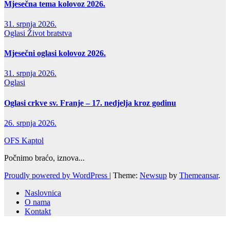
Mjesečna tema kolovoz 2026.
31. srpnja 2026.
Oglasi
Život bratstva
Mjesečni oglasi kolovoz 2026.
31. srpnja 2026.
Oglasi
Oglasi crkve sv. Franje – 17. nedjelja kroz godinu
26. srpnja 2026.
OFS Kaptol
Počnimo braćo, iznova...
Proudly powered by WordPress
|
Theme:
Newsup
by
Themeansar
.
Naslovnica
O nama
Kontakt