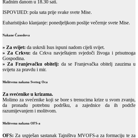
Radnim danom u 18.30 sati.
ISPOVIJED: pola sata prije svake svete Mise.
Euharistijsko klanjanje: ponedjeljkom poslije večernje svete Mise.
Nakane Časoslova
»
Za svijet:
da uskrsli Isus ispuni nadom cijeli svijet.
» Za Crkvu:
da Crkva navještajem svjedoči živoga i prisutnoga
Gospodina.
» Za Franjevačku obitelj:
da se Franjevačka obitelj zauzima u
svijetu za pravdu i mir.
Molitvena nakana Svetog Oca
Za svećenike u krizama.
Molimo za svećenike koji se bore s trenucima krize u svom zvanju,
da pronađu potrebnu podršku, a zajednice da ih podrže
razumijevanjem i molitvom.
Molitvena nakana OFS-a
OFS:
Za uspješan sastanak Tajništva MVOFS-a za formaciju te za