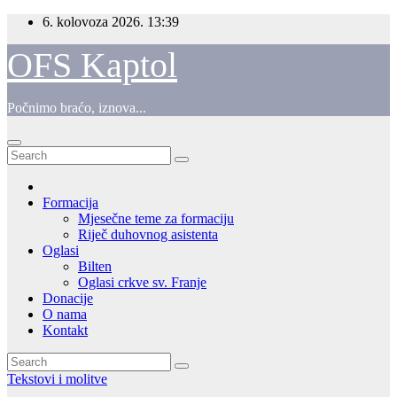
Skip
6. kolovoza 2026.
13:39
to
content
OFS Kaptol
Počnimo braćo, iznova...
Formacija
Mjesečne teme za formaciju
Riječ duhovnog asistenta
Oglasi
Bilten
Oglasi crkve sv. Franje
Donacije
O nama
Kontakt
Tekstovi i molitve