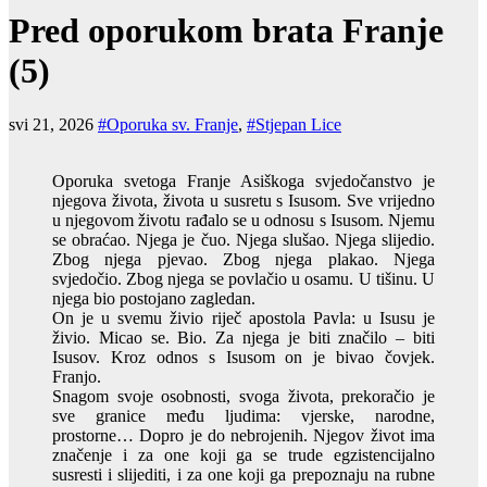
Pred oporukom brata Franje
(5)
svi 21, 2026
#Oporuka sv. Franje
,
#Stjepan Lice
Oporuka svetoga Franje Asiškoga svjedočanstvo je
njegova života, života u susretu s Isusom. Sve vrijedno
u njegovom životu rađalo se u odnosu s Isusom. Njemu
se obraćao. Njega je čuo. Njega slušao. Njega slijedio.
Zbog njega pjevao. Zbog njega plakao. Njega
svjedočio. Zbog njega se povlačio u osamu. U tišinu. U
njega bio postojano zagledan.
On je u svemu živio riječ apostola Pavla: u Isusu je
živio. Micao se. Bio. Za njega je biti značilo – biti
Isusov. Kroz odnos s Isusom on je bivao čovjek.
Franjo.
Snagom svoje osobnosti, svoga života, prekoračio je
sve granice među ljudima: vjerske, narodne,
prostorne… Dopro je do nebrojenih. Njegov život ima
značenje i za one koji ga se trude egzistencijalno
susresti i slijediti, i za one koji ga prepoznaju na rubne