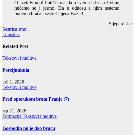
O sveti Franjo! Potiči i nas da u svemu u Isusu živimo,
mičemo se i jesmo. Da u odnosu s njim rastemo,
budemo braća i sestre! Djeca Božja!
Stjepan Lice
Navigacija
Sestrica smrt
Transitus
objava
Related Post
Tekstovi i molitve
Porcijunkula
kol 1, 2026
Tekstovi i molitve
Pred oporukom brata Franje (7)
srp 21, 2026
Formacija
Tekstovi i molitve
Gospodin mi je dao braću