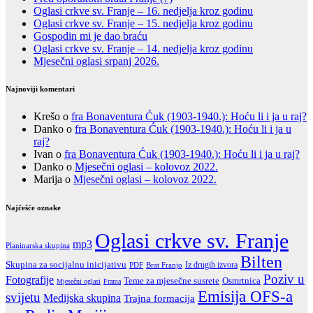
Oglasi crkve sv. Franje – 16. nedjelja kroz godinu
Oglasi crkve sv. Franje – 15. nedjelja kroz godinu
Gospodin mi je dao braću
Oglasi crkve sv. Franje – 14. nedjelja kroz godinu
Mjesečni oglasi srpanj 2026.
Najnoviji komentari
Krešo
o
fra Bonaventura Ćuk (1903-1940.): Hoću li i ja u raj?
Danko
o
fra Bonaventura Ćuk (1903-1940.): Hoću li i ja u
raj?
Ivan
o
fra Bonaventura Ćuk (1903-1940.): Hoću li i ja u raj?
Danko
o
Mjesečni oglasi – kolovoz 2022.
Marija
o
Mjesečni oglasi – kolovoz 2022.
Najčešće oznake
Oglasi crkve sv. Franje
mp3
Planinarska skupina
Bilten
Skupina za socijalnu inicijativu
Iz drugih izvora
PDF
Brat Franjo
Poziv u
Fotografije
Teme za mjesečne susrete
Osmrtnica
Mjesečni oglasi
Frama
Emisija OFS-a
svijetu
Medijska skupina
Trajna formacija