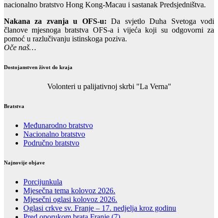
nacionalno bratstvo Hong Kong-Macau i sastanak Predsjedništva.
Nakana za zvanja u OFS-u:
Da svjetlo Duha Svetoga vodi
članove mjesnoga bratstva OFS-a i vijeća koji su odgovorni za
pomoć u razlučivanju istinskoga poziva.
Oče naš…
Dostojanstven život do kraja
Volonteri u palijativnoj skrbi "La Verna"
Bratstva
Međunarodno bratstvo
Nacionalno bratstvo
Područno bratstvo
Najnovije objave
Porcijunkula
Mjesečna tema kolovoz 2026.
Mjesečni oglasi kolovoz 2026.
Oglasi crkve sv. Franje – 17. nedjelja kroz godinu
Pred oporukom brata Franje (7)