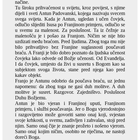
načine.
Tu široku prihvaćenost u svijetu, kroz povijest, s njime
dijeli i sveti Antun Padovanski, kojega nazivaju svecem
svega svijeta. Kada je Antun, ugledan i učen čovjek,
odlučio slijediti Isusa po Franjinom primjeru, odlučio se
u svemu za malenost. Za poslušnost. Ta iz čežnje za
malenošću je i pošao za Franjom. Ničim se nije htio
uzdizati među braćom. Pred ljudima. Zbog toga mu nije
bilo prihvatljivo bez Franjine suglasnosti poučavati
braću. A Franji je bilo dobro poznato da ljudska učenost
čovjeka lako odvede od Božje učenosti. Od Evanđelja.
I da čovjek, umjesto da živi u susretu s Bogom kao sa
subjektom svoga života, stane pred njega kao pred
kakav objekt.
Franjo je Antunu odobrio da poučava braću, uz jednu
napomenu: da zbog toga ne gasi duh molitve. A duh
molitve je susret. Razgovor. Zajedništvo. Poslušnost
Duhu Božjemu.
Antun je bio vjeran i Franjinoj uputi, Franjinom
primjeru, i službi poučavanja. Jer o Bogu vjerodostojno
i razgovijetno može govoriti samo onaj koji, svjestan
svoje krhkosti, u svemu, zadivljen i zahvalan, stoji pred
njim. Samo onaj čije je znanje prožeto i nošeno vjerom.
Samo onaj kojim ničim, osobito ne riječima, ne nastoji
doreći Boga.