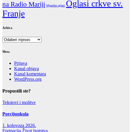
Oglasi crkve sv.
na Radio Mariji
Mjesečni oglasi
Franje
Arhiva
Arhiva
Meta
Prijava
Kanal objava
Kanal komentara
WordPress.org
Propustili ste?
Tekstovi i molitve
Porcijunkula
1. kolovoza 2026.
Formacija
Život bratstva