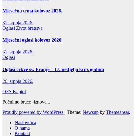
Mjesečna tema kolovoz 2026.
31. srpnja 2026.
Oglasi
Život bratstva
Mjesečni oglasi kolovoz 2026.
31. srpnja 2026.
Oglasi
Oglasi crkve sv. Franje – 17. nedjelja kroz godinu
26. srpnja 2026.
OFS Kaptol
Počnimo braćo, iznova...
Proudly powered by WordPress
|
Theme:
Newsup
by
Themeansar
.
Naslovnica
O nama
Kontakt