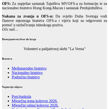
OFS:
Za uspješan sastanak Tajništva MVOFS-a za formaciju te za
nacionalno bratstvo Hong Kong-Macau i sastanak Predsjedništva.
Nakana za zvanja u OFS-u:
Da svjetlo Duha Svetoga vodi
članove mjesnoga bratstva OFS-a i vijeća koji su odgovorni za
pomoć u razlučivanju istinskoga poziva.
Oče naš…
Dostojanstven život do kraja
Volonteri u palijativnoj skrbi "La Verna"
Bratstva
Međunarodno bratstvo
Nacionalno bratstvo
Područno bratstvo
Najnovije objave
Porcijunkula
Mjesečna tema kolovoz 2026.
Mjesečni oglasi kolovoz 2026.