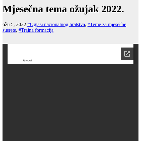
Mjesečna tema ožujak 2022.
ožu 5, 2022
#Oglasi nacionalnog bratstva
,
#Teme za mjesečne
susrete
,
#Trajna formacija