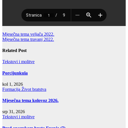
Navigacija
Mjesečna tema veljača 2022.
Mjesečna tema travanj 2022.
objava
Related Post
Tekstovi i molitve
Porcijunkula
kol 1, 2026
Formacija
Život bratstva
Mjesečna tema kolovoz 2026.
srp 31, 2026
Tekstovi i molitve