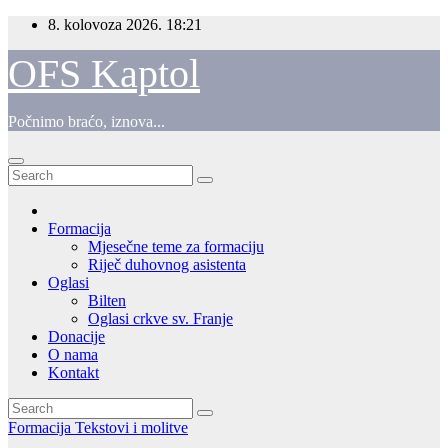
Skip
8. kolovoza 2026.
18:21
to
content
OFS Kaptol
Počnimo braćo, iznova...
Formacija
Mjesečne teme za formaciju
Riječ duhovnog asistenta
Oglasi
Bilten
Oglasi crkve sv. Franje
Donacije
O nama
Kontakt
Formacija
Tekstovi i molitve