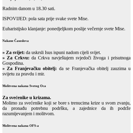
Radnim danom u 18.30 sati.
ISPOVIJED: pola sata prije svake svete Mise.
Euharistijsko klanjanje: ponedjeljkom poslije večernje svete Mise.
Nakane Časoslova
»
Za svijet:
da uskrsli Isus ispuni nadom cijeli svijet.
» Za Crkvu:
da Crkva navještajem svjedoči živoga i prisutnoga
Gospodina.
» Za Franjevačku obitelj:
da se Franjevačka obitelj zauzima u
svijetu za pravdu i mir.
Molitvena nakana Svetog Oca
Za svećenike u krizama.
Molimo za svećenike koji se bore s trenucima krize u svom zvanju,
da pronađu potrebnu podršku, a zajednice da ih podrže
razumijevanjem i molitvom.
Molitvena nakana OFS-a