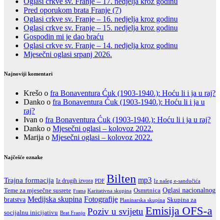
Oglasi crkve sv. Franje – 17. nedjelja kroz godinu
Pred oporukom brata Franje (7)
Oglasi crkve sv. Franje – 16. nedjelja kroz godinu
Oglasi crkve sv. Franje – 15. nedjelja kroz godinu
Gospodin mi je dao braću
Oglasi crkve sv. Franje – 14. nedjelja kroz godinu
Mjesečni oglasi srpanj 2026.
Najnoviji komentari
Krešo
o
fra Bonaventura Ćuk (1903-1940.): Hoću li i ja u raj?
Danko
o
fra Bonaventura Ćuk (1903-1940.): Hoću li i ja u
raj?
Ivan
o
fra Bonaventura Ćuk (1903-1940.): Hoću li i ja u raj?
Danko
o
Mjesečni oglasi – kolovoz 2022.
Marija
o
Mjesečni oglasi – kolovoz 2022.
Najčešće oznake
Bilten
Trajna formacija
mp3
Iz drugih izvora
PDF
Iz našeg e-sandučića
Oglasi nacionalnog
Teme za mjesečne susrete
Osmrtnica
Karitativna skupina
Frama
Fotografije
Medijska skupina
bratstva
Skupina za
Planinarska skupina
Emisija OFS-a
Poziv u svijetu
socijalnu inicijativu
Brat Franjo