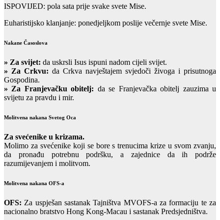
ISPOVIJED: pola sata prije svake svete Mise.
Euharistijsko klanjanje: ponedjeljkom poslije večernje svete Mise.
Nakane Časoslova
»
Za svijet:
da uskrsli Isus ispuni nadom cijeli svijet.
» Za Crkvu:
da Crkva navještajem svjedoči živoga i prisutnoga
Gospodina.
» Za Franjevačku obitelj:
da se Franjevačka obitelj zauzima u
svijetu za pravdu i mir.
Molitvena nakana Svetog Oca
Za svećenike u krizama.
Molimo za svećenike koji se bore s trenucima krize u svom zvanju,
da pronađu potrebnu podršku, a zajednice da ih podrže
razumijevanjem i molitvom.
Molitvena nakana OFS-a
OFS:
Za uspješan sastanak Tajništva MVOFS-a za formaciju te za
nacionalno bratstvo Hong Kong-Macau i sastanak Predsjedništva.