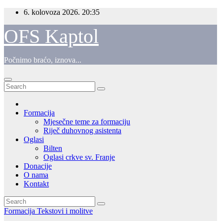
Skip
6. kolovoza 2026.
20:35
to
content
OFS Kaptol
Počnimo braćo, iznova...
Formacija
Mjesečne teme za formaciju
Riječ duhovnog asistenta
Oglasi
Bilten
Oglasi crkve sv. Franje
Donacije
O nama
Kontakt
Formacija
Tekstovi i molitve