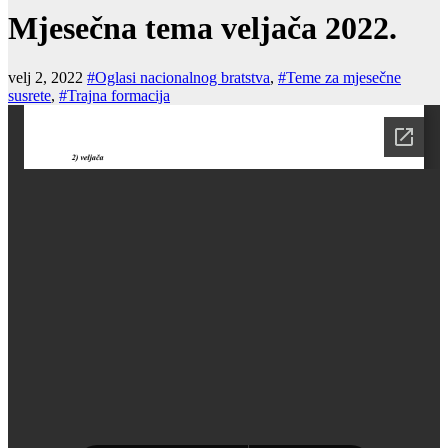
Mjesečna tema veljača 2022.
velj 2, 2022
#Oglasi nacionalnog bratstva
,
#Teme za mjesečne
susrete
,
#Trajna formacija