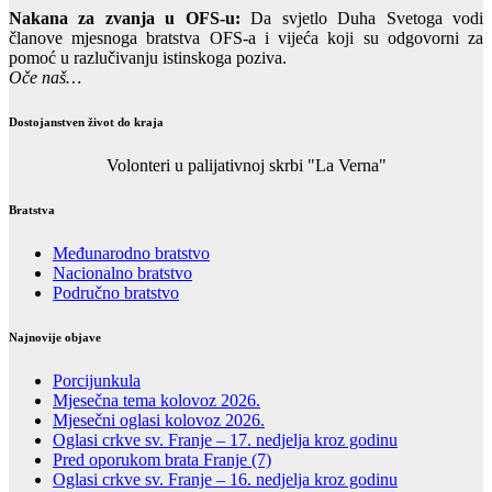
Nakana za zvanja u OFS-u:
Da svjetlo Duha Svetoga vodi
članove mjesnoga bratstva OFS-a i vijeća koji su odgovorni za
pomoć u razlučivanju istinskoga poziva.
Oče naš…
Dostojanstven život do kraja
Volonteri u palijativnoj skrbi "La Verna"
Bratstva
Međunarodno bratstvo
Nacionalno bratstvo
Područno bratstvo
Najnovije objave
Porcijunkula
Mjesečna tema kolovoz 2026.
Mjesečni oglasi kolovoz 2026.
Oglasi crkve sv. Franje – 17. nedjelja kroz godinu
Pred oporukom brata Franje (7)
Oglasi crkve sv. Franje – 16. nedjelja kroz godinu