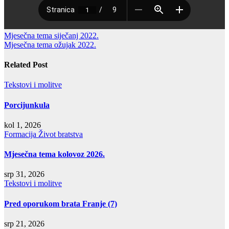
Navigacija
Mjesečna tema siječanj 2022.
Mjesečna tema ožujak 2022.
objava
Related Post
Tekstovi i molitve
Porcijunkula
kol 1, 2026
Formacija
Život bratstva
Mjesečna tema kolovoz 2026.
srp 31, 2026
Tekstovi i molitve
Pred oporukom brata Franje (7)
srp 21, 2026