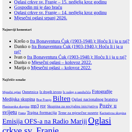
Oglasi crkve sv. Franje – 15. nedjelja kroz godinu
Gospodin mi je dao braću
Oglasi crkve sv. Franje – 14. nedjelja kroz godinu
Mjesečni oglasi srpanj 2026.
Najnoviji komentari
Krešo
o
fra Bonaventura Ćuk (1903-1940.): Hoću li i ja u raj?
Danko
o
fra Bonaventura Ćuk (1903-1940.): Hoću li i ja u
raj?
Ivan
o
fra Bonaventura Ćuk (1903-1940.): Hoću li i ja u raj?
Danko
o
Mjesečni oglasi – kolovoz 2022.
Marija
o
Mjesečni oglasi – kolovoz 2022.
Najčešće oznake
Fotografije
Osmrtnica
Iz drugih izvora
Iz našeg e-sandučića
Mjesečni oglasi
Bilten
Medijska skupina
Oglasi nacionalnog bratstva
Brat Franjo
Poziv u
mp3
Skupina za socijalnu inicijativu
PDF
Planinarska skupina
svijetu
Trajna formacija
Teme za mjesečne susrete
Karitativna skupina
Frama
Oglasi
Emisija OFS-a na Radio Mariji
crkve sv. Franje