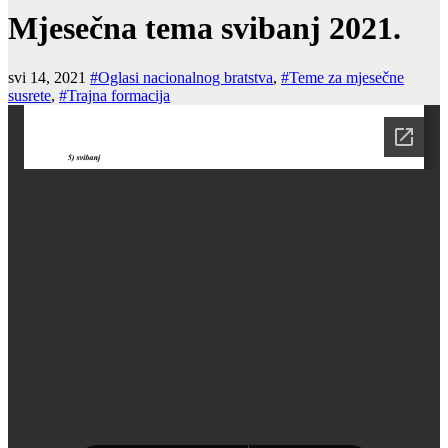
Mjesečna tema svibanj 2021.
svi 14, 2021
#Oglasi nacionalnog bratstva
,
#Teme za mjesečne
susrete
,
#Trajna formacija