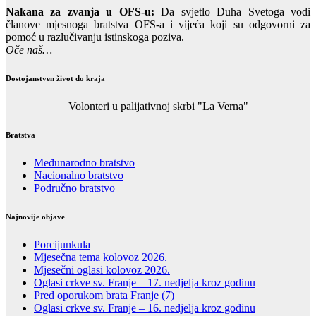
Nakana za zvanja u OFS-u:
Da svjetlo Duha Svetoga vodi
članove mjesnoga bratstva OFS-a i vijeća koji su odgovorni za
pomoć u razlučivanju istinskoga poziva.
Oče naš…
Dostojanstven život do kraja
Volonteri u palijativnoj skrbi "La Verna"
Bratstva
Međunarodno bratstvo
Nacionalno bratstvo
Područno bratstvo
Najnovije objave
Porcijunkula
Mjesečna tema kolovoz 2026.
Mjesečni oglasi kolovoz 2026.
Oglasi crkve sv. Franje – 17. nedjelja kroz godinu
Pred oporukom brata Franje (7)
Oglasi crkve sv. Franje – 16. nedjelja kroz godinu