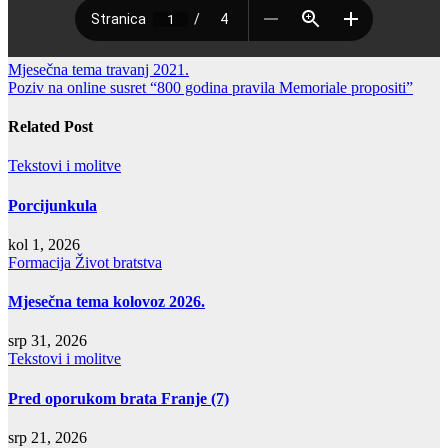
Navigacija
Mjesečna tema travanj 2021.
Poziv na online susret “800 godina pravila Memoriale propositi”
objava
Related Post
Tekstovi i molitve
Porcijunkula
kol 1, 2026
Formacija
Život bratstva
Mjesečna tema kolovoz 2026.
srp 31, 2026
Tekstovi i molitve
Pred oporukom brata Franje (7)
srp 21, 2026