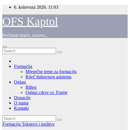
Skip
6. kolovoza 2026.
11:03
to
content
OFS Kaptol
Počnimo braćo, iznova...
Formacija
Mjesečne teme za formaciju
Riječ duhovnog asistenta
Oglasi
Bilten
Oglasi crkve sv. Franje
Donacije
O nama
Kontakt
Formacija
Tekstovi i molitve