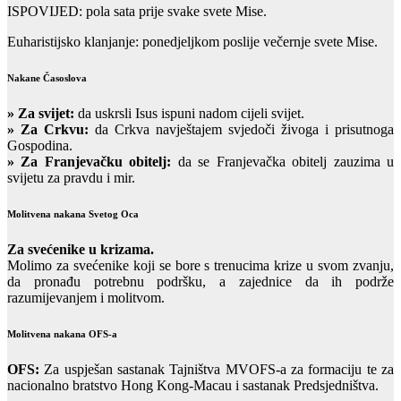
ISPOVIJED: pola sata prije svake svete Mise.
Euharistijsko klanjanje: ponedjeljkom poslije večernje svete Mise.
Nakane Časoslova
»
Za svijet:
da uskrsli Isus ispuni nadom cijeli svijet.
» Za Crkvu:
da Crkva navještajem svjedoči živoga i prisutnoga
Gospodina.
» Za Franjevačku obitelj:
da se Franjevačka obitelj zauzima u
svijetu za pravdu i mir.
Molitvena nakana Svetog Oca
Za svećenike u krizama.
Molimo za svećenike koji se bore s trenucima krize u svom zvanju,
da pronađu potrebnu podršku, a zajednice da ih podrže
razumijevanjem i molitvom.
Molitvena nakana OFS-a
OFS:
Za uspješan sastanak Tajništva MVOFS-a za formaciju te za
nacionalno bratstvo Hong Kong-Macau i sastanak Predsjedništva.