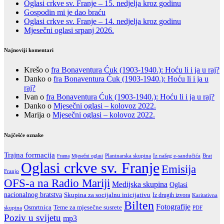
Oglasi crkve sv. Franje – 15. nedjelja kroz godinu
Gospodin mi je dao braću
Oglasi crkve sv. Franje – 14. nedjelja kroz godinu
Mjesečni oglasi srpanj 2026.
Najnoviji komentari
Krešo
o
fra Bonaventura Ćuk (1903-1940.): Hoću li i ja u raj?
Danko
o
fra Bonaventura Ćuk (1903-1940.): Hoću li i ja u
raj?
Ivan
o
fra Bonaventura Ćuk (1903-1940.): Hoću li i ja u raj?
Danko
o
Mjesečni oglasi – kolovoz 2022.
Marija
o
Mjesečni oglasi – kolovoz 2022.
Najčešće oznake
Trajna formacija
Iz našeg e-sandučića
Brat
Frama
Mjesečni oglasi
Planinarska skupina
Oglasi crkve sv. Franje
Emisija
Franjo
OFS-a na Radio Mariji
Medijska skupina
Oglasi
nacionalnog bratstva
Skupina za socijalnu inicijativu
Iz drugih izvora
Karitativna
Bilten
Fotografije
Teme za mjesečne susrete
Osmrtnica
skupina
PDF
Poziv u svijetu
mp3