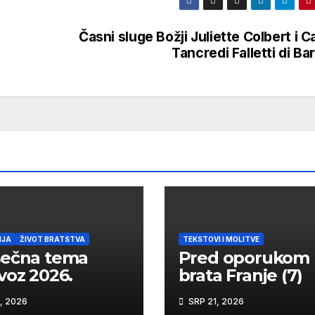
Časni sluge Božji Juliette Colbert i C
Tancredi Falletti di Ba
IJA
ŽIVOT BRATSTVA
TEKSTOVI I MOLITVE
sečna tema
Pred oporukom
voz 2026.
brata Franje (7)
, 2026
SRP 21, 2026