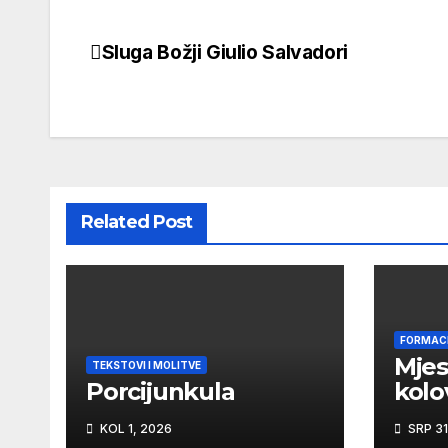
Sluga Božji Giulio Salvadori
Navigacija
objava
Related Post
FORMAC
Mje
TEKSTOVI I MOLITVE
Porcijunkula
kolo
KOL 1, 2026
SRP 31