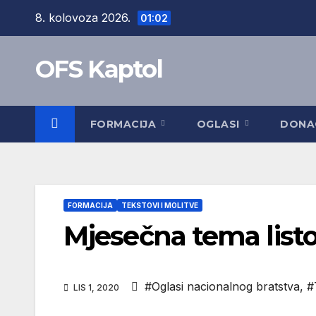
Skip
8. kolovoza 2026.
01:02
to
content
OFS Kaptol
FORMACIJA
OGLASI
DONA
FORMACIJA
TEKSTOVI I MOLITVE
Mjesečna tema list
#Oglasi nacionalnog bratstva
,
#
LIS 1, 2020