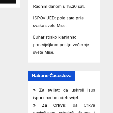
Radnim danom u 18.30 sati.
ISPOVIJED: pola sata prije
svake svete Mise.
Euharistijsko klanjanje:
ponedjeljkom poslije večernje
svete Mise.
Nakane Časoslova
»
Za svijet:
da uskrsli Isus
ispuni nadom cijeli svijet.
» Za Crkvu:
da Crkva
navještajem svjedoči živoga i