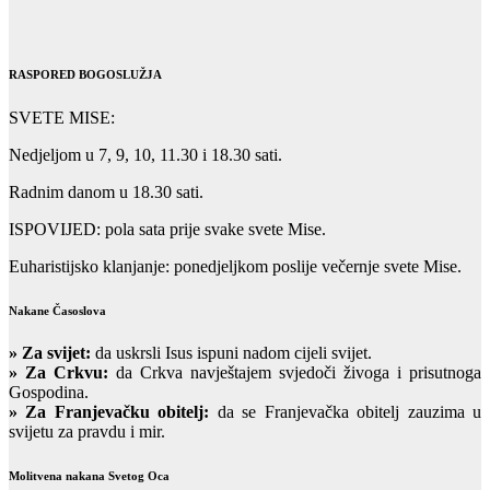
RASPORED BOGOSLUŽJA
SVETE MISE:
Nedjeljom u 7, 9, 10, 11.30 i 18.30 sati.
Radnim danom u 18.30 sati.
ISPOVIJED: pola sata prije svake svete Mise.
Euharistijsko klanjanje: ponedjeljkom poslije večernje svete Mise.
Nakane Časoslova
»
Za svijet:
da uskrsli Isus ispuni nadom cijeli svijet.
» Za Crkvu:
da Crkva navještajem svjedoči živoga i prisutnoga
Gospodina.
» Za Franjevačku obitelj:
da se Franjevačka obitelj zauzima u
svijetu za pravdu i mir.
Molitvena nakana Svetog Oca