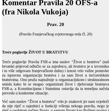
Komentar Pravila 20 OFS-a
(fra Nikola Vukoja)
Prav. 20
(Pravilo Franjevačkog svjetovnoga reda čl. 20)
Treće poglavlje ŽIVOT U BRATSTVU
Treće poglavlje Pravila FSR-a ima naslov “Život u bratstvu” (naš
hrvatski prijevod odlučio se za
zajednicu,
ali
bratstvo
je u izvorniku
i to više odgovara franjevačkom duhu) i iznosi vrlo važne postavke
za ispravnu organizaciju bratstva i za sam život u trećoredskim
bratstvima. Ono pruža najnužnije u organizacijskom i strukturalnom
smislu kako bi se mogao organizirati život i djelovanje bratstava
FSR-a, a Konstitucijama i Statutima ostavlja da ta temeljna načela
prevedu u konkretne situacije.
Već sam naslov “Život u bratstvu” vrlo je znakovit jer nam svjedoči
da nije riječ o zajednici u funkciji vršenja nekoga pravila, nego je
riječ o osobitom načinu života, o samom životu kao Božjem pozivu i