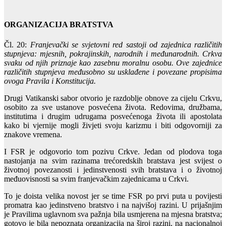
ORGANIZACIJA BRATSTVA
Čl. 20:
Franjevački se svjetovni red sastoji od zajednica različitih
stupnjeva: mjesnih, pokrajinskih, narodnih i međunarodnih. Crkva
svaku od njih priznaje kao zasebnu moralnu osobu. Ove zajednice
različitih stupnjeva međusobno su usklađene i povezane propisima
ovoga Pravila i Konstitucija.
Drugi Vatikanski sabor otvorio je razdoblje obnove za cijelu Crkvu,
osobito za sve ustanove posvećena života. Redovima, družbama,
institutima i drugim udrugama posvećenoga života ili apostolata
kako bi vjernije mogli živjeti svoju karizmu i biti odgovorniji za
znakove vremena.
I FSR je odgovorio tom pozivu Crkve. Jedan od plodova toga
nastojanja na svim razinama trećoredskih bratstava jest svijest o
životnoj povezanosti i jedinstvenosti svih bratstava i o životnoj
međuovisnosti sa svim franjevačkim zajednicama u Crkvi.
To je doista velika novost jer se time FSR po prvi puta u povijesti
promatra kao jedinstveno bratstvo i na najvišoj razini. U prijašnjim
je Pravilima uglavnom sva pažnja bila usmjerena na mjesna bratstva;
gotovo je bila nepoznata organizacija na široj razini, na nacionalnoj