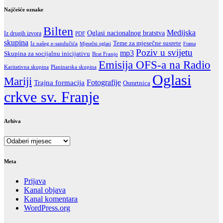
Najčešće oznake
Bilten
Medijska
Oglasi nacionalnog bratstva
Iz drugih izvora
PDF
skupina
Teme za mjesečne susrete
Iz našeg e-sandučića
Mjesečni oglasi
Frama
Poziv u svijetu
mp3
Skupina za socijalnu inicijativu
Brat Franjo
Emisija OFS-a na Radio
Karitativna skupina
Planinarska skupina
Oglasi
Mariji
Fotografije
Trajna formacija
Osmrtnica
crkve sv. Franje
Arhiva
Arhiva
Meta
Prijava
Kanal objava
Kanal komentara
WordPress.org