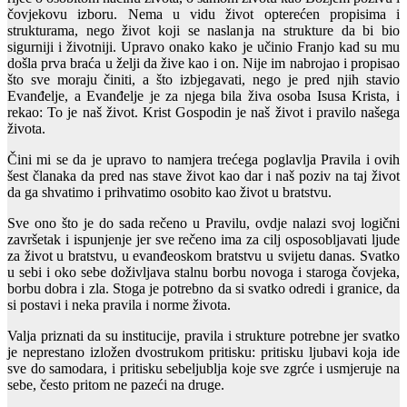
čovjekovu izboru. Nema u vidu život opterećen propisima i
strukturama, nego život koji se naslanja na strukture da bi bio
sigurniji i životniji. Upravo onako kako je učinio Franjo kad su mu
došla prva braća u želji da žive kao i on. Nije im nabrojao i propisao
što sve moraju činiti, a što izbjegavati, nego je pred njih stavio
Evanđelje, a Evanđelje je za njega bila živa osoba Isusa Krista, i
rekao: To je naš život. Krist Gospodin je naš život i pravilo našega
života.
Čini mi se da je upravo to namjera trećega poglavlja Pravila i ovih
šest članaka da pred nas stave život kao dar i naš poziv na taj život
da ga shvatimo i prihvatimo osobito kao život u bratstvu.
Sve ono što je do sada rečeno u Pravilu, ovdje nalazi svoj logični
završetak i ispunjenje jer sve rečeno ima za cilj osposobljavati ljude
za život u bratstvu, u evanđeoskom bratstvu u svijetu danas. Svatko
u sebi i oko sebe doživljava stalnu borbu novoga i staroga čovjeka,
borbu dobra i zla. Stoga je potrebno da si svatko odredi i granice, da
si postavi i neka pravila i norme života.
Valja priznati da su institucije, pravila i strukture potrebne jer svatko
je neprestano izložen dvostrukom pritisku: pritisku ljubavi koja ide
sve do samodara, i pritisku sebeljublja koje sve zgrće i usmjeruje na
sebe, često pritom ne pazeći na druge.