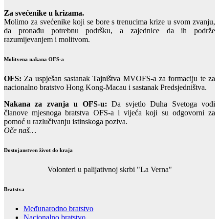
Za svećenike u krizama.
Molimo za svećenike koji se bore s trenucima krize u svom zvanju,
da pronađu potrebnu podršku, a zajednice da ih podrže
razumijevanjem i molitvom.
Molitvena nakana OFS-a
OFS:
Za uspješan sastanak Tajništva MVOFS-a za formaciju te za
nacionalno bratstvo Hong Kong-Macau i sastanak Predsjedništva.
Nakana za zvanja u OFS-u:
Da svjetlo Duha Svetoga vodi
članove mjesnoga bratstva OFS-a i vijeća koji su odgovorni za
pomoć u razlučivanju istinskoga poziva.
Oče naš…
Dostojanstven život do kraja
Volonteri u palijativnoj skrbi "La Verna"
Bratstva
Međunarodno bratstvo
Nacionalno bratstvo