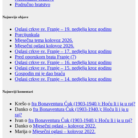
Područno bratstvo
Najnovije objave
Oglasi crkve sv. Franje – 19. nedjelja kroz godinu
Porcijunkula
Mjesečna tema kolovoz 2026.
Mjesečni oglasi kolovoz 2026.
Oglasi crkve sv. Franje – 17. nedjelja kroz godinu
Pred oporukom brata Franje (7)
Oglasi crkve sv. Franje – 16. nedjelja kroz godinu
Oglasi crkve sv. Franje – 15. nedjelja kroz godinu
Gospodin mi je dao braću
Oglasi crkve sv. Franje – 14. nedjelja kroz godinu
Najnoviji komentari
Krešo
o
fra Bonaventura Ćuk (1903-1940.): Hoću li i ja u raj?
Danko
o
fra Bonaventura Ćuk (1903-1940.): Hoću li i ja u
raj?
Ivan
o
fra Bonaventura Ćuk (1903-1940.): Hoću li i ja u raj?
Danko
o
Mjesečni oglasi – kolovoz 2022.
Marija
o
Mjesečni oglasi – kolovoz 2022.