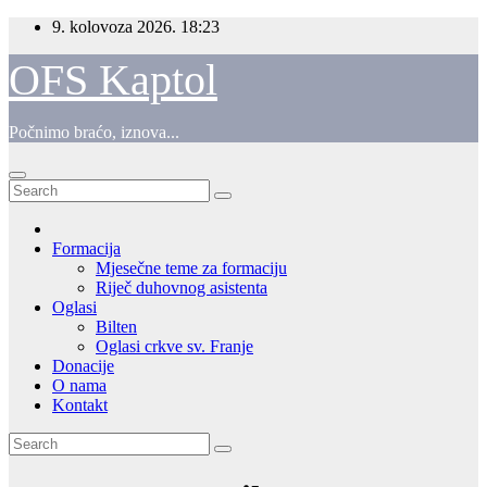
Skip
9. kolovoza 2026.
18:23
to
content
OFS Kaptol
Počnimo braćo, iznova...
Formacija
Mjesečne teme za formaciju
Riječ duhovnog asistenta
Oglasi
Bilten
Oglasi crkve sv. Franje
Donacije
O nama
Kontakt