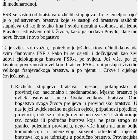
ili međunarodnoj.
FSR se sastoji od bratstava različitih stupnjeva. To je temeljno: riječ
je o jedinstvenom bratstvu koje se sastoji od bratstava različitih
stupnjeva od kojih svako ima i svoju moralnu osobnost, ali jedno
Pravilo i jedinstveni oblik života, kako ga ocrtava Pravilo, daje mu
novu živost i novo bogatstvo.
Ta je svijest vrlo važna, i potrebno je još dosta toga učiniti da ovlada
svim članovima FSR-a kako bi se osjetili i doživljavali kao živi
udovi cjelokupnoga bratstva FSR-a po svijetu. Još više, po toj
životnoj povezanosti u velikom bratstvu FSR-a oni postaju i živi dio
velikoga franjevačkoga bratstva, a po njemu i Crkve i cijeloga
čovječanstva.
Različiti stupnjevi bratstva: mjesno, pokrajinsko ili
provincijsko, nacionalno i međunarodno. Mjesno bratstvo je
uvijek osnovna stanica života velikoga bratstva. Ono
bogatstvo svoga života prelijeva u provincijsko bratstvo. U
nas je još uvijek snažno naglašen osjećaj pripadnosti pojedinoj
provinciji, dok se u drugim zemljama sve više strukturiraju
tzv. zonska ili područna bratstva koja ne paze strogo na
granice pojedinih provincija, nego više imaju na umu bolju
komunikaciju i intenzivniji suživot određenih mjesnih
bratstava koja se udružuju u područno bratstvo. Provincijska