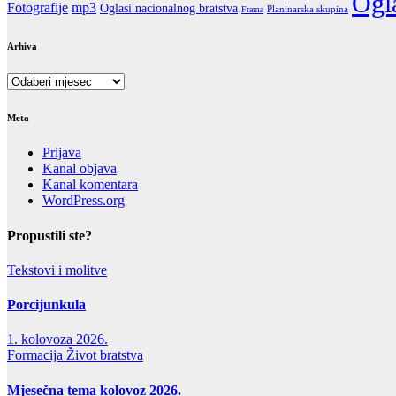
Ogla
Fotografije
mp3
Oglasi nacionalnog bratstva
Frama
Planinarska skupina
Arhiva
Arhiva
Meta
Prijava
Kanal objava
Kanal komentara
WordPress.org
Propustili ste?
Tekstovi i molitve
Porcijunkula
1. kolovoza 2026.
Formacija
Život bratstva
Mjesečna tema kolovoz 2026.