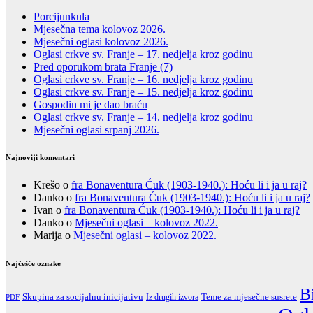
Porcijunkula
Mjesečna tema kolovoz 2026.
Mjesečni oglasi kolovoz 2026.
Oglasi crkve sv. Franje – 17. nedjelja kroz godinu
Pred oporukom brata Franje (7)
Oglasi crkve sv. Franje – 16. nedjelja kroz godinu
Oglasi crkve sv. Franje – 15. nedjelja kroz godinu
Gospodin mi je dao braću
Oglasi crkve sv. Franje – 14. nedjelja kroz godinu
Mjesečni oglasi srpanj 2026.
Najnoviji komentari
Krešo
o
fra Bonaventura Ćuk (1903-1940.): Hoću li i ja u raj?
Danko
o
fra Bonaventura Ćuk (1903-1940.): Hoću li i ja u raj?
Ivan
o
fra Bonaventura Ćuk (1903-1940.): Hoću li i ja u raj?
Danko
o
Mjesečni oglasi – kolovoz 2022.
Marija
o
Mjesečni oglasi – kolovoz 2022.
Najčešće oznake
B
Skupina za socijalnu inicijativu
Teme za mjesečne susrete
Iz drugih izvora
PDF