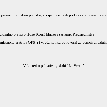
a pronađu potrebnu podršku, a zajednice da ih podrže razumijevanjem i
cionalno bratstvo Hong Kong-Macau i sastanak Predsjedništva.
jesnoga bratstva OFS-a i vijeća koji su odgovorni za pomoć u razlučiv
Volonteri u palijativnoj skrbi "La Verna"