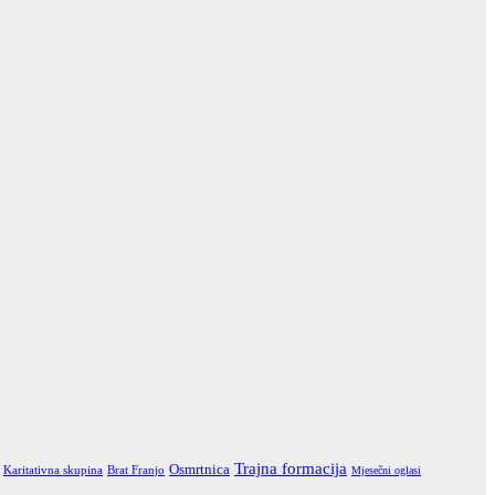
Trajna formacija
Osmrtnica
Karitativna skupina
Brat Franjo
Mjesečni oglasi