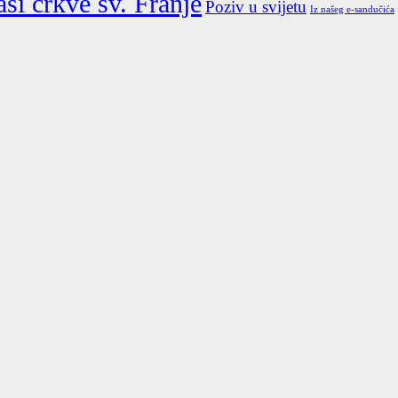
si crkve sv. Franje
Poziv u svijetu
Iz našeg e-sandučića