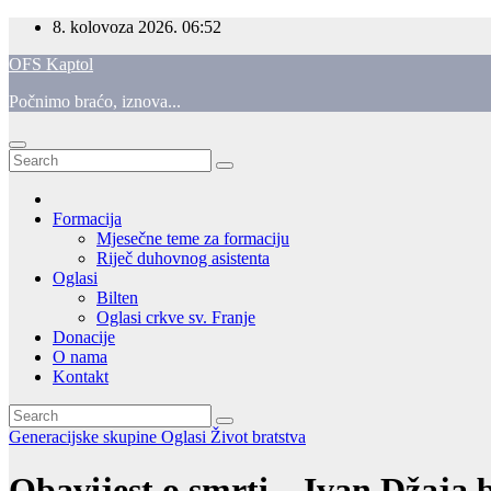
Skip
8. kolovoza 2026.
06:52
to
OFS Kaptol
content
Počnimo braćo, iznova...
Formacija
Mjesečne teme za formaciju
Riječ duhovnog asistenta
Oglasi
Bilten
Oglasi crkve sv. Franje
Donacije
O nama
Kontakt
Generacijske skupine
Oglasi
Život bratstva
Obavijest o smrti – Ivan Džaja 