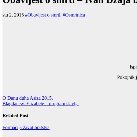
stu 2, 2015
#Obavijest o smrti
,
#Osmrtnica
Isp
Pokojnik j
Navigacija
O Danu duha Asiza 2015.
Blagdan sv. Elizabete – program slavlja
objava
Related Post
Formacija
Život bratstva