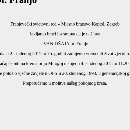
Franjevački svjetovni red – Mjesno bratstvo Kaptol, Zagreb
Javljamo braći i sestrama da je naš brat
IVAN DŽAJA br. Franjo
dana 2. studenog 2015. u 75. godini zamijenio vremeniti život vječnim.
raćaj će biti na krematoriju Mirogoj u srijedu 4. studenog 2015. u 11.20 s
e položio vječne zavjete u OFS-u 20. studenog 1993. u generacijskoj g
Preporučamo u molitve našeg pokojnog brata.