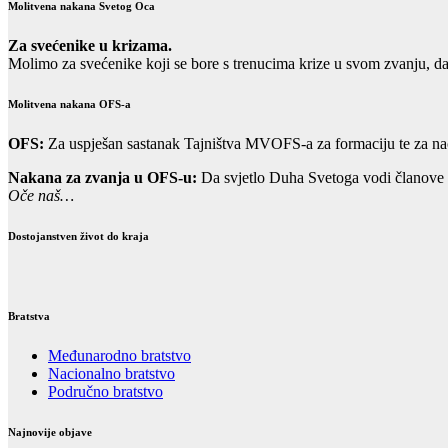
Molitvena nakana Svetog Oca
Za svećenike u krizama.
Molimo za svećenike koji se bore s trenucima krize u svom zvanju, d
Molitvena nakana OFS-a
OFS:
Za uspješan sastanak Tajništva MVOFS-a za formaciju te za na
Nakana za zvanja u OFS-u:
Da svjetlo Duha Svetoga vodi članove m
Oče naš…
Dostojanstven život do kraja
Bratstva
Međunarodno bratstvo
Nacionalno bratstvo
Područno bratstvo
Najnovije objave