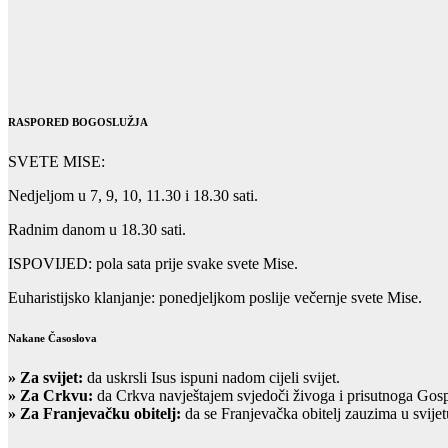
RASPORED BOGOSLUŽJA
SVETE MISE:
Nedjeljom u 7, 9, 10, 11.30 i 18.30 sati.
Radnim danom u 18.30 sati.
ISPOVIJED: pola sata prije svake svete Mise.
Euharistijsko klanjanje: ponedjeljkom poslije večernje svete Mise.
Nakane Časoslova
»
Za svijet:
da uskrsli Isus ispuni nadom cijeli svijet.
» Za Crkvu:
da Crkva navještajem svjedoči živoga i prisutnoga Gos
» Za Franjevačku obitelj:
da se Franjevačka obitelj zauzima u svijet