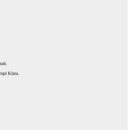
ati.
rupi Klara.