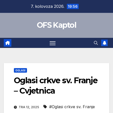
Skip
7. kolovoza 2026.
19:56
to
content
OFS Kaptol
OGLASI
Oglasi crkve sv. Franje
– Cvjetnica
#Oglasi crkve sv. Franje
TRA 12, 2025