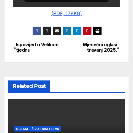
(PDF, 178KB)
Ispovijed u Velikom
Mjesečni oglasi
Navigacija
tjednu
travanj 2025.
objava
Related Post
OGLASI
ŽIVOT BRATSTVA