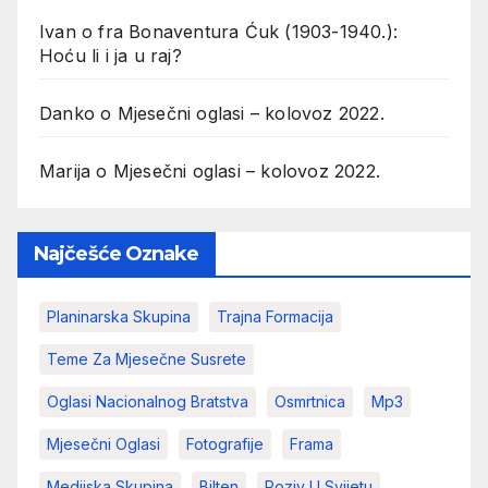
Ivan
o
fra Bonaventura Ćuk (1903-1940.):
Hoću li i ja u raj?
Danko
o
Mjesečni oglasi – kolovoz 2022.
Marija
o
Mjesečni oglasi – kolovoz 2022.
Najčešće Oznake
Planinarska Skupina
Trajna Formacija
Teme Za Mjesečne Susrete
Oglasi Nacionalnog Bratstva
Osmrtnica
Mp3
Mjesečni Oglasi
Fotografije
Frama
Medijska Skupina
Bilten
Poziv U Svijetu