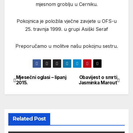
mjesnom groblju u Cerniku.
Pokojnica je položila vječne zavjete u OFS-u
25. travnja 1999. u grupi Asiški Seraf
Preporučamo u molitve našu pokojnu sestru.
Mjesečni oglasi – lipanj
Obavijest o smrti
Navigacija
2015.
Jasminka Marout
objava
Related Post