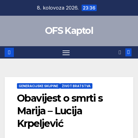
Skip
8. kolovoza 2026.
23:36
to
content
OFS Kaptol
GENERACIJSKE SKUPINE
ŽIVOT BRATSTVA
Obavijest o smrti s
Marija – Lucija
Krpeljević