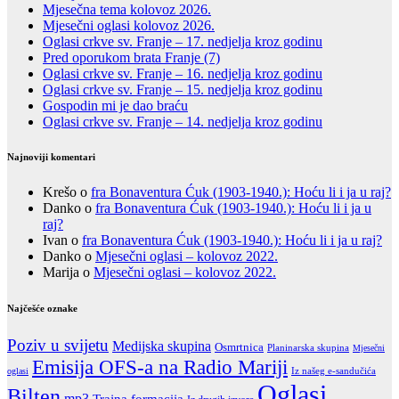
Mjesečna tema kolovoz 2026.
Mjesečni oglasi kolovoz 2026.
Oglasi crkve sv. Franje – 17. nedjelja kroz godinu
Pred oporukom brata Franje (7)
Oglasi crkve sv. Franje – 16. nedjelja kroz godinu
Oglasi crkve sv. Franje – 15. nedjelja kroz godinu
Gospodin mi je dao braću
Oglasi crkve sv. Franje – 14. nedjelja kroz godinu
Najnoviji komentari
Krešo
o
fra Bonaventura Ćuk (1903-1940.): Hoću li i ja u raj?
Danko
o
fra Bonaventura Ćuk (1903-1940.): Hoću li i ja u
raj?
Ivan
o
fra Bonaventura Ćuk (1903-1940.): Hoću li i ja u raj?
Danko
o
Mjesečni oglasi – kolovoz 2022.
Marija
o
Mjesečni oglasi – kolovoz 2022.
Najčešće oznake
Poziv u svijetu
Medijska skupina
Osmrtnica
Planinarska skupina
Mjesečni
Emisija OFS-a na Radio Mariji
Iz našeg e-sandučića
oglasi
Oglasi
Bilten
mp3
Trajna formacija