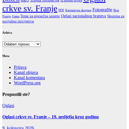
Iz drugih izvora
crkve sv. Franje
Fotografije
PDF
Karitativna skupina
Brat
Oglasi nacionalnog bratstva
Teme za mjesečne susrete
Skupina za
Franjo
Frama
socijalnu inicijativu
Arhiva
Arhiva
Meta
Prijava
Kanal objava
Kanal komentara
WordPress.org
Propustili ste?
Oglasi
Oglasi crkve sv. Franje – 19. nedjelja kroz godinu
9. kolovoza 2026.