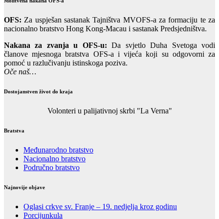
Molitvena nakana OFS-a
OFS:
Za uspješan sastanak Tajništva MVOFS-a za formaciju te za
nacionalno bratstvo Hong Kong-Macau i sastanak Predsjedništva.
Nakana za zvanja u OFS-u:
Da svjetlo Duha Svetoga vodi
članove mjesnoga bratstva OFS-a i vijeća koji su odgovorni za
pomoć u razlučivanju istinskoga poziva.
Oče naš…
Dostojanstven život do kraja
Volonteri u palijativnoj skrbi "La Verna"
Bratstva
Međunarodno bratstvo
Nacionalno bratstvo
Područno bratstvo
Najnovije objave
Oglasi crkve sv. Franje – 19. nedjelja kroz godinu
Porcijunkula