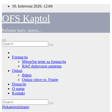
Skip
10. kolovoza 2026.
12:04
to
content
OFS Kaptol
Počnimo braćo, iznova...
Formacija
Mjesečne teme za formaciju
Riječ duhovnog asistenta
Oglasi
Bilten
Oglasi crkve sv. Franje
Donacije
O nama
Kontakt
Nekategorizirano