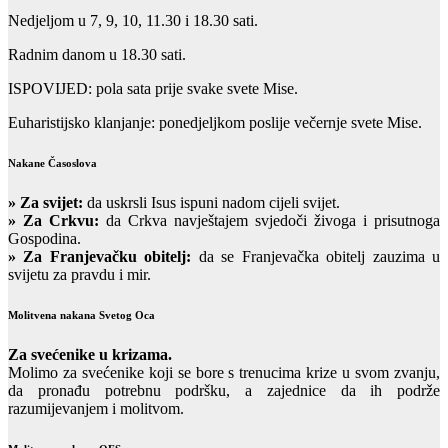
Nedjeljom u 7, 9, 10, 11.30 i 18.30 sati.
Radnim danom u 18.30 sati.
ISPOVIJED: pola sata prije svake svete Mise.
Euharistijsko klanjanje: ponedjeljkom poslije večernje svete Mise.
Nakane Časoslova
»
Za svijet:
da uskrsli Isus ispuni nadom cijeli svijet.
» Za Crkvu:
da Crkva navještajem svjedoči živoga i prisutnoga
Gospodina.
» Za Franjevačku obitelj:
da se Franjevačka obitelj zauzima u
svijetu za pravdu i mir.
Molitvena nakana Svetog Oca
Za svećenike u krizama.
Molimo za svećenike koji se bore s trenucima krize u svom zvanju,
da pronađu potrebnu podršku, a zajednice da ih podrže
razumijevanjem i molitvom.