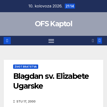
Skip
10. kolovoza 2026.
21:14
to
content
OFS Kaptol
ŽIVOT BRATSTVA
Blagdan sv. Elizabete
Ugarske
STU 17, 2000