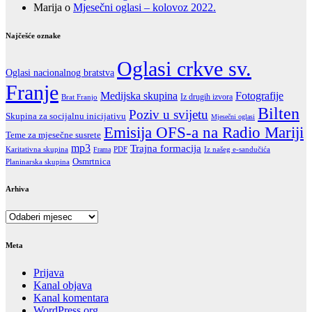
Marija
o
Mjesečni oglasi – kolovoz 2022.
Najčešće oznake
Oglasi crkve sv.
Oglasi nacionalnog bratstva
Franje
Fotografije
Medijska skupina
Iz drugih izvora
Brat Franjo
Bilten
Poziv u svijetu
Skupina za socijalnu inicijativu
Mjesečni oglasi
Emisija OFS-a na Radio Mariji
Teme za mjesečne susrete
mp3
Trajna formacija
Karitativna skupina
PDF
Iz našeg e-sandučića
Frama
Osmrtnica
Planinarska skupina
Arhiva
Arhiva
Meta
Prijava
Kanal objava
Kanal komentara
WordPress.org