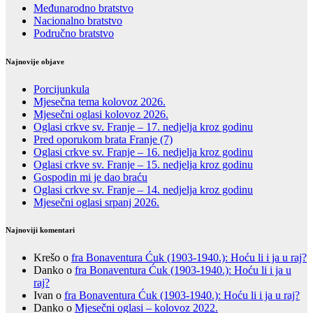
Međunarodno bratstvo
Nacionalno bratstvo
Područno bratstvo
Najnovije objave
Porcijunkula
Mjesečna tema kolovoz 2026.
Mjesečni oglasi kolovoz 2026.
Oglasi crkve sv. Franje – 17. nedjelja kroz godinu
Pred oporukom brata Franje (7)
Oglasi crkve sv. Franje – 16. nedjelja kroz godinu
Oglasi crkve sv. Franje – 15. nedjelja kroz godinu
Gospodin mi je dao braću
Oglasi crkve sv. Franje – 14. nedjelja kroz godinu
Mjesečni oglasi srpanj 2026.
Najnoviji komentari
Krešo
o
fra Bonaventura Ćuk (1903-1940.): Hoću li i ja u raj?
Danko
o
fra Bonaventura Ćuk (1903-1940.): Hoću li i ja u
raj?
Ivan
o
fra Bonaventura Ćuk (1903-1940.): Hoću li i ja u raj?
Danko
o
Mjesečni oglasi – kolovoz 2022.