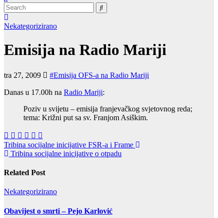
Nekategorizirano
Emisija na Radio Mariji
tra 27, 2009
#Emisija OFS-a na Radio Mariji
Danas u 17.00h na
Radio Mariji
:
Poziv u svijetu – emisija franjevačkog svjetovnog reda;
tema: Križni put sa sv. Franjom Asiškim.
Navigacija
Tribina socijalne inicijative FSR-a i Frame
Tribina socijalne inicijative o otpadu
objava
Related Post
Nekategorizirano
Obavijest o smrti – Pejo Karlović