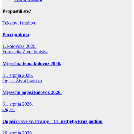
Propustili ste?
Tekstovi i molitve
Porcijunkula
1. kolovoza 2026.
Formacija
Život bratstva
Mjesečna tema kolovoz 2026.
31. srpnja 2026.
Oglasi
Život bratstva
Mjesečni oglasi kolovoz 2026.
31. srpnja 2026.
Oglasi
Oglasi crkve sv. Franje – 17. nedjelja kroz godinu
26. srpnja 2026.