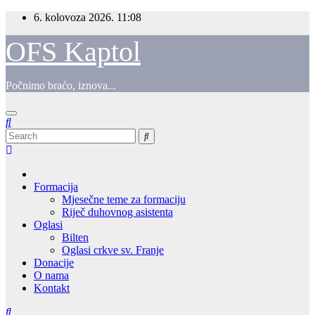
Skip
6. kolovoza 2026.
11:08
to
content
OFS Kaptol
Počnimo braćo, iznova...
Formacija
Mjesečne teme za formaciju
Riječ duhovnog asistenta
Oglasi
Bilten
Oglasi crkve sv. Franje
Donacije
O nama
Kontakt