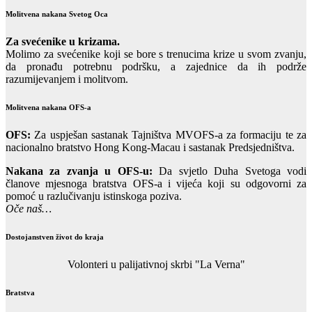
Molitvena nakana Svetog Oca
Za svećenike u krizama.
Molimo za svećenike koji se bore s trenucima krize u svom zvanju,
da pronađu potrebnu podršku, a zajednice da ih podrže
razumijevanjem i molitvom.
Molitvena nakana OFS-a
OFS:
Za uspješan sastanak Tajništva MVOFS-a za formaciju te za
nacionalno bratstvo Hong Kong-Macau i sastanak Predsjedništva.
Nakana za zvanja u OFS-u:
Da svjetlo Duha Svetoga vodi
članove mjesnoga bratstva OFS-a i vijeća koji su odgovorni za
pomoć u razlučivanju istinskoga poziva.
Oče naš…
Dostojanstven život do kraja
Volonteri u palijativnoj skrbi "La Verna"
Bratstva