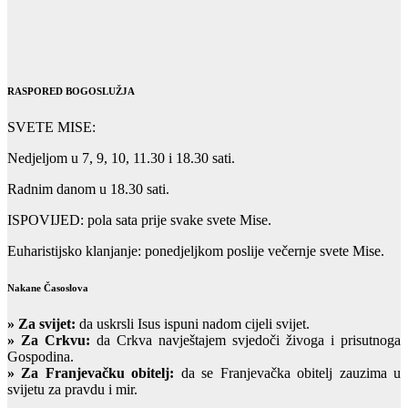
RASPORED BOGOSLUŽJA
SVETE MISE:
Nedjeljom u 7, 9, 10, 11.30 i 18.30 sati.
Radnim danom u 18.30 sati.
ISPOVIJED: pola sata prije svake svete Mise.
Euharistijsko klanjanje: ponedjeljkom poslije večernje svete Mise.
Nakane Časoslova
»
Za svijet:
da uskrsli Isus ispuni nadom cijeli svijet.
» Za Crkvu:
da Crkva navještajem svjedoči živoga i prisutnoga
Gospodina.
» Za Franjevačku obitelj:
da se Franjevačka obitelj zauzima u
svijetu za pravdu i mir.