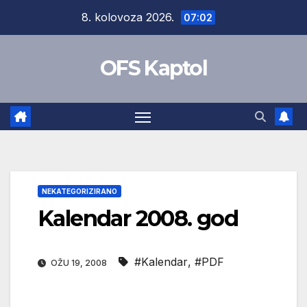
Skip
8. kolovoza 2026.
07:02
to
content
OFS Kaptol
NEKATEGORIZIRANO
Kalendar 2008. god
#Kalendar
,
#PDF
OŽU 19, 2008