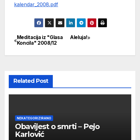
kalendar_2008.pdf
Meditacija iz "Glasa
Aleluja!
Navigacija
Koncila" 2008/12
objava
Related Post
NEKATEGORIZIRANO
Obavijest o smrti – Pejo
Karlović