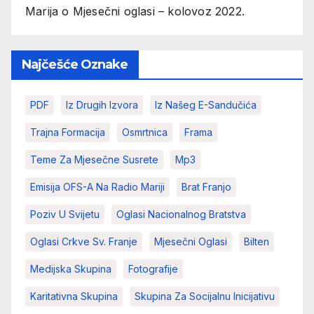
Marija
o
Mjesečni oglasi – kolovoz 2022.
Najčešće Oznake
PDF
Iz Drugih Izvora
Iz Našeg E-Sandučića
Trajna Formacija
Osmrtnica
Frama
Teme Za Mjesečne Susrete
Mp3
Emisija OFS-A Na Radio Mariji
Brat Franjo
Poziv U Svijetu
Oglasi Nacionalnog Bratstva
Oglasi Crkve Sv. Franje
Mjesečni Oglasi
Bilten
Medijska Skupina
Fotografije
Karitativna Skupina
Skupina Za Socijalnu Inicijativu