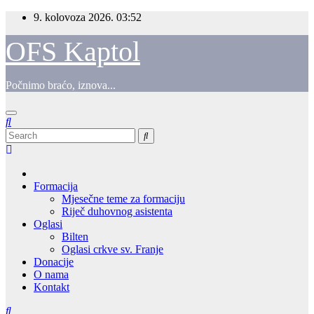
Skip
9. kolovoza 2026.
03:52
to
content
OFS Kaptol
Počnimo braćo, iznova...
Formacija
Mjesečne teme za formaciju
Riječ duhovnog asistenta
Oglasi
Bilten
Oglasi crkve sv. Franje
Donacije
O nama
Kontakt