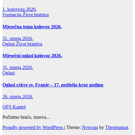
1. kolovoza 2026.
Formacija
Život bratstva
Mjesečna tema kolovoz 2026.
31. srpnja 2026.
Oglasi
Život bratstva
Mjesečni oglasi kolovoz 2026.
31. srpnja 2026.
Oglasi
Oglasi crkve sv. Franje – 17. nedjelja kroz godinu
26. srpnja 2026.
OFS Kaptol
Počnimo braćo, iznova...
Proudly powered by WordPress
|
Theme:
Newsup
by
Themeansar
.