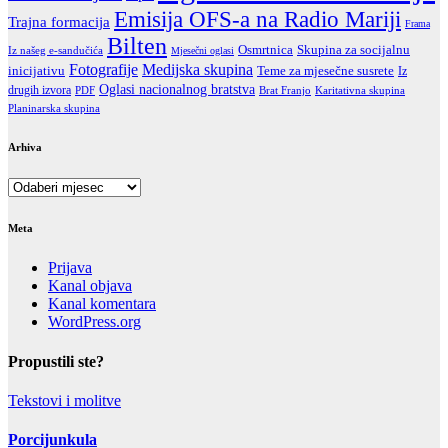
Emisija OFS-a na Radio Mariji
Trajna formacija
Frama
Bilten
Skupina za socijalnu
Osmrtnica
Iz našeg e-sandučića
Mjesečni oglasi
Fotografije
Medijska skupina
inicijativu
Teme za mjesečne susrete
Iz
Oglasi nacionalnog bratstva
drugih izvora
PDF
Brat Franjo
Karitativna skupina
Planinarska skupina
Arhiva
Arhiva
Meta
Prijava
Kanal objava
Kanal komentara
WordPress.org
Propustili ste?
Tekstovi i molitve
Porcijunkula