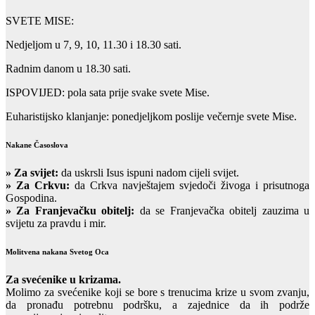
SVETE MISE:
Nedjeljom u 7, 9, 10, 11.30 i 18.30 sati.
Radnim danom u 18.30 sati.
ISPOVIJED: pola sata prije svake svete Mise.
Euharistijsko klanjanje: ponedjeljkom poslije večernje svete Mise.
Nakane Časoslova
»
Za svijet:
da uskrsli Isus ispuni nadom cijeli svijet.
» Za Crkvu:
da Crkva navještajem svjedoči živoga i prisutnoga
Gospodina.
» Za Franjevačku obitelj:
da se Franjevačka obitelj zauzima u
svijetu za pravdu i mir.
Molitvena nakana Svetog Oca
Za svećenike u krizama.
Molimo za svećenike koji se bore s trenucima krize u svom zvanju,
da pronađu potrebnu podršku, a zajednice da ih podrže