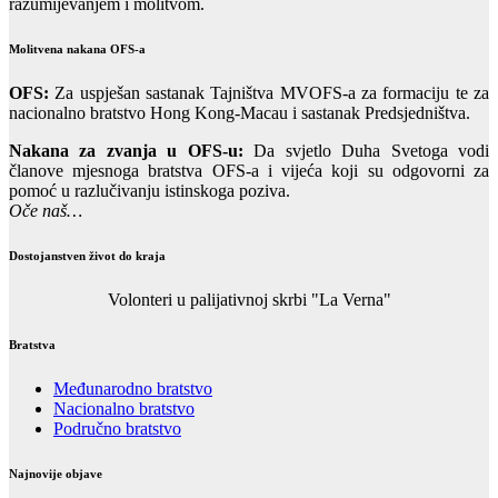
razumijevanjem i molitvom.
Molitvena nakana OFS-a
OFS:
Za uspješan sastanak Tajništva MVOFS-a za formaciju te za
nacionalno bratstvo Hong Kong-Macau i sastanak Predsjedništva.
Nakana za zvanja u OFS-u:
Da svjetlo Duha Svetoga vodi
članove mjesnoga bratstva OFS-a i vijeća koji su odgovorni za
pomoć u razlučivanju istinskoga poziva.
Oče naš…
Dostojanstven život do kraja
Volonteri u palijativnoj skrbi "La Verna"
Bratstva
Međunarodno bratstvo
Nacionalno bratstvo
Područno bratstvo
Najnovije objave