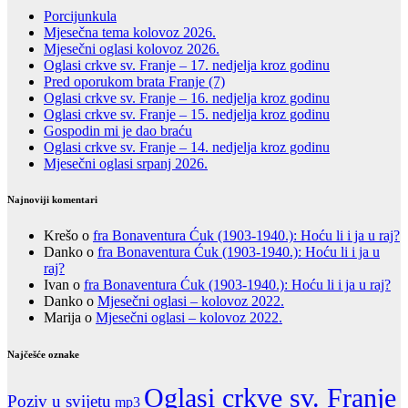
Porcijunkula
Mjesečna tema kolovoz 2026.
Mjesečni oglasi kolovoz 2026.
Oglasi crkve sv. Franje – 17. nedjelja kroz godinu
Pred oporukom brata Franje (7)
Oglasi crkve sv. Franje – 16. nedjelja kroz godinu
Oglasi crkve sv. Franje – 15. nedjelja kroz godinu
Gospodin mi je dao braću
Oglasi crkve sv. Franje – 14. nedjelja kroz godinu
Mjesečni oglasi srpanj 2026.
Najnoviji komentari
Krešo
o
fra Bonaventura Ćuk (1903-1940.): Hoću li i ja u raj?
Danko
o
fra Bonaventura Ćuk (1903-1940.): Hoću li i ja u
raj?
Ivan
o
fra Bonaventura Ćuk (1903-1940.): Hoću li i ja u raj?
Danko
o
Mjesečni oglasi – kolovoz 2022.
Marija
o
Mjesečni oglasi – kolovoz 2022.
Najčešće oznake
Oglasi crkve sv. Franje
Poziv u svijetu
mp3