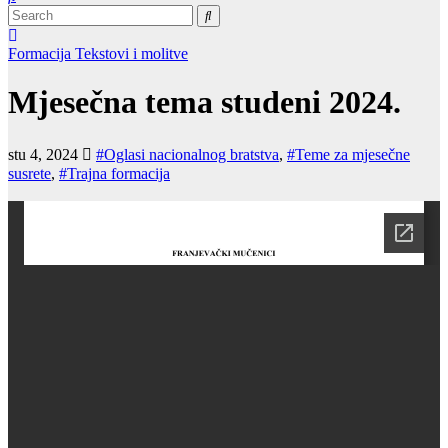
Formacija
Tekstovi i molitve
Mjesečna tema studeni 2024.
stu 4, 2024
#Oglasi nacionalnog bratstva
,
#Teme za mjesečne
susrete
,
#Trajna formacija