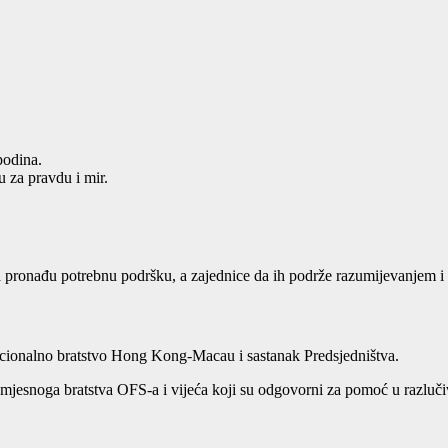
podina.
u za pravdu i mir.
a pronađu potrebnu podršku, a zajednice da ih podrže razumijevanjem i
cionalno bratstvo Hong Kong-Macau i sastanak Predsjedništva.
jesnoga bratstva OFS-a i vijeća koji su odgovorni za pomoć u razlučiv