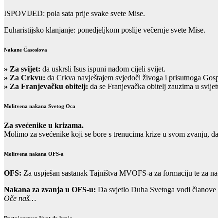
ISPOVIJED: pola sata prije svake svete Mise.
Euharistijsko klanjanje: ponedjeljkom poslije večernje svete Mise.
Nakane Časoslova
»
Za svijet:
da uskrsli Isus ispuni nadom cijeli svijet.
» Za Crkvu:
da Crkva navještajem svjedoči živoga i prisutnoga Gos
» Za Franjevačku obitelj:
da se Franjevačka obitelj zauzima u svijet
Molitvena nakana Svetog Oca
Za svećenike u krizama.
Molimo za svećenike koji se bore s trenucima krize u svom zvanju, d
Molitvena nakana OFS-a
OFS:
Za uspješan sastanak Tajništva MVOFS-a za formaciju te za na
Nakana za zvanja u OFS-u:
Da svjetlo Duha Svetoga vodi članove m
Oče naš…