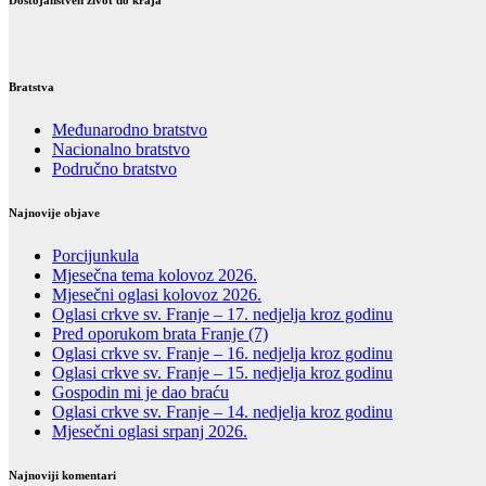
Dostojanstven život do kraja
Bratstva
Međunarodno bratstvo
Nacionalno bratstvo
Područno bratstvo
Najnovije objave
Porcijunkula
Mjesečna tema kolovoz 2026.
Mjesečni oglasi kolovoz 2026.
Oglasi crkve sv. Franje – 17. nedjelja kroz godinu
Pred oporukom brata Franje (7)
Oglasi crkve sv. Franje – 16. nedjelja kroz godinu
Oglasi crkve sv. Franje – 15. nedjelja kroz godinu
Gospodin mi je dao braću
Oglasi crkve sv. Franje – 14. nedjelja kroz godinu
Mjesečni oglasi srpanj 2026.
Najnoviji komentari