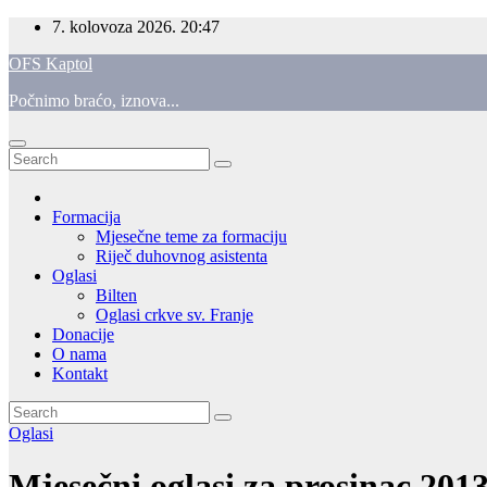
Skip
7. kolovoza 2026.
20:47
to
OFS Kaptol
content
Počnimo braćo, iznova...
Formacija
Mjesečne teme za formaciju
Riječ duhovnog asistenta
Oglasi
Bilten
Oglasi crkve sv. Franje
Donacije
O nama
Kontakt
Oglasi
Mjesečni oglasi za prosinac 2013