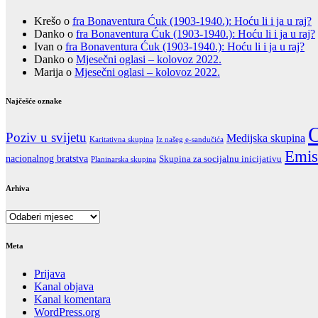
Krešo
o
fra Bonaventura Ćuk (1903-1940.): Hoću li i ja u raj?
Danko
o
fra Bonaventura Ćuk (1903-1940.): Hoću li i ja u raj?
Ivan
o
fra Bonaventura Ćuk (1903-1940.): Hoću li i ja u raj?
Danko
o
Mjesečni oglasi – kolovoz 2022.
Marija
o
Mjesečni oglasi – kolovoz 2022.
Najčešće oznake
O
Poziv u svijetu
Medijska skupina
Karitativna skupina
Iz našeg e-sandučića
Emis
nacionalnog bratstva
Skupina za socijalnu inicijativu
Planinarska skupina
Arhiva
Arhiva
Meta
Prijava
Kanal objava
Kanal komentara
WordPress.org