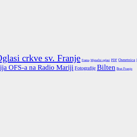
glasi crkve sv. Franje
Osmrtnica
PDF
Frama
Mjesečni oglasi
ija OFS-a na Radio Mariji
Bilten
Fotografije
Brat Franjo