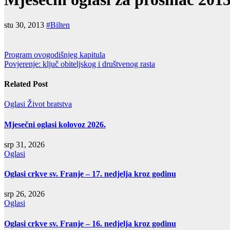
stu 30, 2013
#Bilten
Navigacija
Program ovogodišnjeg kapitula
Povjerenje: ključ obiteljskog i društvenog rasta
objava
Related Post
Oglasi
Život bratstva
Mjesečni oglasi kolovoz 2026.
srp 31, 2026
Oglasi
Oglasi crkve sv. Franje – 17. nedjelja kroz godinu
srp 26, 2026
Oglasi
Oglasi crkve sv. Franje – 16. nedjelja kroz godinu