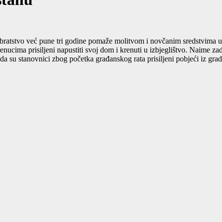
bratstvo već pune tri godine pomaže molitvom i novčanim sredstvima u po
renucima prisiljeni napustiti svoj dom i krenuti u izbjeglištvo. Naime z
da su stanovnici zbog početka građanskog rata prisiljeni pobjeći iz gr