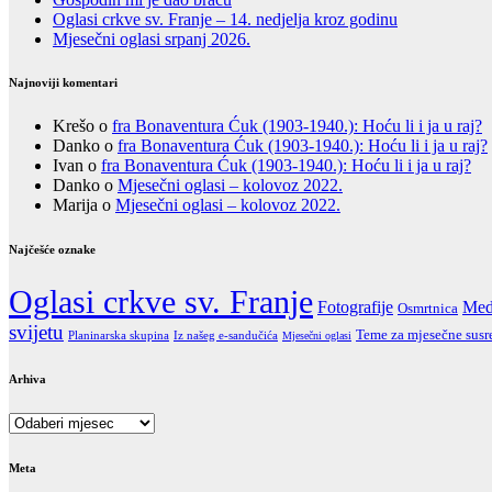
Oglasi crkve sv. Franje – 14. nedjelja kroz godinu
Mjesečni oglasi srpanj 2026.
Najnoviji komentari
Krešo
o
fra Bonaventura Ćuk (1903-1940.): Hoću li i ja u raj?
Danko
o
fra Bonaventura Ćuk (1903-1940.): Hoću li i ja u raj?
Ivan
o
fra Bonaventura Ćuk (1903-1940.): Hoću li i ja u raj?
Danko
o
Mjesečni oglasi – kolovoz 2022.
Marija
o
Mjesečni oglasi – kolovoz 2022.
Najčešće oznake
Oglasi crkve sv. Franje
Fotografije
Med
Osmrtnica
svijetu
Teme za mjesečne susr
Iz našeg e-sandučića
Planinarska skupina
Mjesečni oglasi
Arhiva
Arhiva
Meta