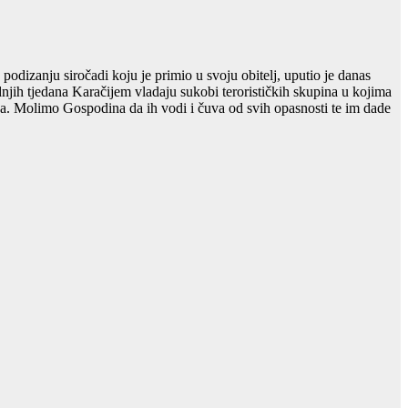
dizanju siročadi koju je primio u svoju obitelj, uputio je danas
adnjih tjedana Karačijem vladaju sukobi terorističkih skupina u kojima
ada. Molimo Gospodina da ih vodi i čuva od svih opasnosti te im dade