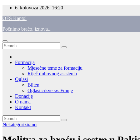
Skip
6. kolovoza 2026.
16:20
to
OFS Kaptol
content
Počnimo braćo, iznova...
Formacija
Mjesečne teme za formaciju
Riječ duhovnog asistenta
Oglasi
Bilten
Oglasi crkve sv. Franje
Donacije
O nama
Kontakt
Nekategorizirano
Molitva za braću i sestre u Paki