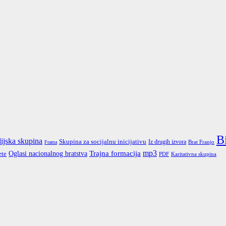
B
ijska skupina
Skupina za socijalnu inicijativu
Iz drugih izvora
Brat Franjo
Frama
Trajna formacija
mp3
Oglasi nacionalnog bratstva
ete
PDF
Karitativna skupina