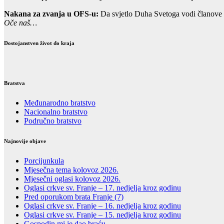
Nakana za zvanja u OFS-u:
Da svjetlo Duha Svetoga vodi članove m
Oče naš…
Dostojanstven život do kraja
Bratstva
Međunarodno bratstvo
Nacionalno bratstvo
Područno bratstvo
Najnovije objave
Porcijunkula
Mjesečna tema kolovoz 2026.
Mjesečni oglasi kolovoz 2026.
Oglasi crkve sv. Franje – 17. nedjelja kroz godinu
Pred oporukom brata Franje (7)
Oglasi crkve sv. Franje – 16. nedjelja kroz godinu
Oglasi crkve sv. Franje – 15. nedjelja kroz godinu
Gospodin mi je dao braću