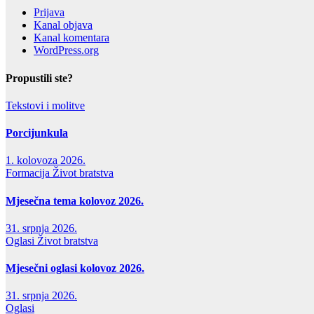
Prijava
Kanal objava
Kanal komentara
WordPress.org
Propustili ste?
Tekstovi i molitve
Porcijunkula
1. kolovoza 2026.
Formacija
Život bratstva
Mjesečna tema kolovoz 2026.
31. srpnja 2026.
Oglasi
Život bratstva
Mjesečni oglasi kolovoz 2026.
31. srpnja 2026.
Oglasi