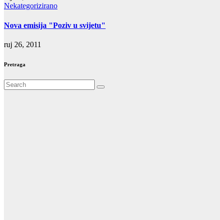
Nekategorizirano
Nova emisija "Poziv u svijetu"
ruj 26, 2011
Pretraga