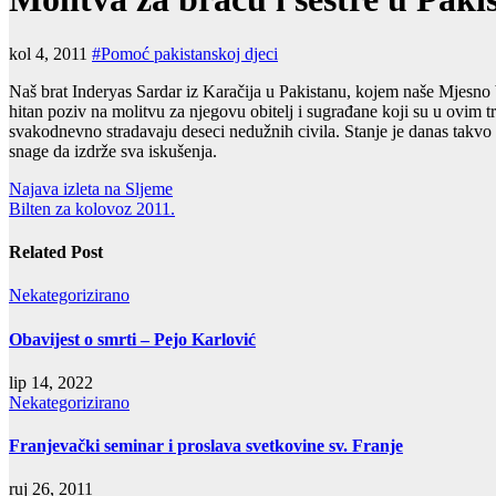
kol 4, 2011
#Pomoć pakistanskoj djeci
Naš brat Inderyas Sardar iz Karačija u Pakistanu, kojem naše Mjesno 
hitan poziv na molitvu za njegovu obitelj i sugrađane koji su u ovim t
svakodnevno stradavaju deseci nedužnih civila. Stanje je danas takvo 
snage da izdrže sva iskušenja.
Navigacija
Najava izleta na Sljeme
Bilten za kolovoz 2011.
objava
Related Post
Nekategorizirano
Obavijest o smrti – Pejo Karlović
lip 14, 2022
Nekategorizirano
Franjevački seminar i proslava svetkovine sv. Franje
ruj 26, 2011