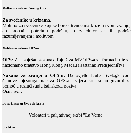
Molitvena nakana Svetog Oca
Za svećenike u krizama.
Molimo za svećenike koji se bore s trenucima krize u svom zvanju,
da pronađu potrebnu podršku, a zajednice da ih podrže
razumijevanjem i molitvom.
Molitvena nakana OFS-a
OFS:
Za uspješan sastanak Tajništva MVOFS-a za formaciju te za
nacionalno bratstvo Hong Kong-Macau i sastanak Predsjedništva.
Nakana za zvanja u OFS-u:
Da svjetlo Duha Svetoga vodi
članove mjesnoga bratstva OFS-a i vijeća koji su odgovorni za
pomoć u razlučivanju istinskoga poziva.
Oče naš…
Dostojanstven život do kraja
Volonteri u palijativnoj skrbi "La Verna"
Bratstva