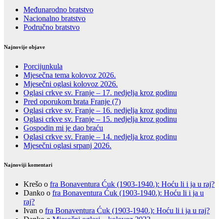
Međunarodno bratstvo
Nacionalno bratstvo
Područno bratstvo
Najnovije objave
Porcijunkula
Mjesečna tema kolovoz 2026.
Mjesečni oglasi kolovoz 2026.
Oglasi crkve sv. Franje – 17. nedjelja kroz godinu
Pred oporukom brata Franje (7)
Oglasi crkve sv. Franje – 16. nedjelja kroz godinu
Oglasi crkve sv. Franje – 15. nedjelja kroz godinu
Gospodin mi je dao braću
Oglasi crkve sv. Franje – 14. nedjelja kroz godinu
Mjesečni oglasi srpanj 2026.
Najnoviji komentari
Krešo
o
fra Bonaventura Ćuk (1903-1940.): Hoću li i ja u raj?
Danko
o
fra Bonaventura Ćuk (1903-1940.): Hoću li i ja u
raj?
Ivan
o
fra Bonaventura Ćuk (1903-1940.): Hoću li i ja u raj?