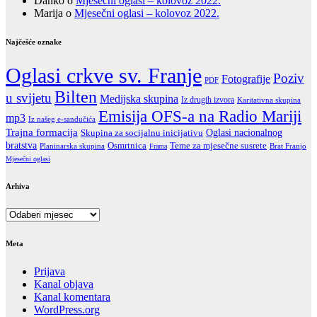
Danko
o
Mjesečni oglasi – kolovoz 2022.
Marija
o
Mjesečni oglasi – kolovoz 2022.
Najčešće oznake
Oglasi crkve sv. Franje
Poziv
Fotografije
PDF
Bilten
u svijetu
Medijska skupina
Iz drugih izvora
Karitativna skupina
Emisija OFS-a na Radio Mariji
mp3
Iz našeg e-sandučića
Trajna formacija
Oglasi nacionalnog
Skupina za socijalnu inicijativu
bratstva
Teme za mjesečne susrete
Osmrtnica
Brat Franjo
Planinarska skupina
Frama
Mjesečni oglasi
Arhiva
Arhiva
Meta
Prijava
Kanal objava
Kanal komentara
WordPress.org