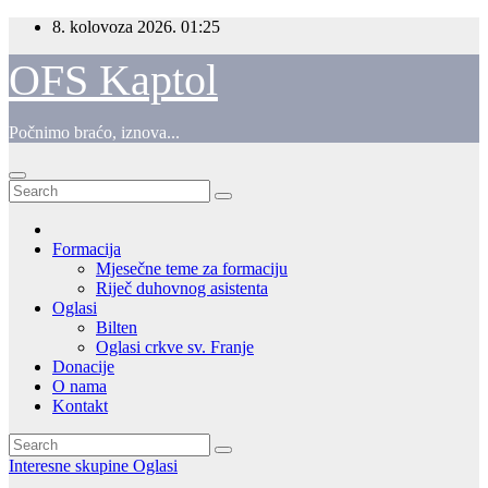
Skip
8. kolovoza 2026.
01:25
to
content
OFS Kaptol
Počnimo braćo, iznova...
Formacija
Mjesečne teme za formaciju
Riječ duhovnog asistenta
Oglasi
Bilten
Oglasi crkve sv. Franje
Donacije
O nama
Kontakt
Interesne skupine
Oglasi