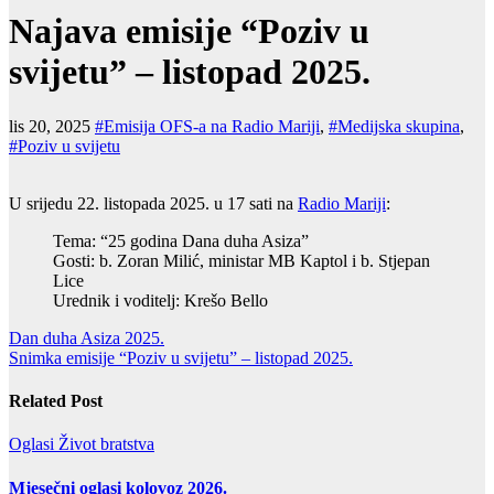
Najava emisije “Poziv u
svijetu” – listopad 2025.
lis 20, 2025
#Emisija OFS-a na Radio Mariji
,
#Medijska skupina
,
#Poziv u svijetu
U srijedu 22. listopada 2025. u 17 sati na
Radio Mariji
:
Tema: “25 godina Dana duha Asiza”
Gosti: b. Zoran Milić, ministar MB Kaptol i b. Stjepan
Lice
Urednik i voditelj: Krešo Bello
Navigacija
Dan duha Asiza 2025.
Snimka emisije “Poziv u svijetu” – listopad 2025.
objava
Related Post
Oglasi
Život bratstva
Mjesečni oglasi kolovoz 2026.