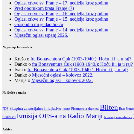
Oglasi crkve sv. Franje – 17. nedjelja kroz godinu
Pred oporukom brata Franje (7)
Oglasi crkve sv. Franje – 16. nedjelja kroz godinu
Oglasi crkve sv. Franje – 15. nedjelja kroz godinu
Gospodin mi je dao braću
Oglasi crkve sv. Franje – 14. nedjelja kroz godinu
Mjesečni oglasi srpanj 2026.
Najnoviji komentari
Krešo
o
fra Bonaventura Ćuk (1903-1940.): Hoću li i ja u raj?
Danko
o
fra Bonaventura Ćuk (1903-1940.): Hoću li i ja u raj?
Ivan
o
fra Bonaventura Ćuk (1903-1940.): Hoću li i ja u raj?
Danko
o
Mjesečni oglasi – kolovoz 2022.
Marija
o
Mjesečni oglasi – kolovoz 2022.
Najčešće oznake
Bilten
Skupina za socijalnu inicijativu
PDF
Brat Franj
Frama
Planinarska skupina
Emisija OFS-a na Radio Mariji
bratstva
Iz našeg e-sandučića
Arhiva