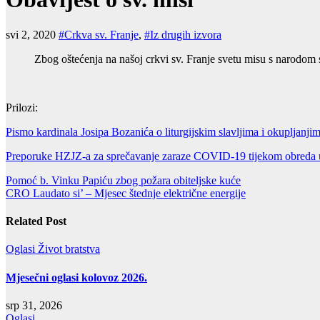
svi 2, 2020
#Crkva sv. Franje
,
#Iz drugih izvora
Zbog oštećenja na našoj crkvi sv. Franje svetu misu s narodom s
Prilozi:
Pismo kardinala Josipa Bozanića o liturgijskim slavljima i okupljan
Preporuke HZJZ-a za sprečavanje zaraze COVID-19 tijekom obreda u 
Navigacija
Pomoć b. Vinku Papiću zbog požara obiteljske kuće
CRO Laudato si’ – Mjesec štednje električne energije
objava
Related Post
Oglasi
Život bratstva
Mjesečni oglasi kolovoz 2026.
srp 31, 2026
Oglasi