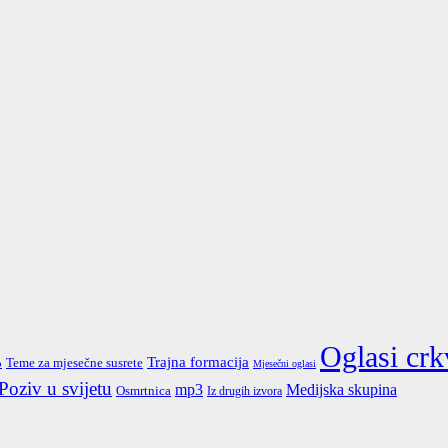
Oglasi crk
Trajna formacija
Teme za mjesečne susrete
o
Mjesečni oglasi
Poziv u svijetu
mp3
Medijska skupina
Osmrtnica
Iz drugih izvora