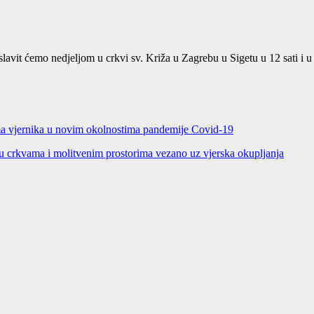
lavit ćemo nedjeljom u crkvi sv. Križa u Zagrebu u Sigetu u 12 sati i u 
jima vjernika u novim okolnostima pandemije Covid-19
crkvama i molitvenim prostorima vezano uz vjerska okupljanja