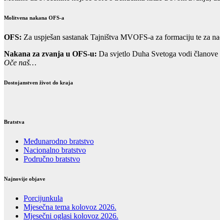
Molitvena nakana OFS-a
OFS:
Za uspješan sastanak Tajništva MVOFS-a za formaciju te za na
Nakana za zvanja u OFS-u:
Da svjetlo Duha Svetoga vodi članove m
Oče naš…
Dostojanstven život do kraja
Bratstva
Međunarodno bratstvo
Nacionalno bratstvo
Područno bratstvo
Najnovije objave
Porcijunkula
Mjesečna tema kolovoz 2026.
Mjesečni oglasi kolovoz 2026.