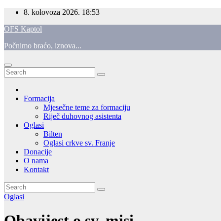
Skip
8. kolovoza 2026.
18:53
to
OFS Kaptol
content
Počnimo braćo, iznova...
Formacija
Mjesečne teme za formaciju
Riječ duhovnog asistenta
Oglasi
Bilten
Oglasi crkve sv. Franje
Donacije
O nama
Kontakt
Oglasi
Obavijest o sv. misi