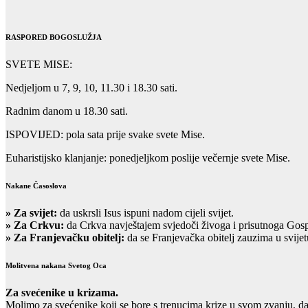
RASPORED BOGOSLUŽJA
SVETE MISE:
Nedjeljom u 7, 9, 10, 11.30 i 18.30 sati.
Radnim danom u 18.30 sati.
ISPOVIJED: pola sata prije svake svete Mise.
Euharistijsko klanjanje: ponedjeljkom poslije večernje svete Mise.
Nakane Časoslova
»
Za svijet:
da uskrsli Isus ispuni nadom cijeli svijet.
» Za Crkvu:
da Crkva navještajem svjedoči živoga i prisutnoga Gos
» Za Franjevačku obitelj:
da se Franjevačka obitelj zauzima u svijet
Molitvena nakana Svetog Oca
Za svećenike u krizama.
Molimo za svećenike koji se bore s trenucima krize u svom zvanju, d