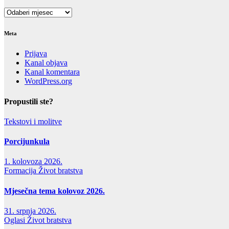
Arhiva
Meta
Prijava
Kanal objava
Kanal komentara
WordPress.org
Propustili ste?
Tekstovi i molitve
Porcijunkula
1. kolovoza 2026.
Formacija
Život bratstva
Mjesečna tema kolovoz 2026.
31. srpnja 2026.
Oglasi
Život bratstva