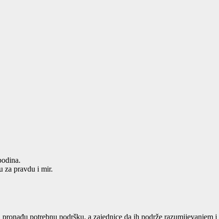
podina.
u za pravdu i mir.
a pronađu potrebnu podršku, a zajednice da ih podrže razumijevanjem i