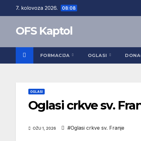
Skip
7. kolovoza 2026.
08:08
to
content
OFS Kaptol
FORMACIJA
OGLASI
DONA
OGLASI
Oglasi crkve sv. Fra
#Oglasi crkve sv. Franje
OŽU 1, 2026