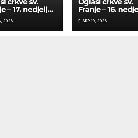
si crkve sv.
Oglasi crkve sv.
e – 17. nedjelja
Franje – 16. nedje
 godinu
kroz godinu
, 2026
SRP 19, 2026