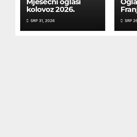
Mjesečni oglasi
Ogla
kolovoz 2026.
Franj
kroz
SRP 31, 2026
SRP 26