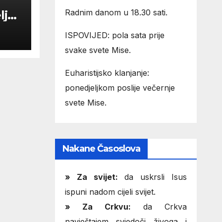
Radnim danom u 18.30 sati.
lja
ISPOVIJED: pola sata prije
svake svete Mise.
Euharistijsko klanjanje:
ponedjeljkom poslije večernje
svete Mise.
Nakane Časoslova
»
Za svijet:
da uskrsli Isus
ispuni nadom cijeli svijet.
» Za Crkvu:
da Crkva
navještajem svjedoči živoga i