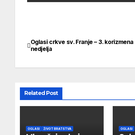
Oglasi crkve sv. Franje – 3. korizmena
Navigacija
nedjelja
objava
Related Post
OGLASI
ŽIVOT BRATSTVA
OGLASI