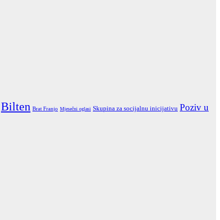
Bilten
Poziv u
Skupina za socijalnu inicijativu
Brat Franjo
Mjesečni oglasi