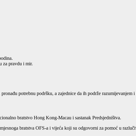
podina.
u za pravdu i mir.
a pronađu potrebnu podršku, a zajednice da ih podrže razumijevanjem i
cionalno bratstvo Hong Kong-Macau i sastanak Predsjedništva.
jesnoga bratstva OFS-a i vijeća koji su odgovorni za pomoć u razlučiv