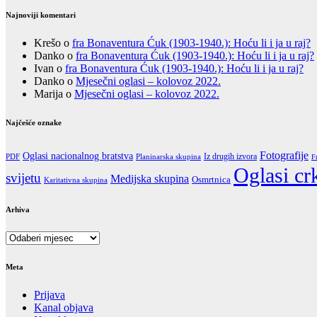
Najnoviji komentari
Krešo
o
fra Bonaventura Ćuk (1903-1940.): Hoću li i ja u raj?
Danko
o
fra Bonaventura Ćuk (1903-1940.): Hoću li i ja u raj?
Ivan
o
fra Bonaventura Ćuk (1903-1940.): Hoću li i ja u raj?
Danko
o
Mjesečni oglasi – kolovoz 2022.
Marija
o
Mjesečni oglasi – kolovoz 2022.
Najčešće oznake
Fotografije
Oglasi nacionalnog bratstva
Iz drugih izvora
PDF
Planinarska skupina
F
Oglasi cr
svijetu
Medijska skupina
Osmrtnica
Karitativna skupina
Arhiva
Arhiva
Meta
Prijava
Kanal objava