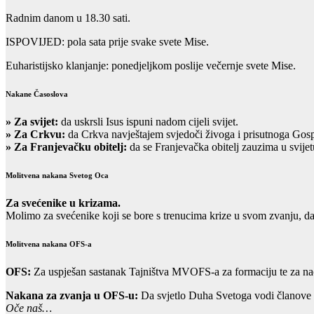
Radnim danom u 18.30 sati.
ISPOVIJED: pola sata prije svake svete Mise.
Euharistijsko klanjanje: ponedjeljkom poslije večernje svete Mise.
Nakane Časoslova
»
Za svijet:
da uskrsli Isus ispuni nadom cijeli svijet.
» Za Crkvu:
da Crkva navještajem svjedoči živoga i prisutnoga Gos
» Za Franjevačku obitelj:
da se Franjevačka obitelj zauzima u svijet
Molitvena nakana Svetog Oca
Za svećenike u krizama.
Molimo za svećenike koji se bore s trenucima krize u svom zvanju, d
Molitvena nakana OFS-a
OFS:
Za uspješan sastanak Tajništva MVOFS-a za formaciju te za na
Nakana za zvanja u OFS-u:
Da svjetlo Duha Svetoga vodi članove m
Oče naš…