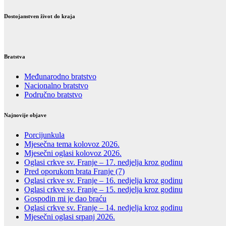
Dostojanstven život do kraja
Bratstva
Međunarodno bratstvo
Nacionalno bratstvo
Područno bratstvo
Najnovije objave
Porcijunkula
Mjesečna tema kolovoz 2026.
Mjesečni oglasi kolovoz 2026.
Oglasi crkve sv. Franje – 17. nedjelja kroz godinu
Pred oporukom brata Franje (7)
Oglasi crkve sv. Franje – 16. nedjelja kroz godinu
Oglasi crkve sv. Franje – 15. nedjelja kroz godinu
Gospodin mi je dao braću
Oglasi crkve sv. Franje – 14. nedjelja kroz godinu
Mjesečni oglasi srpanj 2026.