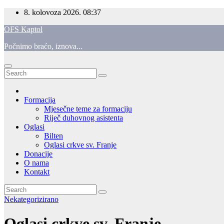
Skip
8. kolovoza 2026.
08:37
to
OFS Kaptol
content
Počnimo braćo, iznova...
Formacija
Mjesečne teme za formaciju
Riječ duhovnog asistenta
Oglasi
Bilten
Oglasi crkve sv. Franje
Donacije
O nama
Kontakt
Nekategorizirano
Oglasi crkve sv. Franje