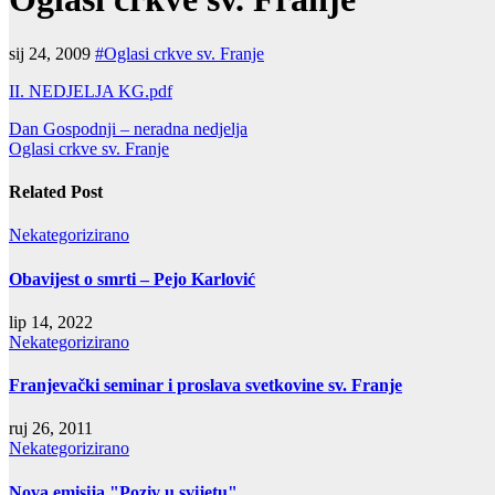
sij 24, 2009
#Oglasi crkve sv. Franje
II. NEDJELJA KG.pdf
Navigacija
Dan Gospodnji – neradna nedjelja
Oglasi crkve sv. Franje
objava
Related Post
Nekategorizirano
Obavijest o smrti – Pejo Karlović
lip 14, 2022
Nekategorizirano
Franjevački seminar i proslava svetkovine sv. Franje
ruj 26, 2011
Nekategorizirano
Nova emisija "Poziv u svijetu"