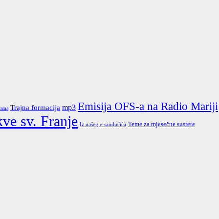
Emisija OFS-a na Radio Mariji
Trajna formacija
mp3
rama
kve sv. Franje
Teme za mjesečne susrete
Iz našeg e-sandučića