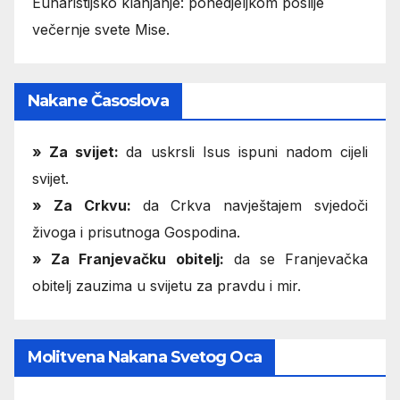
Euharistijsko klanjanje: ponedjeljkom poslije
večernje svete Mise.
Nakane Časoslova
»
Za svijet:
da uskrsli Isus ispuni nadom cijeli
svijet.
» Za Crkvu:
da Crkva navještajem svjedoči
živoga i prisutnoga Gospodina.
» Za Franjevačku obitelj:
da se Franjevačka
obitelj zauzima u svijetu za pravdu i mir.
Molitvena Nakana Svetog Oca