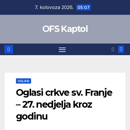
Skip
7. kolovoza 2026.
05:07
to
content
OFS Kaptol
OGLASI
Oglasi crkve sv. Franje
– 27. nedjelja kroz
godinu