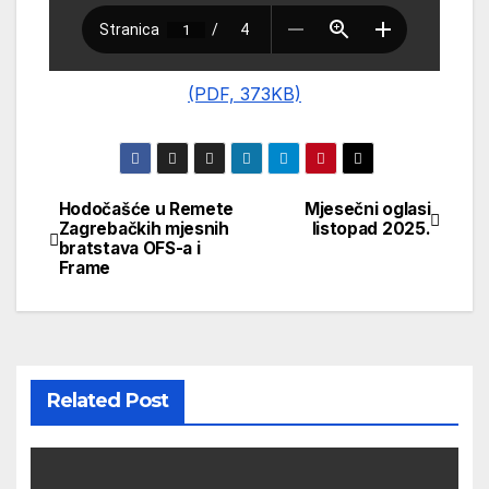
(PDF, 373KB)
Hodočašće u Remete
Mjesečni oglasi
Navigacija
Zagrebačkih mjesnih
listopad 2025.
bratstava OFS-a i
objava
Frame
Related Post