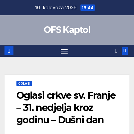
Skip
10. kolovoza 2026.
16:44
to
content
OFS Kaptol
OGLASI
Oglasi crkve sv. Franje
– 31. nedjelja kroz
godinu – Dušni dan