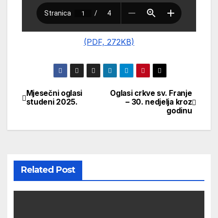
(PDF, 272KB)
Mjesečni oglasi
Oglasi crkve sv. Franje
Navigacija
studeni 2025.
– 30. nedjelja kroz
godinu
objava
Related Post