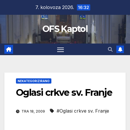
Skip
7. kolovoza 2026.
16:32
to
content
OFS Kaptol
NEKATEGORIZIRANO
Oglasi crkve sv. Franje
#Oglasi crkve sv. Franje
TRA 18, 2009