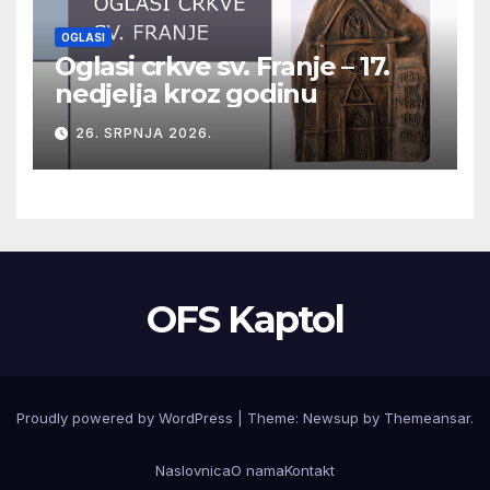
OGLASI
Oglasi crkve sv. Franje – 17.
nedjelja kroz godinu
26. SRPNJA 2026.
OFS Kaptol
Proudly powered by WordPress
|
Theme:
Newsup
by
Themeansar
.
Naslovnica
O nama
Kontakt