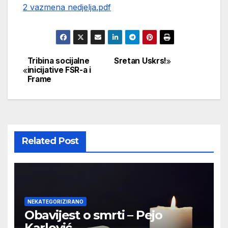
2 vazmena nedjelja.pdf
Tribina socijalne
Sretan Uskrs!
Navigacija
inicijative FSR-a i
Frame
objava
Related Post
NEKATEGORIZIRANO
Obavijest o smrti – Pejo
Karlović