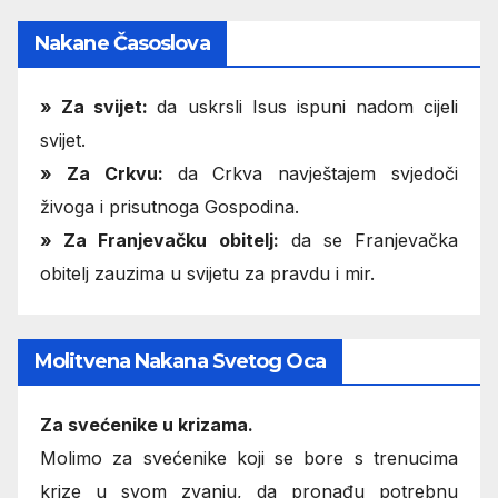
Nakane Časoslova
»
Za svijet:
da uskrsli Isus ispuni nadom cijeli
svijet.
» Za Crkvu:
da Crkva navještajem svjedoči
živoga i prisutnoga Gospodina.
» Za Franjevačku obitelj:
da se Franjevačka
obitelj zauzima u svijetu za pravdu i mir.
Molitvena Nakana Svetog Oca
Za svećenike u krizama.
Molimo za svećenike koji se bore s trenucima
krize u svom zvanju, da pronađu potrebnu