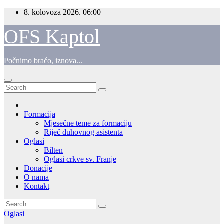
Skip
8. kolovoza 2026.
06:00
to
content
OFS Kaptol
Počnimo braćo, iznova...
Formacija
Mjesečne teme za formaciju
Riječ duhovnog asistenta
Oglasi
Bilten
Oglasi crkve sv. Franje
Donacije
O nama
Kontakt
Oglasi