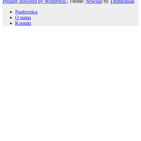
Proudly powered by WordPress
|
Theme:
Newsup
by
Themeansar
.
Naslovnica
O nama
Kontakt