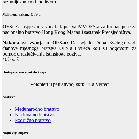
razumijevanjem i molitvom.
Molitvena nakana OFS-a
OFS:
Za uspješan sastanak Tajništva MVOFS-a za formaciju te za
nacionalno bratstvo Hong Kong-Macau i sastanak Predsjedništva.
Nakana za zvanja u OFS-u:
Da svjetlo Duha Svetoga vodi
članove mjesnoga bratstva OFS-a i vijeća koji su odgovorni za
pomoć u razlučivanju istinskoga poziva.
Oče naš…
Dostojanstven život do kraja
Volonteri u palijativnoj skrbi "La Verna"
Bratstva
Međunarodno bratstvo
Nacionalno bratstvo
Područno bratstvo
Najnovije objave