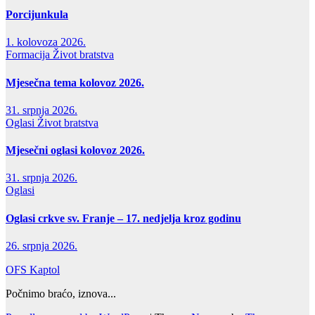
Porcijunkula
1. kolovoza 2026.
Formacija
Život bratstva
Mjesečna tema kolovoz 2026.
31. srpnja 2026.
Oglasi
Život bratstva
Mjesečni oglasi kolovoz 2026.
31. srpnja 2026.
Oglasi
Oglasi crkve sv. Franje – 17. nedjelja kroz godinu
26. srpnja 2026.
OFS Kaptol
Počnimo braćo, iznova...