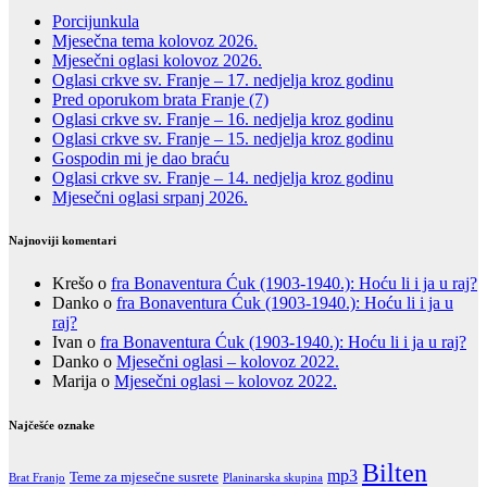
Porcijunkula
Mjesečna tema kolovoz 2026.
Mjesečni oglasi kolovoz 2026.
Oglasi crkve sv. Franje – 17. nedjelja kroz godinu
Pred oporukom brata Franje (7)
Oglasi crkve sv. Franje – 16. nedjelja kroz godinu
Oglasi crkve sv. Franje – 15. nedjelja kroz godinu
Gospodin mi je dao braću
Oglasi crkve sv. Franje – 14. nedjelja kroz godinu
Mjesečni oglasi srpanj 2026.
Najnoviji komentari
Krešo
o
fra Bonaventura Ćuk (1903-1940.): Hoću li i ja u raj?
Danko
o
fra Bonaventura Ćuk (1903-1940.): Hoću li i ja u
raj?
Ivan
o
fra Bonaventura Ćuk (1903-1940.): Hoću li i ja u raj?
Danko
o
Mjesečni oglasi – kolovoz 2022.
Marija
o
Mjesečni oglasi – kolovoz 2022.
Najčešće oznake
Bilten
mp3
Teme za mjesečne susrete
Brat Franjo
Planinarska skupina