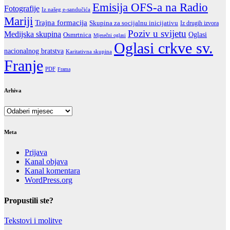
Emisija OFS-a na Radio
Fotografije
Iz našeg e-sandučića
Mariji
Trajna formacija
Skupina za socijalnu inicijativu
Iz drugih izvora
Poziv u svijetu
Medijska skupina
Oglasi
Osmrtnica
Mjesečni oglasi
Oglasi crkve sv.
nacionalnog bratstva
Karitativna skupina
Franje
PDF
Frama
Arhiva
Arhiva
Meta
Prijava
Kanal objava
Kanal komentara
WordPress.org
Propustili ste?
Tekstovi i molitve