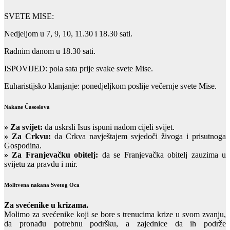
SVETE MISE:
Nedjeljom u 7, 9, 10, 11.30 i 18.30 sati.
Radnim danom u 18.30 sati.
ISPOVIJED: pola sata prije svake svete Mise.
Euharistijsko klanjanje: ponedjeljkom poslije večernje svete Mise.
Nakane Časoslova
»
Za svijet:
da uskrsli Isus ispuni nadom cijeli svijet.
» Za Crkvu:
da Crkva navještajem svjedoči živoga i prisutnoga
Gospodina.
» Za Franjevačku obitelj:
da se Franjevačka obitelj zauzima u
svijetu za pravdu i mir.
Molitvena nakana Svetog Oca
Za svećenike u krizama.
Molimo za svećenike koji se bore s trenucima krize u svom zvanju,
da pronađu potrebnu podršku, a zajednice da ih podrže