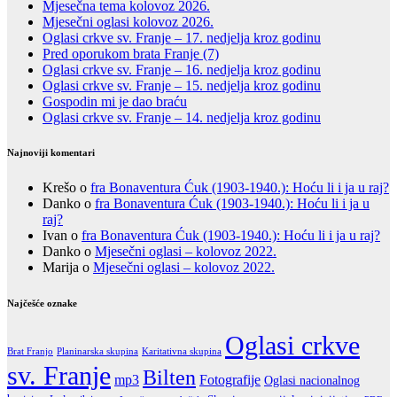
Mjesečna tema kolovoz 2026.
Mjesečni oglasi kolovoz 2026.
Oglasi crkve sv. Franje – 17. nedjelja kroz godinu
Pred oporukom brata Franje (7)
Oglasi crkve sv. Franje – 16. nedjelja kroz godinu
Oglasi crkve sv. Franje – 15. nedjelja kroz godinu
Gospodin mi je dao braću
Oglasi crkve sv. Franje – 14. nedjelja kroz godinu
Najnoviji komentari
Krešo
o
fra Bonaventura Ćuk (1903-1940.): Hoću li i ja u raj?
Danko
o
fra Bonaventura Ćuk (1903-1940.): Hoću li i ja u
raj?
Ivan
o
fra Bonaventura Ćuk (1903-1940.): Hoću li i ja u raj?
Danko
o
Mjesečni oglasi – kolovoz 2022.
Marija
o
Mjesečni oglasi – kolovoz 2022.
Najčešće oznake
Oglasi crkve
Brat Franjo
Karitativna skupina
Planinarska skupina
sv. Franje
Bilten
Fotografije
mp3
Oglasi nacionalnog