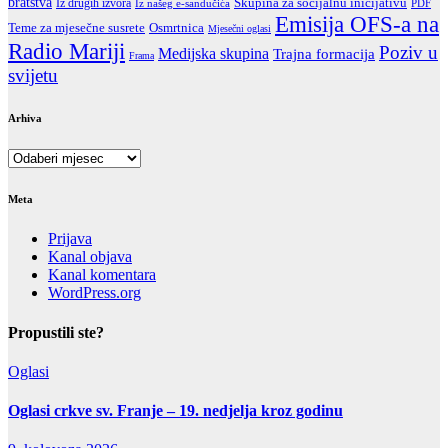
bratstva
Skupina za socijalnu inicijativu
Iz drugih izvora
Iz našeg e-sandučića
PDF
Emisija OFS-a na
Teme za mjesečne susrete
Osmrtnica
Mjesečni oglasi
Radio Mariji
Poziv u
Medijska skupina
Trajna formacija
Frama
svijetu
Arhiva
Arhiva
Meta
Prijava
Kanal objava
Kanal komentara
WordPress.org
Propustili ste?
Oglasi
Oglasi crkve sv. Franje – 19. nedjelja kroz godinu