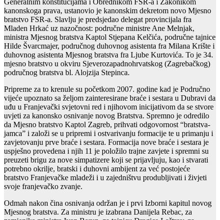
Generalnim konstitucijama i Obrednikom FSR-a i Zakonikom
kanonskoga prava, ustanovio je kanonskim dekretom novo Mjesno
bratstvo FSR-a. Slavlju je predsjedao delegat provincijala fra
Mladen Hrkać uz nazočnost: područne ministre Ane Melnjak,
ministra Mjesnog bratstva Kaptol Stjepana Kelčića, područne tajnice
Hilde Švarcmajer, područnog duhovnog asistenta fra Milana Krište i
duhovnog asistenta Mjesnog bratstva fra Ljube Kurtovića. To je 34.
mjesno bratstvo u okviru Sjeverozapadnohrvatskog (Zagrebačkog)
područnog bratstva bl. Alojzija Stepinca.
Pripreme za to krenule su početkom 2007. godine kad je Područno
vijeće upoznato sa željom zainteresirane braće i sestara u Dubravi da
uđu u Franjevački svjetovni red i njihovom inicijativom da se stvore
uvjeti za kanonsko osnivanje novog Bratstva. Spremno je odredilo
da Mjesno bratstvo Kaptol Zagreb, prihvati odgovornost “bratstva-
jamca” i založi se u pripremi i ostvarivanju formacije te u primanju i
zavjetovanju prve braće i sestara. Formacija nove braće i sestara je
uspješno provedena i njih 11 je položilo trajne zavjete i spremni su
preuzeti brigu za nove simpatizere koji se prijavljuju, kao i stvarati
potrebno okrilje, bratski i duhovni ambijent za već postojeće
bratstvo Franjevačke mladeži i u zajedništvu produbljivati i živjeti
svoje franjevačko zvanje.
Odmah nakon čina osnivanja održan je i prvi Izborni kapitul novog
Mjesnog bratstva. Za ministru je izabrana Danijela Rebac, za