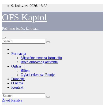
Skip
9. kolovoza 2026.
18:38
to
content
OFS Kaptol
Počnimo braćo, iznova...
Formacija
Mjesečne teme za formaciju
Riječ duhovnog asistenta
Oglasi
Bilten
Oglasi crkve sv. Franje
Donacije
O nama
Kontakt
Život bratstva