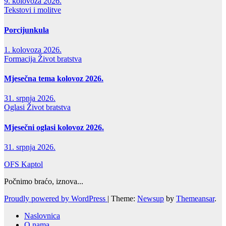
9. kolovoza 2026.
Tekstovi i molitve
Porcijunkula
1. kolovoza 2026.
Formacija
Život bratstva
Mjesečna tema kolovoz 2026.
31. srpnja 2026.
Oglasi
Život bratstva
Mjesečni oglasi kolovoz 2026.
31. srpnja 2026.
OFS Kaptol
Počnimo braćo, iznova...
Proudly powered by WordPress
|
Theme:
Newsup
by
Themeansar
.
Naslovnica
O nama