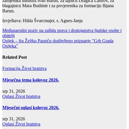
zamjenika ministra Ivan Barun, za tajnicu Dragica Laštrov, za
blagajnicu Mara Budimir i za povjerenika za formaciju Ilijana
Barun.
Izvještava: Hilda Švarcmajer, s. Agnes-Janja
Navigacija
Međunarodni poziv na zaštitu prava i dostojanstva ljudske osobe i
obitelji
objava
Osijek – fra Željku Pauriću dodijeljeno priznanje "Grb Grada
Osijeka"
Related Post
Formacija
Život bratstva
Mjesečna tema kolovoz 2026.
srp 31, 2026
Oglasi
Život bratstva
Mjesečni oglasi kolovoz 2026.
srp 31, 2026
Oglasi
Život bratstva