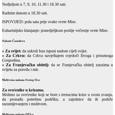
Nedjeljom u 7, 9, 10, 11.30 i 18.30 sati.
Radnim danom u 18.30 sati.
ISPOVIJED: pola sata prije svake svete Mise.
Euharistijsko klanjanje: ponedjeljkom poslije večernje svete Mise.
Nakane Časoslova
»
Za svijet:
da uskrsli Isus ispuni nadom cijeli svijet.
» Za Crkvu:
da Crkva navještajem svjedoči živoga i prisutnoga
Gospodina.
» Za Franjevačku obitelj:
da se Franjevačka obitelj zauzima u
svijetu za pravdu i mir.
Molitvena nakana Svetog Oca
Za svećenike u krizama.
Molimo za svećenike koji se bore s trenucima krize u svom zvanju,
da pronađu potrebnu podršku, a zajednice da ih podrže
razumijevanjem i molitvom.
Molitvena nakana OFS-a