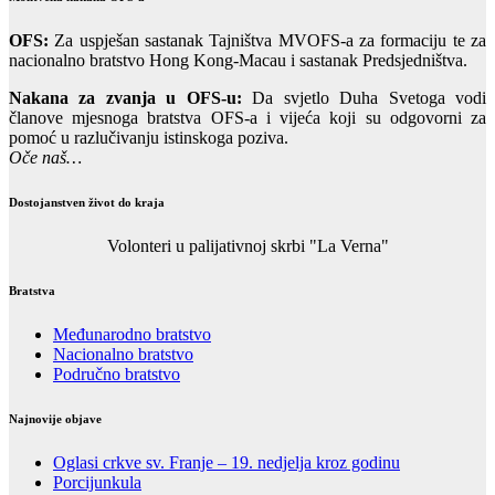
OFS:
Za uspješan sastanak Tajništva MVOFS-a za formaciju te za
nacionalno bratstvo Hong Kong-Macau i sastanak Predsjedništva.
Nakana za zvanja u OFS-u:
Da svjetlo Duha Svetoga vodi
članove mjesnoga bratstva OFS-a i vijeća koji su odgovorni za
pomoć u razlučivanju istinskoga poziva.
Oče naš…
Dostojanstven život do kraja
Volonteri u palijativnoj skrbi "La Verna"
Bratstva
Međunarodno bratstvo
Nacionalno bratstvo
Područno bratstvo
Najnovije objave
Oglasi crkve sv. Franje – 19. nedjelja kroz godinu
Porcijunkula