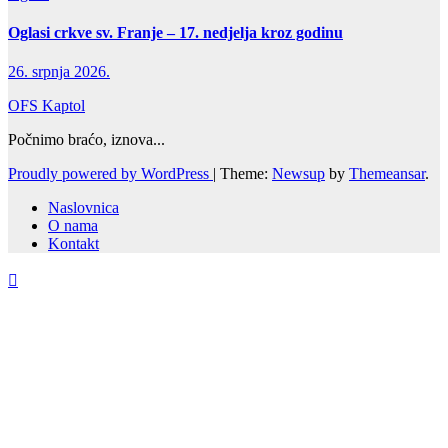
Oglasi crkve sv. Franje – 17. nedjelja kroz godinu
26. srpnja 2026.
OFS Kaptol
Počnimo braćo, iznova...
Proudly powered by WordPress
|
Theme:
Newsup
by
Themeansar
.
Naslovnica
O nama
Kontakt