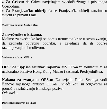
» Za Crkvu:
da Crkva navještajem svjedoči živoga i prisutnoga
Gospodina.
» Za Franjevačku obitelj:
da se Franjevačka obitelj zauzima u
svijetu za pravdu i mir.
Molitvena nakana Svetog Oca
Za svećenike u krizama.
Molimo za svećenike koji se bore s trenucima krize u svom zvanju,
da pronađu potrebnu podršku, a zajednice da ih podrže
razumijevanjem i molitvom.
Molitvena nakana OFS-a
OFS:
Za uspješan sastanak Tajništva MVOFS-a za formaciju te za
nacionalno bratstvo Hong Kong-Macau i sastanak Predsjedništva.
Nakana za zvanja u OFS-u:
Da svjetlo Duha Svetoga vodi
članove mjesnoga bratstva OFS-a i vijeća koji su odgovorni za
pomoć u razlučivanju istinskoga poziva.
Oče naš…
Dostojanstven život do kraja