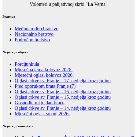
Volonteri u palijativnoj skrbi "La Verna"
Bratstva
Međunarodno bratstvo
Nacionalno bratstvo
Područno bratstvo
Najnovije objave
Porcijunkula
Mjesečna tema kolovoz 2026.
Mjesečni oglasi kolovoz 2026.
Oglasi crkve sv. Franje – 17. nedjelja kroz godinu
Pred oporukom brata Franje (7)
Oglasi crkve sv. Franje – 16. nedjelja kroz godinu
Oglasi crkve sv. Franje – 15. nedjelja kroz godinu
Gospodin mi je dao braću
Oglasi crkve sv. Franje – 14. nedjelja kroz godinu
Mjesečni oglasi srpanj 2026.
Najnoviji komentari