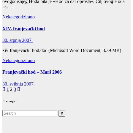
ovogodišnjeg Hoda bila je «Hod za dar oprosta». Cilj ovog Hoda
jest…
Nekategorizirano
XIV. franjevački hod
30. srpnja 2007.
xiv-franjevacki-hod.doc (Microsoft Word Document, 3.39 MB)
Nekategorizirano
Franjevački hod – Marš 2006
30. svibnja 2007.
Brojevi
1
2
3
stranica
Pretraga
objava