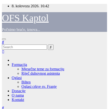
Skip
8. kolovoza 2026.
16:42
to
content
OFS Kaptol
Počnimo braćo, iznova...
Formacija
Mjesečne teme za formaciju
Riječ duhovnog asistenta
Oglasi
Bilten
Oglasi crkve sv. Franje
Donacije
O nama
Kontakt