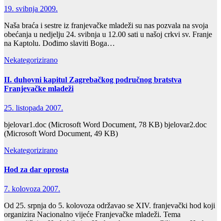
19. svibnja 2009.
Naša braća i sestre iz franjevačke mladeži su nas pozvala na svoja
obećanja u nedjelju 24. svibnja u 12.00 sati u našoj crkvi sv. Franje
na Kaptolu. Dođimo slaviti Boga…
Nekategorizirano
II. duhovni kapitul Zagrebačkog područnog bratstva
Franjevačke mladeži
25. listopada 2007.
bjelovar1.doc (Microsoft Word Document, 78 KB) bjelovar2.doc
(Microsoft Word Document, 49 KB)
Nekategorizirano
Hod za dar oprosta
7. kolovoza 2007.
Od 25. srpnja do 5. kolovoza održavao se XIV. franjevački hod koji
organizira Nacionalno vijeće Franjevačke mladeži. Tema