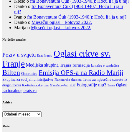
Krešo
o
fra Bonaventura Ćuk (1903-1940.): Hoću li i ja u raj?
Danko
o
fra Bonaventura Ćuk (1903-1940.): Hoću li i ja u
raj?
Ivan
o
fra Bonaventura Ćuk (1903-1940.): Hoću li i ja u raj?
Danko
o
Mjesečni oglasi – kolovoz 2022.
Marija
o
Mjesečni oglasi – kolovoz 2022.
Najčešće oznake
Oglasi crkve sv.
Poziv u svijetu
Brat Franjo
Franje
Medijska skupina
Trajna formacija
Iz našeg e-sandučića
Bilten
Emisija OFS-a na Radio Mariji
Osmrtnica
Skupina za socijalnu inicijativu
Teme za mjesečne susrete
Iz
Planinarska skupina
Fotografije
mp3
Oglasi
drugih izvora
Karitativna skupina
PDF
Mjesečni oglasi
Frama
nacionalnog bratstva
Arhiva
Arhiva
Meta