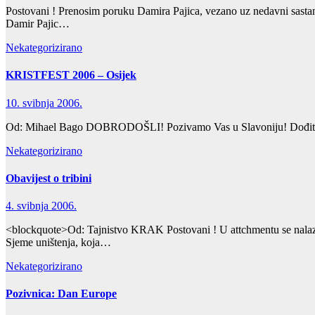
Postovani ! Prenosim poruku Damira Pajica, vezano uz nedavni sastan
Damir Pajic…
Nekategorizirano
KRISTFEST 2006 – Osijek
10. svibnja 2006.
Od: Mihael Bago DOBRODOŠLI! Pozivamo Vas u Slavoniju! Dođite
Nekategorizirano
Obavijest o tribini
4. svibnja 2006.
<blockquote>Od: Tajnistvo KRAK Postovani ! U attchmentu se nalazi pr
Sjeme uništenja, koja…
Nekategorizirano
Pozivnica: Dan Europe