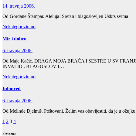
14. travnja 2006.
Od Gordane Štampar. Aleluja! Sretan i blagoslovljen Uskrs svima
Nekategorizirano
Mir i dobro
6. travnja 2006.
Od Maje Kačić. DRAGA MOJA BRAČA I SESTRE U SV FRAN
INVALID.. BLAGOSLOV I…
Nekategorizirano
Infoured
6. travnja 2006.
Od Melinde Djelmiš. Poštovani, Želim vas obavijestiti, da je u ožujk
Brojevi
1
2
3
4
stranica
Pretraga