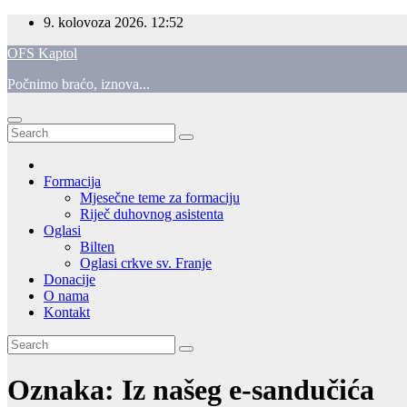
Skip
9. kolovoza 2026.
12:52
to
OFS Kaptol
content
Počnimo braćo, iznova...
Formacija
Mjesečne teme za formaciju
Riječ duhovnog asistenta
Oglasi
Bilten
Oglasi crkve sv. Franje
Donacije
O nama
Kontakt
Oznaka:
Iz našeg e-sandučića