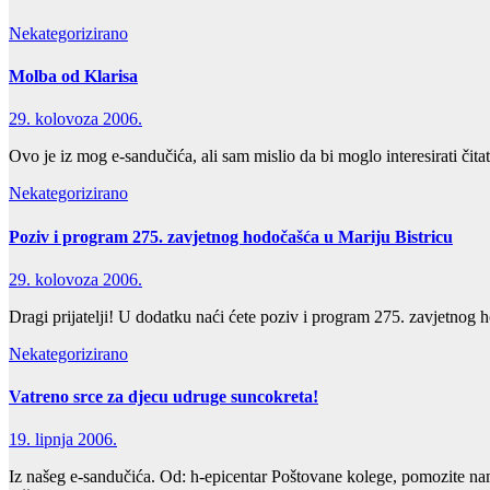
Nekategorizirano
Molba od Klarisa
29. kolovoza 2006.
Ovo je iz mog e-sandučića, ali sam mislio da bi moglo interesirati čit
Nekategorizirano
Poziv i program 275. zavjetnog hodočašća u Mariju Bistricu
29. kolovoza 2006.
Dragi prijatelji! U dodatku naći ćete poziv i program 275. zavjetnog
Nekategorizirano
Vatreno srce za djecu udruge suncokreta!
19. lipnja 2006.
Iz našeg e-sandučića. Od: h-epicentar Poštovane kolege, pomozite nam