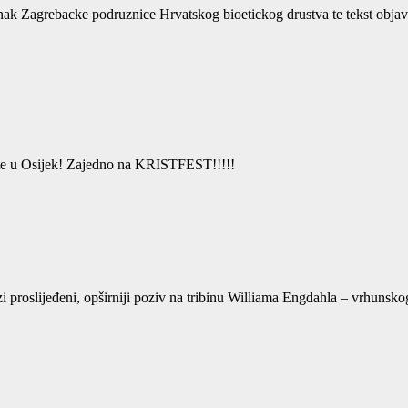
ak Zagrebacke podruznice Hrvatskog bioetickog drustva te tekst objavl
 u Osijek! Zajedno na KRISTFEST!!!!!
oslijeđeni, opširniji poziv na tribinu Williama Engdahla – vrhunskog s