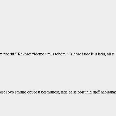
riti.” Rekoše: “Idemo i mi s tobom.” Iziđoše i uđoše u lađu, ali te 
t i ovo smrtno obuče u besmrtnost, tada će se obistiniti riječ napisana