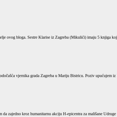
atelje ovog bloga. Sestre Klarise iz Zagreba (Mikulići) imaju 5 knjiga k
 hodočašća vjernika grada Zagreba u Mariju Bistricu. Poziv upućujem i
 da zajedno kroz humanitarnu akciju H-epicentra za mališane Udruge Su