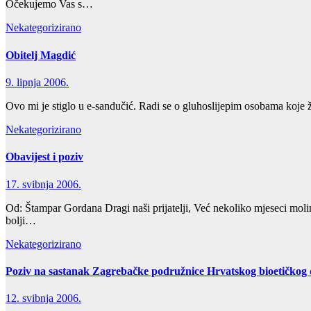
Očekujemo Vas s…
Nekategorizirano
Obitelj Magdić
9. lipnja 2006.
Ovo mi je stiglo u e-sandučić. Radi se o gluhoslijepim osobama koje 
Nekategorizirano
Obavijest i poziv
17. svibnja 2006.
Od: Štampar Gordana Dragi naši prijatelji, Već nekoliko mjeseci mo
bolji…
Nekategorizirano
Poziv na sastanak Zagrebačke podružnice Hrvatskog bioetičkog 
12. svibnja 2006.