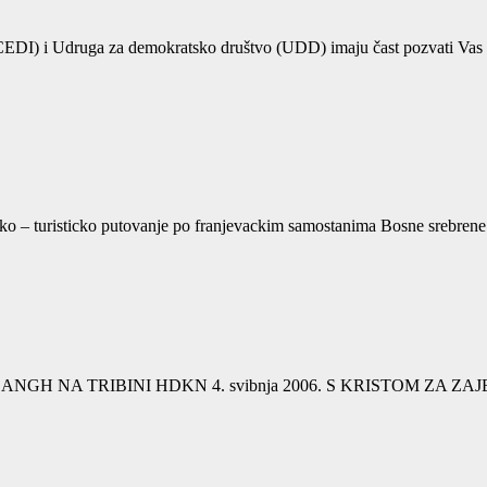
(CEDI) i Udruga za demokratsko društvo (UDD) imaju čast pozvati Va
o – turisticko putovanje po franjevackim samostanima Bosne srebrene k
H NA TRIBINI HDKN 4. svibnja 2006. S KRISTOM ZA ZA