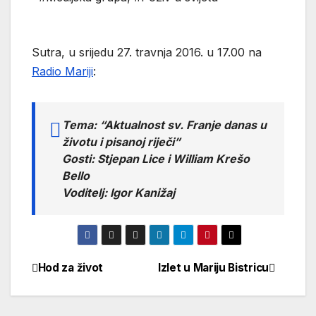
Sutra, u srijedu 27. travnja 2016. u 17.00 na
Radio Mariji
:
Tema: “Aktualnost sv. Franje danas u
životu i pisanoj riječi”
Gosti: Stjepan Lice i William Krešo
Bello
Voditelj: Igor Kanižaj
Hod za život
Izlet u Mariju Bistricu
Navigacija
objava