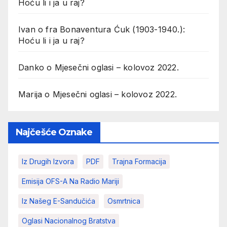
Hoću li i ja u raj?
Ivan
o
fra Bonaventura Ćuk (1903-1940.):
Hoću li i ja u raj?
Danko
o
Mjesečni oglasi – kolovoz 2022.
Marija
o
Mjesečni oglasi – kolovoz 2022.
Najčešće Oznake
Iz Drugih Izvora
PDF
Trajna Formacija
Emisija OFS-A Na Radio Mariji
Iz Našeg E-Sandučića
Osmrtnica
Oglasi Nacionalnog Bratstva