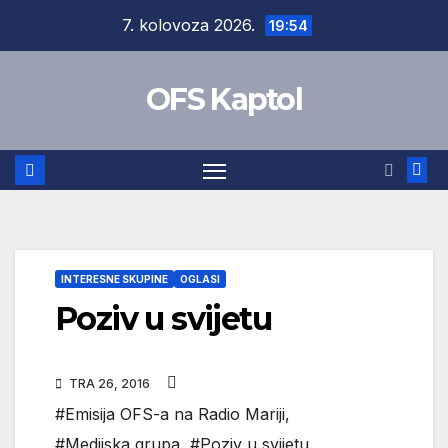
Skip
7. kolovoza 2026.
19:54
to
content
OFS Kaptol
INTERESNE SKUPINE
OGLASI
Poziv u svijetu
TRA 26, 2016
#Emisija OFS-a na Radio Mariji
,
#Medijska grupa
,
#Poziv u svijetu