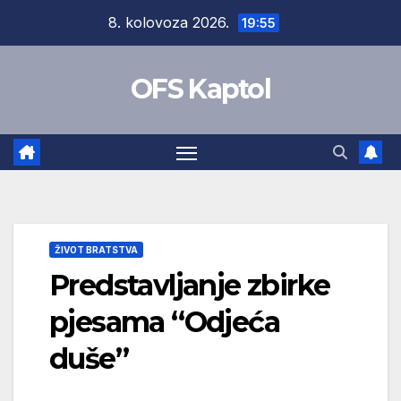
Skip
8. kolovoza 2026.
19:55
to
content
OFS Kaptol
ŽIVOT BRATSTVA
Predstavljanje zbirke
pjesama “Odjeća
duše”