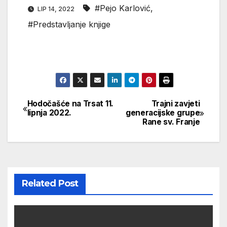
#Pejo Karlović
,
LIP 14, 2022
#Predstavljanje knjige
Hodočašće na Trsat 11.
Trajni zavjeti
Navigacija
lipnja 2022.
generacijske grupe
Rane sv. Franje
objava
Related Post