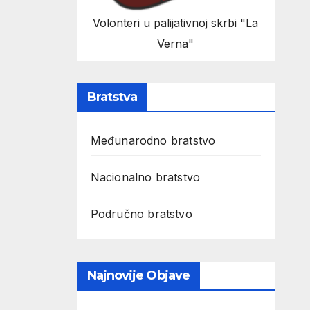
Volonteri u palijativnoj skrbi "La
Verna"
Bratstva
Međunarodno bratstvo
Nacionalno bratstvo
Područno bratstvo
Najnovije Objave