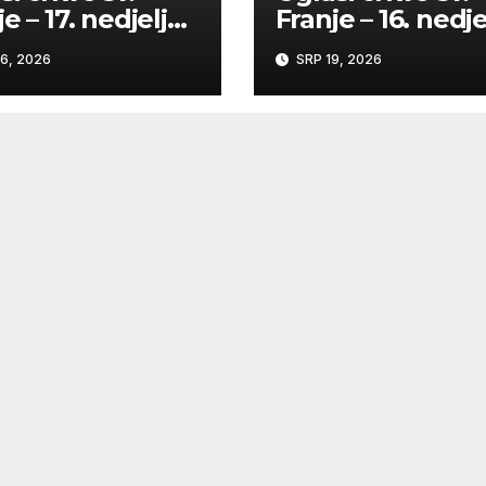
e – 17. nedjelja
Franje – 16. nedje
 godinu
kroz godinu
6, 2026
SRP 19, 2026