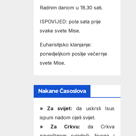
Radnim danom u 18.30 sati.
ISPOVIJED: pola sata prije
svake svete Mise.
Euharistijsko klanjanje:
ponedjeljkom poslije večernje
svete Mise.
Nakane Časoslova
»
Za svijet:
da uskrsli Isus
ispuni nadom cijeli svijet.
» Za Crkvu:
da Crkva
navještajem svjedoči živoga i