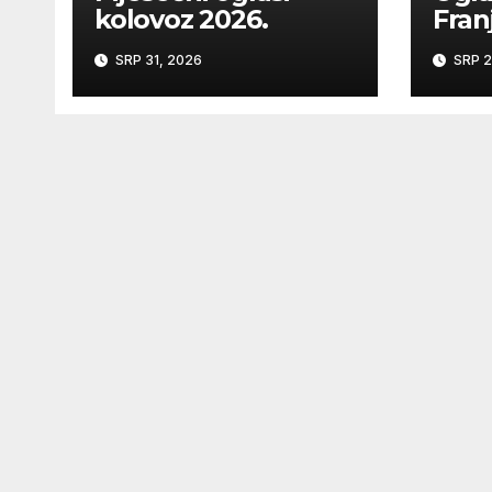
kolovoz 2026.
Franj
kroz
SRP 31, 2026
SRP 2