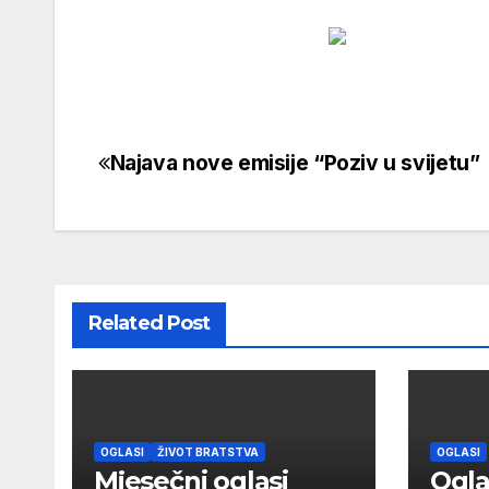
Najava nove emisije “Poziv u svijetu”
Navigacija
objava
Related Post
OGLASI
ŽIVOT BRATSTVA
OGLASI
Mjesečni oglasi
Ogla