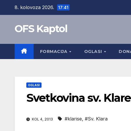
Skip
8. kolovoza 2026.
17:41
to
content
OFS Kaptol
FORMACIJA
OGLASI
DONA
OGLASI
Svetkovina sv. Klar
#klarise
,
#Sv. Klara
KOL 4, 2013