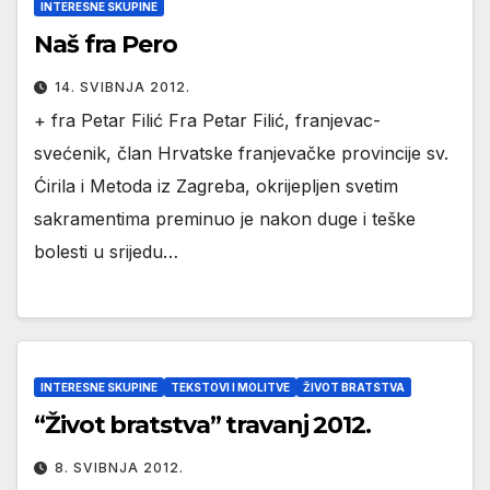
INTERESNE SKUPINE
Naš fra Pero
14. SVIBNJA 2012.
+ fra Petar Filić Fra Petar Filić, franjevac-
svećenik, član Hrvatske franjevačke provincije sv.
Ćirila i Metoda iz Zagreba, okrijepljen svetim
sakramentima preminuo je nakon duge i teške
bolesti u srijedu…
INTERESNE SKUPINE
TEKSTOVI I MOLITVE
ŽIVOT BRATSTVA
“Život bratstva” travanj 2012.
8. SVIBNJA 2012.