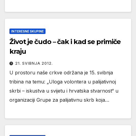
INTERESNE SKUPINE
Život je čudo – čak i kad se primiče
kraju
21. SVIBNJA 2012.
U prostoru naše crkve održana je 15. svibnja
tribina na temu: „Uloga volontera u palijativnoj
skrbi – iskustva u svijetu i hrvatska stvarnost“ u
organizaciji Grupe za palijativnu skrb koja…