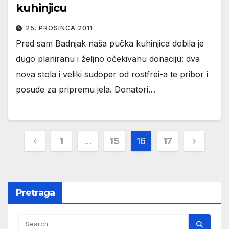
kuhinjicu
25. PROSINCA 2011.
Pred sam Badnjak naša pučka kuhinjica dobila je
dugo planiranu i željno očekivanu donaciju: dva
nova stola i veliki sudoper od rostfrei-a te pribor i
posude za pripremu jela. Donatori…
Brojevi
1
…
15
16
17
stranica
objava
Pretraga