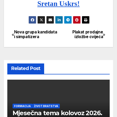
Sretan Uskrs!
Nova grupa kandidata
Plakat prodajne
Navigacija
i simpatizera
izložbe cvijeća
objava
Related Post
FORMACIJA
ŽIVOT BRATSTVA
Mjesečna tema kolovoz 2026.