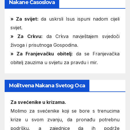
Nakane Časoslova
»
Za svijet:
da uskrsli Isus ispuni nadom cijeli
svijet.
» Za Crkvu:
da Crkva navještajem svjedoči
živoga i prisutnoga Gospodina.
» Za Franjevačku obitelj:
da se Franjevačka
obitelj zauzima u svijetu za pravdu i mir.
Molitvena Nakana Svetog Oca
Za svećenike u krizama.
Molimo za svećenike koji se bore s trenucima
krize u svom zvanju, da pronađu potrebnu
podršku, a zajednice da ih podrže