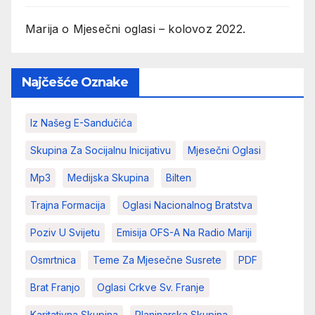
Marija
o
Mjesečni oglasi – kolovoz 2022.
Najčešće Oznake
Iz Našeg E-Sandučića
Skupina Za Socijalnu Inicijativu
Mjesečni Oglasi
Mp3
Medijska Skupina
Bilten
Trajna Formacija
Oglasi Nacionalnog Bratstva
Poziv U Svijetu
Emisija OFS-A Na Radio Mariji
Osmrtnica
Teme Za Mjesečne Susrete
PDF
Brat Franjo
Oglasi Crkve Sv. Franje
Karitativna Skupina
Planinarska Skupina