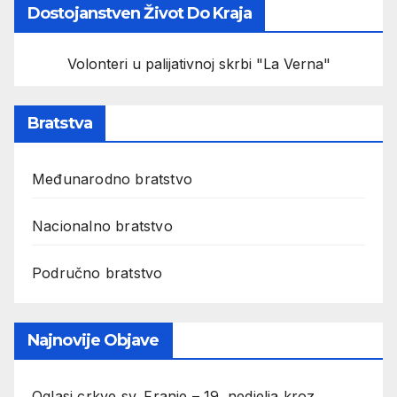
Dostojanstven Život Do Kraja
Volonteri u palijativnoj skrbi "La Verna"
Bratstva
Međunarodno bratstvo
Nacionalno bratstvo
Područno bratstvo
Najnovije Objave
Oglasi crkve sv. Franje – 19. nedjelja kroz