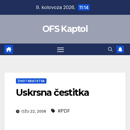
Skip
9. kolovoza 2026.
11:14
to
content
OFS Kaptol
ŽIVOT BRATSTVA
Uskrsna čestitka
#PDF
OŽU 22, 2008