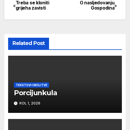
Treba se kloniti
O nasljedovanju
Navigacija
grijeha zavisti
Gospodina
objava
Related Post
TEKSTOVI I MOLITVE
Porcijunkula
KOL 1, 2026