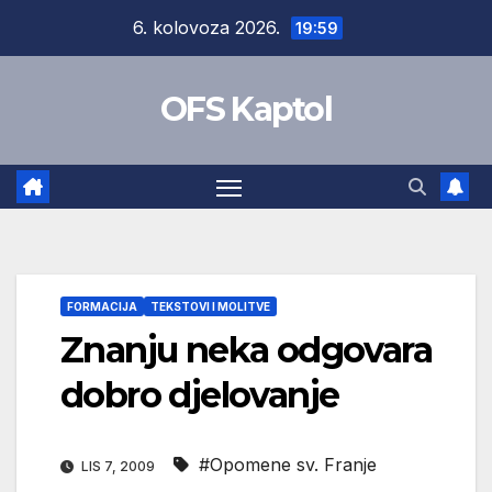
Skip
6. kolovoza 2026.
19:59
to
content
OFS Kaptol
FORMACIJA
TEKSTOVI I MOLITVE
Znanju neka odgovara
dobro djelovanje
#Opomene sv. Franje
LIS 7, 2009