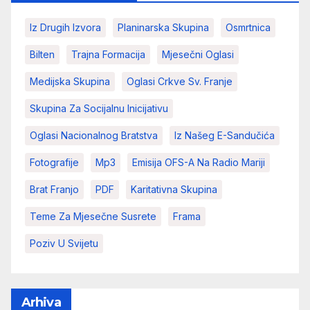
Iz Drugih Izvora
Planinarska Skupina
Osmrtnica
Bilten
Trajna Formacija
Mjesečni Oglasi
Medijska Skupina
Oglasi Crkve Sv. Franje
Skupina Za Socijalnu Inicijativu
Oglasi Nacionalnog Bratstva
Iz Našeg E-Sandučića
Fotografije
Mp3
Emisija OFS-A Na Radio Mariji
Brat Franjo
PDF
Karitativna Skupina
Teme Za Mjesečne Susrete
Frama
Poziv U Svijetu
Arhiva